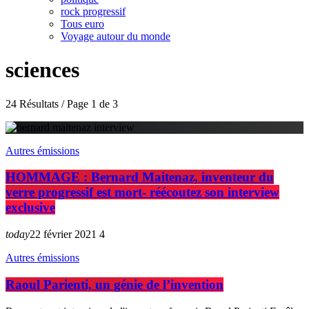
rock progressif
Tous euro
Voyage autour du monde
sciences
24 Résultats / Page 1 de 3
Autres émissions
HOMMAGE : Bernard Maitenaz, inventeur du
verre progressif est mort- réécoutez son interview
exclusive
today
22 février 2021
4
Autres émissions
Raoul Parienti, un génie de l’invention