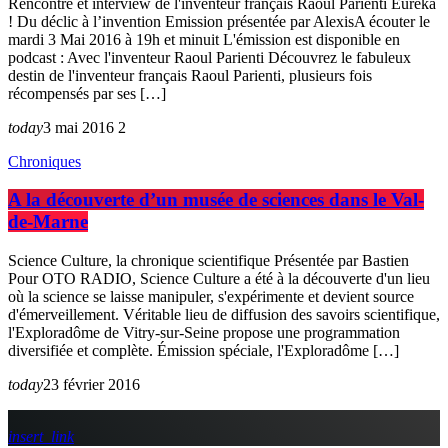
Rencontre et interview de l'inventeur français Raoul Parienti Eurêka
! Du déclic à l’invention Emission présentée par AlexisA écouter le
mardi 3 Mai 2016 à 19h et minuit L'émission est disponible en
podcast : Avec l'inventeur Raoul Parienti Découvrez le fabuleux
destin de l'inventeur français Raoul Parienti, plusieurs fois
récompensés par ses […]
today
3 mai 2016
2
Chroniques
A la découverte d’un musée de sciences dans le Val-
de-Marne
Science Culture, la chronique scientifique Présentée par Bastien
Pour OTO RADIO, Science Culture a été à la découverte d'un lieu
où la science se laisse manipuler, s'expérimente et devient source
d'émerveillement. Véritable lieu de diffusion des savoirs scientifique,
l'Exploradôme de Vitry-sur-Seine propose une programmation
diversifiée et complète. Émission spéciale, l'Exploradôme […]
today
23 février 2016
insert_link