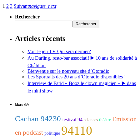
1
2
3
Suivant
navigate_next
Rechercher
Rechercher
Articles récents
Voir le jeu TV Qui sera dernier?
Au Darling, resto-bar associatif ▶️ 10 ans de solidarité à
Châtillon
Bienvenue sur le nouveau site d’Otoradio
Les Sportraits des 20 ans d’Otoradio disponibles !
Interview de Farid « Booz le clown magicien » ▶️ dans
le mini show
Mots-clés
Cachan 94230
Emission
festival 94
sciences
théâtre
94110
en podcast
politique