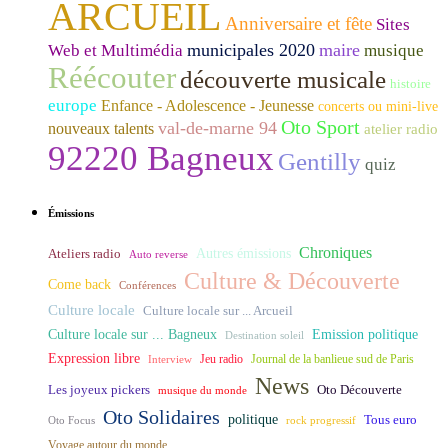
ARCUEIL
Anniversaire et fête
Sites
municipales 2020
maire
Web et Multimédia
musique
Réécouter
découverte musicale
histoire
europe
Enfance - Adolescence - Jeunesse
concerts ou mini-live
Oto Sport
val-de-marne 94
nouveaux talents
atelier radio
92220 Bagneux
Gentilly
quiz
Émissions
Chroniques
Ateliers radio
Autres émissions
Auto reverse
Culture & Découverte
Come back
Conférences
Culture locale
Culture locale sur ... Arcueil
Culture locale sur ... Bagneux
Emission politique
Destination soleil
Expression libre
Journal de la banlieue sud de Paris
Interview
Jeu radio
News
Les joyeux pickers
Oto Découverte
musique du monde
Oto Solidaires
politique
Tous euro
Oto Focus
rock progressif
Voyage autour du monde