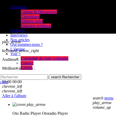
Emissions
Culture & Découverte
Chroniques
Ateliers radio
Emission politique
Podcasts
Interviews
Nos articles
play_arrow
Qui sommes-nous ?
L’équipe
keyboard_arrow_right
Voir +
L’actualité de votre webradio
Auditeurs:
Contact
Crédits
Meilleurs auditeurs :
skip_previous
play_arrow
skip_next
search
Rechercher
00:00
00:00
close
chevron_left
chevron_left
Aller à l'album
search
menu
play_arrow
play_arrow
volume_up
Oto Radio Player
Otoradio Player