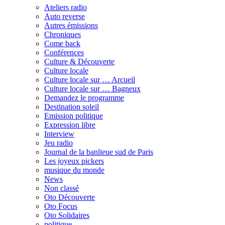
Ateliers radio
Auto reverse
Autres émissions
Chroniques
Come back
Conférences
Culture & Découverte
Culture locale
Culture locale sur … Arcueil
Culture locale sur … Bagneux
Demandez le programme
Destination soleil
Emission politique
Expression libre
Interview
Jeu radio
Journal de la banlieue sud de Paris
Les joyeux pickers
musique du monde
News
Non classé
Oto Découverte
Oto Focus
Oto Solidaires
politique