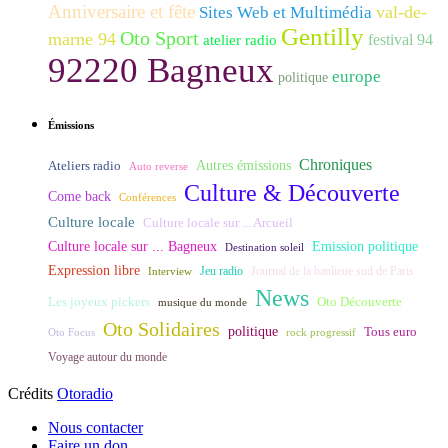
Anniversaire et fête
val-de-
Sites Web et Multimédia
Gentilly
Oto Sport
marne 94
festival 94
atelier radio
92220 Bagneux
europe
politique
Émissions
Chroniques
Ateliers radio
Autres émissions
Auto reverse
Culture & Découverte
Come back
Conférences
Culture locale
Culture locale sur ... Arcueil
Culture locale sur ... Bagneux
Emission politique
Destination soleil
Expression libre
Journal de la banlieue sud de Paris
Interview
Jeu radio
News
Les joyeux pickers
Oto Découverte
musique du monde
Oto Solidaires
politique
Tous euro
Oto Focus
rock progressif
Voyage autour du monde
Crédits
Otoradio
Nous contacter
Faire un don