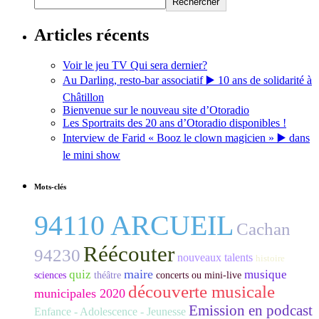
Rechercher
Articles récents
Voir le jeu TV Qui sera dernier?
Au Darling, resto-bar associatif ▶️ 10 ans de solidarité à
Châtillon
Bienvenue sur le nouveau site d’Otoradio
Les Sportraits des 20 ans d’Otoradio disponibles !
Interview de Farid « Booz le clown magicien » ▶️ dans
le mini show
Mots-clés
94110 ARCUEIL
Cachan
Réécouter
94230
nouveaux talents
histoire
maire
quiz
musique
sciences
théâtre
concerts ou mini-live
découverte musicale
municipales 2020
Emission en podcast
Enfance - Adolescence - Jeunesse