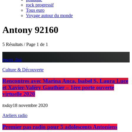
rock progressif
Tous euro
Voyage autour du monde
Antony 92160
5 Résultats / Page 1 de 1
insert_link
Culture & Découverte
Rencontres avec Marina Anca, Isabel S, Laura Luce
et Xavier-Valéry Gauthier – 1ère porte ouverte
virtuelle 2020
today
18 novembre 2020
Ateliers radio
Premier pas radio pour 5 adolescents Antoniens