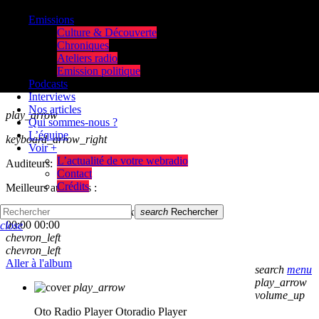
Emissions
Culture & Découverte
Chroniques
Ateliers radio
Emission politique
Podcasts
Interviews
Nos articles
play_arrow
Qui sommes-nous ?
L’équipe
keyboard_arrow_right
Voir +
L’actualité de votre webradio
Auditeurs:
Contact
Crédits
Meilleurs auditeurs :
skip_previous
play_arrow
skip_next
search
Rechercher
00:00
00:00
close
chevron_left
chevron_left
Aller à l'album
search
menu
play_arrow
play_arrow
volume_up
Oto Radio Player
Otoradio Player