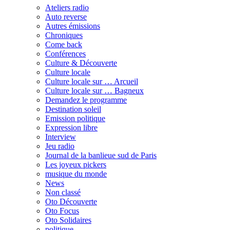
Ateliers radio
Auto reverse
Autres émissions
Chroniques
Come back
Conférences
Culture & Découverte
Culture locale
Culture locale sur … Arcueil
Culture locale sur … Bagneux
Demandez le programme
Destination soleil
Emission politique
Expression libre
Interview
Jeu radio
Journal de la banlieue sud de Paris
Les joyeux pickers
musique du monde
News
Non classé
Oto Découverte
Oto Focus
Oto Solidaires
politique