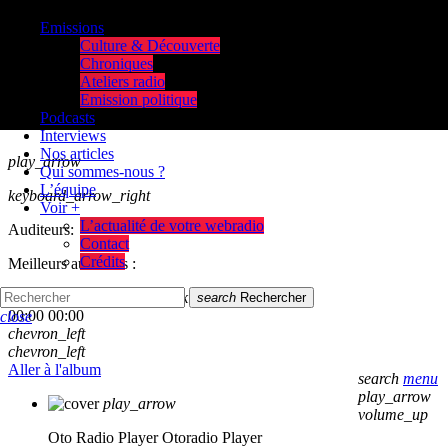
Emissions
Culture & Découverte
Chroniques
Ateliers radio
Emission politique
Podcasts
Interviews
Nos articles
play_arrow
Qui sommes-nous ?
L’équipe
keyboard_arrow_right
Voir +
L’actualité de votre webradio
Auditeurs:
Contact
Crédits
Meilleurs auditeurs :
skip_previous
play_arrow
skip_next
search
Rechercher
00:00
00:00
close
chevron_left
chevron_left
Aller à l'album
search
menu
play_arrow
play_arrow
volume_up
Oto Radio Player
Otoradio Player