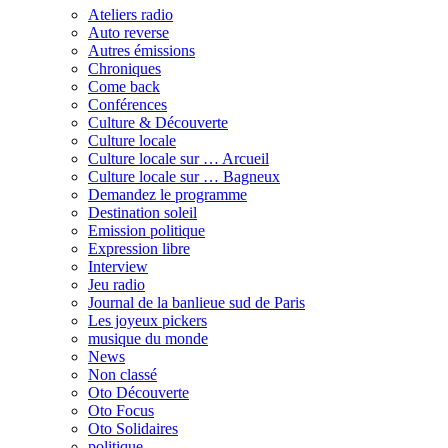
Ateliers radio
Auto reverse
Autres émissions
Chroniques
Come back
Conférences
Culture & Découverte
Culture locale
Culture locale sur … Arcueil
Culture locale sur … Bagneux
Demandez le programme
Destination soleil
Emission politique
Expression libre
Interview
Jeu radio
Journal de la banlieue sud de Paris
Les joyeux pickers
musique du monde
News
Non classé
Oto Découverte
Oto Focus
Oto Solidaires
politique