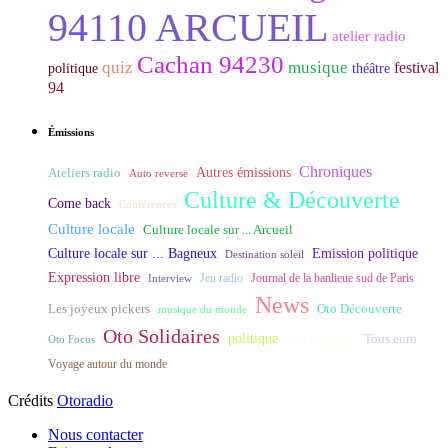
94110 ARCUEIL
atelier radio
Cachan 94230
quiz
musique
festival
politique
théâtre
94
Émissions
Chroniques
Ateliers radio
Autres émissions
Auto reverse
Culture & Découverte
Come back
Conférences
Culture locale
Culture locale sur ... Arcueil
Culture locale sur ... Bagneux
Emission politique
Destination soleil
Expression libre
Journal de la banlieue sud de Paris
Interview
Jeu radio
News
Les joyeux pickers
Oto Découverte
musique du monde
Oto Solidaires
politique
Tous euro
Oto Focus
rock progressif
Voyage autour du monde
Crédits
Otoradio
Nous contacter