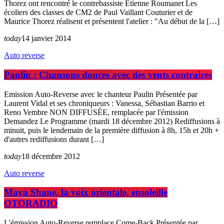
Thorez ont rencontré le contrebassiste Etienne Roumanet Les
écoliers des classes de CM2 de Paul Vaillant Couturier et de
Maurice Thorez réalisent et présentent l'atelier : "Au début de la […]
today
14 janvier 2014
Auto reverse
Paulin : Chansons douces avec des vents contraires
Emission Auto-Reverse avec le chanteur Paulin Présentée par
Laurent Vidal et ses chroniqueurs : Vanessa, Sébastian Barrio et
Reno Vembre NON DIFFUSÉE, remplacée par l'émission
Demandez Le Programme (mardi 18 décembre 2012) Rediffusions à
minuit, puis le lendemain de la première diffusion à 8h, 15h et 20h +
d'autres rediffusions durant […]
today
18 décembre 2012
Auto reverse
Maya Shane, la voix orientale, ensoleille
OTORADIO
L'émission Auto-Reverse remplace Come-Back Présentée par