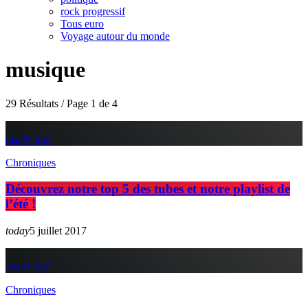
rock progressif
Tous euro
Voyage autour du monde
musique
29 Résultats / Page 1 de 4
insert_link
Chroniques
Découvrez notre top 5 des tubes et notre playlist de
l’été !
today
5 juillet 2017
insert_link
Chroniques