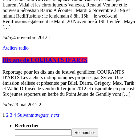
Laurent Vidal et les chroniqueurs Vanessa, Renaud Vembre et le
nouveau Sébastian Barrio A écouter : Mardi 6 Novembre à 19h et
minuit Rediffusions : le lendemain à 8h, 15h + le week-end
Rediffusions également le Mardi 20 Novembre à 19h Invitée : Maya
[…]
today
4 novembre 2012
1
Ateliers radio
Dix ans de COURANTS D’ARTS
Reportage pour les dix ans du festival gentilléen COURANTS
D'ARTS Les ateliers radiophoniques proposés par Sylvie Une
émission réalisée et présentée par Bilel, Diarra, Grégory, Max, Tarik
et Walid Diffusée le vendredi 1er juin 2012 et disponible en podcast
Six jeunes reporters en herbe du Point Jeune de Gentilly vont […]
today
29 mai 2012
2
1
2
3
4
Suivant
navigate_next
Rechercher
Rechercher