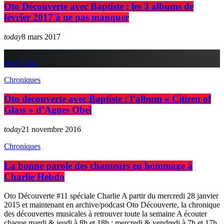
Oto Découverte avec Baptiste : les 3 albums de
février 2017 à ne pas manquer
today
8 mars 2017
insert_link
Chroniques
Oto découverte avec Baptiste : l’album « Citizen of
Glass » d’Agnes Obel
today
21 novembre 2016
Chroniques
La bonne parole des chanteurs en hommage à
Charlie Hebdo
Oto Découverte #11 spéciale Charlie A partir du mercredi 28 janvier
2015 et maintenant en archive/podcast Oto Découverte, la chronique
des découvertes musicales à retrouver toute la semaine A écouter
chaque mardi & jeudi à 8h et 18h ; mercredi & vendredi à 7h et 17h