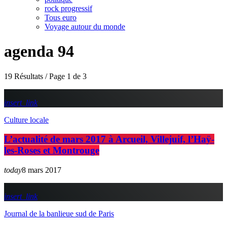
rock progressif
Tous euro
Voyage autour du monde
agenda 94
19 Résultats / Page 1 de 3
insert_link
Culture locale
L’actualité de mars 2017 à Arcueil, Villejuif, l’Haÿ-
les-Roses et Montrouge
today
8 mars 2017
insert_link
Journal de la banlieue sud de Paris