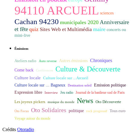
94110 ARCUEIL
sciences
Cachan 94230
Anniversaire
municipales 2020
et fête
maire
quiz
Sites Web et Multimédia
concerts ou
mini-live
Émissions
Chroniques
Ateliers radio
Autres émissions
Auto reverse
Culture & Découverte
Come back
Conférences
Culture locale
Culture locale sur ... Arcueil
Culture locale sur ... Bagneux
Emission politique
Destination soleil
Expression libre
Journal de la banlieue sud de Paris
Interview
Jeu radio
News
Les joyeux pickers
Oto Découverte
musique du monde
Oto Solidaires
politique
Tous euro
Oto Focus
rock progressif
Voyage autour du monde
Crédits
Otoradio