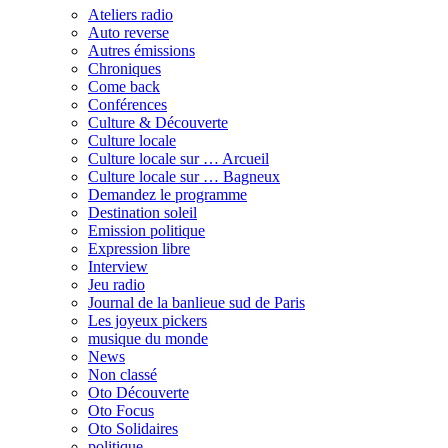
Ateliers radio
Auto reverse
Autres émissions
Chroniques
Come back
Conférences
Culture & Découverte
Culture locale
Culture locale sur … Arcueil
Culture locale sur … Bagneux
Demandez le programme
Destination soleil
Emission politique
Expression libre
Interview
Jeu radio
Journal de la banlieue sud de Paris
Les joyeux pickers
musique du monde
News
Non classé
Oto Découverte
Oto Focus
Oto Solidaires
politique