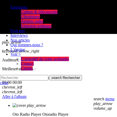
Emissions
Culture & Découverte
Chroniques
Ateliers radio
Emission politique
Podcasts
Interviews
Nos articles
play_arrow
Qui sommes-nous ?
L’équipe
keyboard_arrow_right
Voir +
L’actualité de votre webradio
Auditeurs:
Contact
Crédits
Meilleurs auditeurs :
skip_previous
play_arrow
skip_next
search
Rechercher
00:00
00:00
close
chevron_left
chevron_left
Aller à l'album
search
menu
play_arrow
play_arrow
volume_up
Oto Radio Player
Otoradio Player