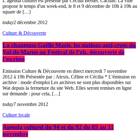
L’agenda culturel est présenté par Cécilia Berder. Cachan: La ville
propose le temps d'un week-end, le 8 et 9 décembre de 10h à 19h au
square de […]
today
2 décembre 2012
Culture & Découverte
La chanteuse Gaëlle Marie, les stations anti-crues du
Val-de-Marne au Festival de l’oh, découverte de
l’escrime
Emission Culture & Découverte en direct mercredi 7 novembre
2012 à 19h Présentée par : Alexis, Céline et Cécilia * L'émission en
archive : mode d'emploi Les archives ne sont plus disponibles sur
Wat depuis la fermeture du site Web. Elles seront remises en ligne
sur demande : pour cela, […]
today
7 novembre 2012
Culture locale
Agenda culturel du 94 et du 92 du 05 au 11
novembre