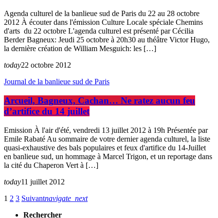
Agenda culturel de la banlieue sud de Paris du 22 au 28 octobre
2012 À écouter dans l'émission Culture Locale spéciale Chemins
d'arts du 22 octobre L'agenda culturel est présenté par Cécilia
Berder Bagneux: Jeudi 25 octobre à 20h30 au théâtre Victor Hugo,
la dernière création de William Mesguich: les […]
today
22 octobre 2012
Journal de la banlieue sud de Paris
Arcueil, Bagneux, Cachan… Ne ratez aucun feu
d’artifice du 14 juillet
Emission À l'air d'été, vendredi 13 juillet 2012 à 19h Présentée par
Emile Rabaté Au sommaire de votre dernier agenda culturel, la liste
quasi-exhaustive des bals populaires et feux d'artifice du 14-Juillet
en banlieue sud, un hommage à Marcel Trigon, et un reportage dans
la cité du Chaperon Vert à […]
today
11 juillet 2012
1
2
3
Suivant
navigate_next
Rechercher