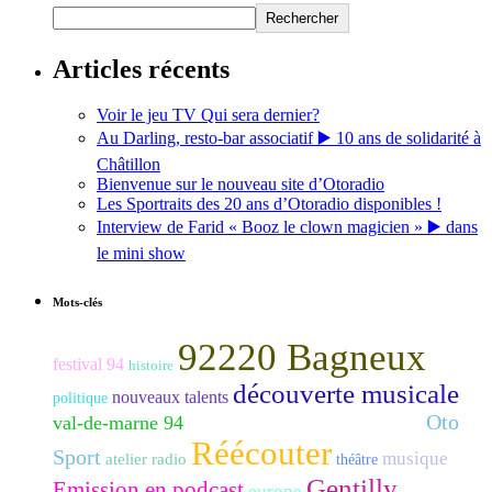
Rechercher
Articles récents
Voir le jeu TV Qui sera dernier?
Au Darling, resto-bar associatif ▶️ 10 ans de solidarité à
Châtillon
Bienvenue sur le nouveau site d’Otoradio
Les Sportraits des 20 ans d’Otoradio disponibles !
Interview de Farid « Booz le clown magicien » ▶️ dans
le mini show
Mots-clés
92220 Bagneux
festival 94
histoire
découverte musicale
nouveaux talents
politique
Oto
val-de-marne 94
Enfance - Adolescence - Jeunesse
Réécouter
Sport
musique
atelier radio
théâtre
Gentilly
Emission en podcast
europe