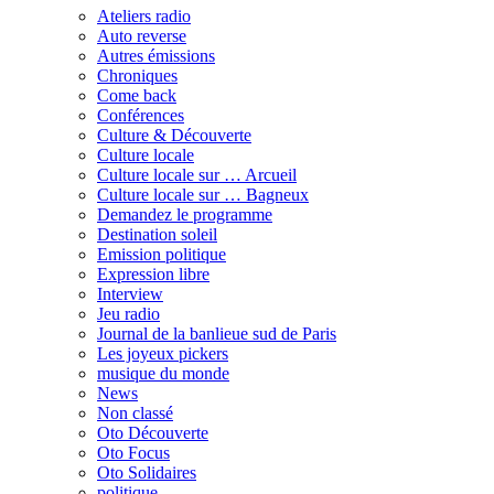
Ateliers radio
Auto reverse
Autres émissions
Chroniques
Come back
Conférences
Culture & Découverte
Culture locale
Culture locale sur … Arcueil
Culture locale sur … Bagneux
Demandez le programme
Destination soleil
Emission politique
Expression libre
Interview
Jeu radio
Journal de la banlieue sud de Paris
Les joyeux pickers
musique du monde
News
Non classé
Oto Découverte
Oto Focus
Oto Solidaires
politique