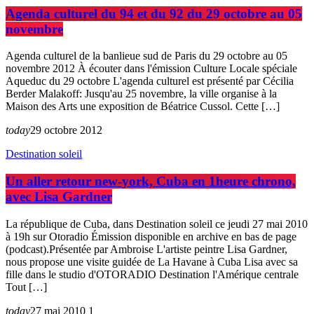
Agenda culturel du 94 et du 92 du 29 octobre au 05
novembre
Agenda culturel de la banlieue sud de Paris du 29 octobre au 05
novembre 2012 À écouter dans l'émission Culture Locale spéciale
Aqueduc du 29 octobre L'agenda culturel est présenté par Cécilia
Berder Malakoff: Jusqu'au 25 novembre, la ville organise à la
Maison des Arts une exposition de Béatrice Cussol. Cette […]
today
29 octobre 2012
Destination soleil
Un aller retour new-york, Cuba en 1heure chrono,
avec Lisa Gardner
La république de Cuba, dans Destination soleil ce jeudi 27 mai 2010
à 19h sur Otoradio Émission disponible en archive en bas de page
(podcast).Présentée par Ambroise L'artiste peintre Lisa Gardner,
nous propose une visite guidée de La Havane à Cuba Lisa avec sa
fille dans le studio d'OTORADIO Destination l'Amérique centrale
Tout […]
today
27 mai 2010
1