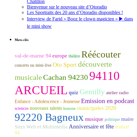
Châtillon
Bienvenue sur le nouveau site d’Otoradio
Les Sportraits des 20 ans d’Otoradio disponibles !
Interview de Farid « Booz le clown magicien » ▶️ dans
le mini show
Mots-clés
Réécouter
val-de-marne 94
europe
théâtre
découverte
Oto Sport
concerts ou mini-live
94110
musicale
Cachan 94230
ARCUEIL
Gentilly
quiz
atelier radio
Emission en podcast
Enfance - Adolescence - Jeunesse
municipales 2020
nouveaux talents
sciences
histoire
92220 Bagneux
maire
musique
politique
Anniversaire et fête
Sites Web et Multimédia
festival
94