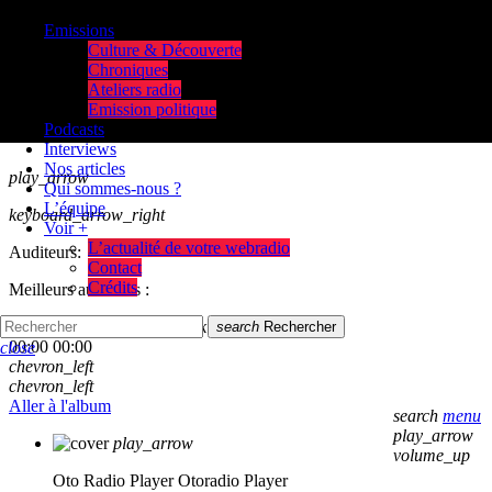
Emissions
Culture & Découverte
Chroniques
Ateliers radio
Emission politique
Podcasts
Interviews
Nos articles
play_arrow
Qui sommes-nous ?
L’équipe
keyboard_arrow_right
Voir +
L’actualité de votre webradio
Auditeurs:
Contact
Crédits
Meilleurs auditeurs :
skip_previous
play_arrow
skip_next
search
Rechercher
00:00
00:00
close
chevron_left
chevron_left
Aller à l'album
search
menu
play_arrow
play_arrow
volume_up
Oto Radio Player
Otoradio Player