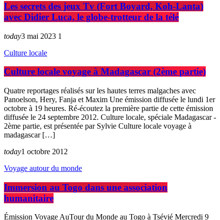
Les secrets des jeux Tv (Fort Boyard, Koh-Lanta)
avec Didier Luca, le globe-trotteur de la télé
today
3 mai 2023
1
Culture locale
Culture locale voyage à Madagascar (2ème partie)
Quatre reportages réalisés sur les hautes terres malgaches avec
Panoelson, Hery, Fanja et Maxim Une émission diffusée le lundi 1er
octobre à 19 heures. Ré-écoutez la première partie de cette émission
diffusée le 24 septembre 2012. Culture locale, spéciale Madagascar -
2ème partie, est présentée par Sylvie Culture locale voyage à
madagascar […]
today
1 octobre 2012
Voyage autour du monde
Immersion au Togo dans une association
humanitaire
Émission Voyage AuTour du Monde au Togo à Tsévié Mercredi 9