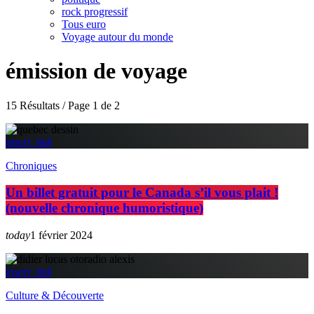
rock progressif
Tous euro
Voyage autour du monde
émission de voyage
15 Résultats / Page 1 de 2
insert_link
Chroniques
Un billet gratuit pour le Canada s’il vous plait !
(nouvelle chronique humoristique)
today
1 février 2024
insert_link
Culture & Découverte