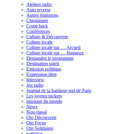
Ateliers radio
Auto reverse
Autres émissions
Chroniques
Come back
Conférences
Culture & Découverte
Culture locale
Culture locale sur … Arcueil
Culture locale sur … Bagneux
Demandez le programme
Destination soleil
Emission politique
Expression libre
Interview
Jeu radio
Journal de la banlieue sud de Paris
Les joyeux pickers
musique du monde
News
Non classé
Oto Découverte
Oto Focus
Oto Solidaires
politique