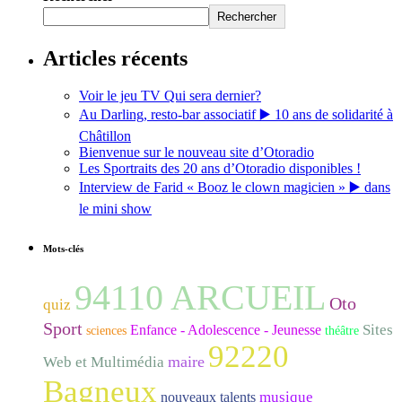
Rechercher
Articles récents
Voir le jeu TV Qui sera dernier?
Au Darling, resto-bar associatif ▶️ 10 ans de solidarité à
Châtillon
Bienvenue sur le nouveau site d’Otoradio
Les Sportraits des 20 ans d’Otoradio disponibles !
Interview de Farid « Booz le clown magicien » ▶️ dans
le mini show
Mots-clés
94110 ARCUEIL
Oto
quiz
Sport
Sites
Enfance - Adolescence - Jeunesse
sciences
théâtre
92220
maire
Web et Multimédia
Bagneux
musique
nouveaux talents