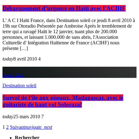
Débarquement d’urgence en Haïti avec l’ACIHF
L' A C I Haïti France, dans Destination soleil ce jeudi 8 avril 2010 à
19h sur Otoradio Présentée par Ambroise Après le tremblement de
terre qui a ravagé Haïti le 12 janvier, tuant plus de 200.000
personnes, et laissant 1.000.000 de sans abris, l'Association
Culturelle d' Intégration Haïtienne de France (ACIHF) nous
présente […]
today
8 avril 2010
4
insert_link
Destination soleil
Survol de l’île aux oiseaux, Madagascar, avec le
guitariste de haut vol Solorazaf
today
25 mars 2010
7
1
2
Suivant
navigate_next
Rechercher