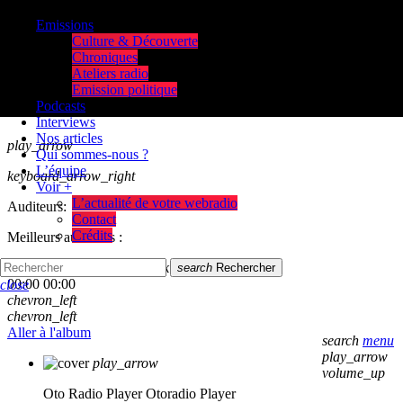
Emissions
Culture & Découverte
Chroniques
Ateliers radio
Emission politique
Podcasts
Interviews
Nos articles
play_arrow
Qui sommes-nous ?
L’équipe
keyboard_arrow_right
Voir +
L’actualité de votre webradio
Auditeurs:
Contact
Crédits
Meilleurs auditeurs :
skip_previous
play_arrow
skip_next
search
Rechercher
00:00
00:00
close
chevron_left
chevron_left
Aller à l'album
search
menu
play_arrow
play_arrow
volume_up
Oto Radio Player
Otoradio Player