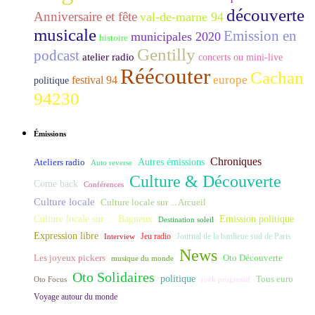
découverte
Anniversaire et fête
val-de-marne 94
musicale
Emission en
municipales 2020
histoire
Gentilly
podcast
atelier radio
concerts ou mini-live
Réécouter
Cachan
europe
festival 94
politique
94230
Émissions
Chroniques
Ateliers radio
Autres émissions
Auto reverse
Culture & Découverte
Come back
Conférences
Culture locale
Culture locale sur ... Arcueil
Culture locale sur ... Bagneux
Emission politique
Destination soleil
Expression libre
Journal de la banlieue sud de Paris
Interview
Jeu radio
News
Les joyeux pickers
Oto Découverte
musique du monde
Oto Solidaires
politique
Tous euro
Oto Focus
rock progressif
Voyage autour du monde