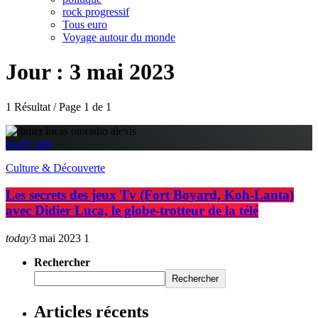
rock progressif
Tous euro
Voyage autour du monde
Jour : 3 mai 2023
1 Résultat / Page 1 de 1
insert_link
Culture & Découverte
Les secrets des jeux Tv (Fort Boyard, Koh-Lanta)
avec Didier Luca, le globe-trotteur de la télé
today
3 mai 2023
1
Rechercher
Rechercher
Articles récents