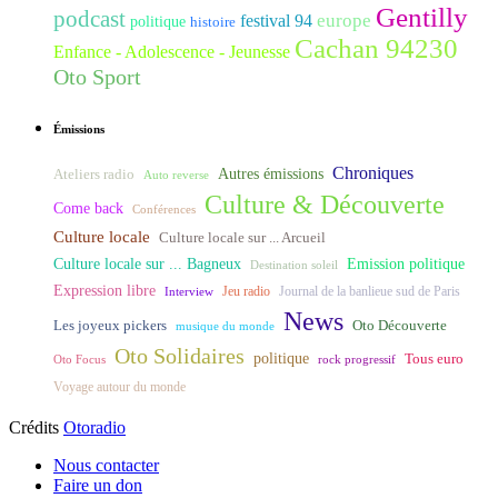
Gentilly
podcast
europe
festival 94
politique
histoire
Cachan 94230
Enfance - Adolescence - Jeunesse
Oto Sport
Émissions
Chroniques
Ateliers radio
Autres émissions
Auto reverse
Culture & Découverte
Come back
Conférences
Culture locale
Culture locale sur ... Arcueil
Culture locale sur ... Bagneux
Emission politique
Destination soleil
Expression libre
Journal de la banlieue sud de Paris
Interview
Jeu radio
News
Les joyeux pickers
Oto Découverte
musique du monde
Oto Solidaires
politique
Tous euro
Oto Focus
rock progressif
Voyage autour du monde
Crédits
Otoradio
Nous contacter
Faire un don