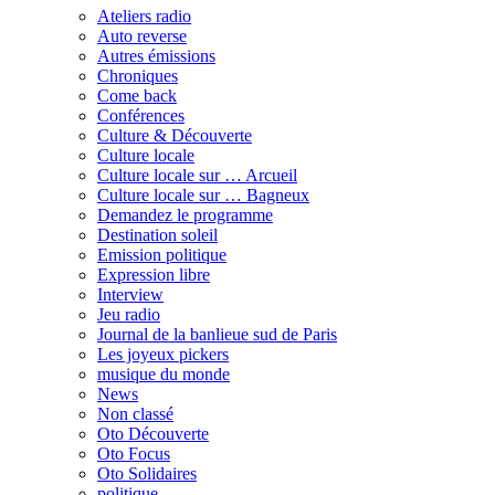
Ateliers radio
Auto reverse
Autres émissions
Chroniques
Come back
Conférences
Culture & Découverte
Culture locale
Culture locale sur … Arcueil
Culture locale sur … Bagneux
Demandez le programme
Destination soleil
Emission politique
Expression libre
Interview
Jeu radio
Journal de la banlieue sud de Paris
Les joyeux pickers
musique du monde
News
Non classé
Oto Découverte
Oto Focus
Oto Solidaires
politique