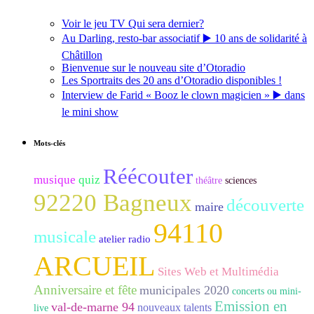
Voir le jeu TV Qui sera dernier?
Au Darling, resto-bar associatif ▶️ 10 ans de solidarité à
Châtillon
Bienvenue sur le nouveau site d’Otoradio
Les Sportraits des 20 ans d’Otoradio disponibles !
Interview de Farid « Booz le clown magicien » ▶️ dans
le mini show
Mots-clés
Réécouter
musique
quiz
théâtre
sciences
92220 Bagneux
découverte
maire
94110
musicale
atelier radio
ARCUEIL
Sites Web et Multimédia
Anniversaire et fête
municipales 2020
concerts ou mini-
Emission en
val-de-marne 94
nouveaux talents
live