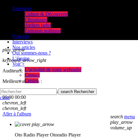
Emissions
Culture & Découverte
Chroniques
Ateliers radio
Emission politique
Podcasts
Interviews
Nos articles
play_arrow
Qui sommes-nous ?
L’équipe
keyboard_arrow_right
Voir +
L’actualité de votre webradio
Auditeurs:
Contact
Crédits
Meilleurs auditeurs :
skip_previous
play_arrow
skip_next
search
Rechercher
00:00
00:00
close
chevron_left
chevron_left
Aller à l'album
search
menu
play_arrow
play_arrow
volume_up
Oto Radio Player
Otoradio Player