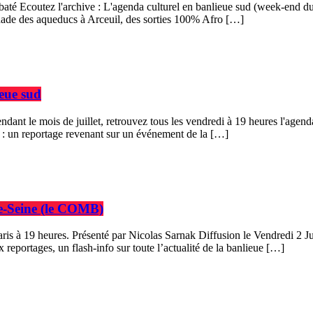
Rabaté Ecoutez l'archive : L'agenda culturel en banlieue sud (week-end 
enade des aqueducs à Arceuil, des sorties 100% Afro […]
ieue sud
dant le mois de juillet, retrouvez tous les vendredi à 19 heures l'agenda
 : un reportage revenant sur un événement de la […]
de-Seine (le COMB)
ris à 19 heures. Présenté par Nicolas Sarnak Diffusion le Vendredi 2 Ju
eportages, un flash-info sur toute l’actualité de la banlieue […]