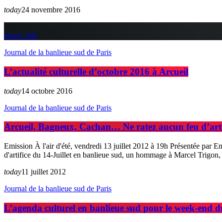
today
24 novembre 2016
insert_link
Journal de la banlieue sud de Paris
L’actualité culturelle d’octobre 2016 à Arcueil
today
14 octobre 2016
Journal de la banlieue sud de Paris
Arcueil, Bagneux, Cachan… Ne ratez aucun feu d’artif
Emission À l'air d'été, vendredi 13 juillet 2012 à 19h Présentée par E
d'artifice du 14-Juillet en banlieue sud, un hommage à Marcel Trigon,
today
11 juillet 2012
Journal de la banlieue sud de Paris
L’agenda culturel en banlieue sud pour le week-end du