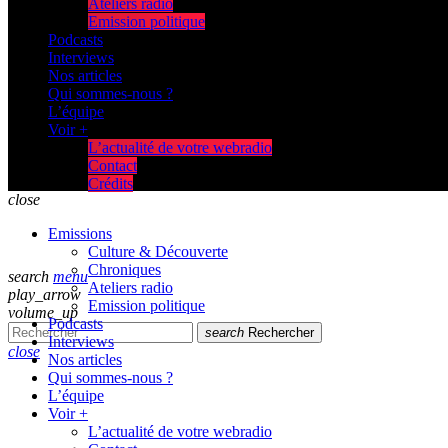
Ateliers radio
Emission politique
Podcasts
Interviews
Nos articles
Qui sommes-nous ?
L’équipe
Voir +
L’actualité de votre webradio
Contact
Crédits
close
Emissions
Culture & Découverte
Chroniques
search
menu
Ateliers radio
play_arrow
Emission politique
volume_up
Podcasts
search
Rechercher
Interviews
close
Nos articles
Qui sommes-nous ?
L’équipe
Voir +
L’actualité de votre webradio