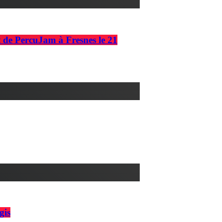
rt de PercuJam à Fresnes le 21
gis