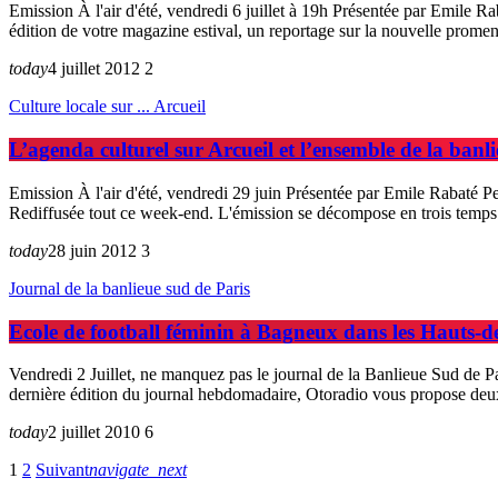
Emission À l'air d'été, vendredi 6 juillet à 19h Présentée par Emile 
édition de votre magazine estival, un reportage sur la nouvelle prom
today
4 juillet 2012
2
Culture locale sur ... Arcueil
L’agenda culturel sur Arcueil et l’ensemble de la banl
Emission À l'air d'été, vendredi 29 juin Présentée par Emile Rabaté Pen
Rediffusée tout ce week-end. L'émission se décompose en trois temps
today
28 juin 2012
3
Journal de la banlieue sud de Paris
Ecole de football féminin à Bagneux dans les Hauts-
Vendredi 2 Juillet, ne manquez pas le journal de la Banlieue Sud de Pa
dernière édition du journal hebdomadaire, Otoradio vous propose deux r
today
2 juillet 2010
6
1
2
Suivant
navigate_next