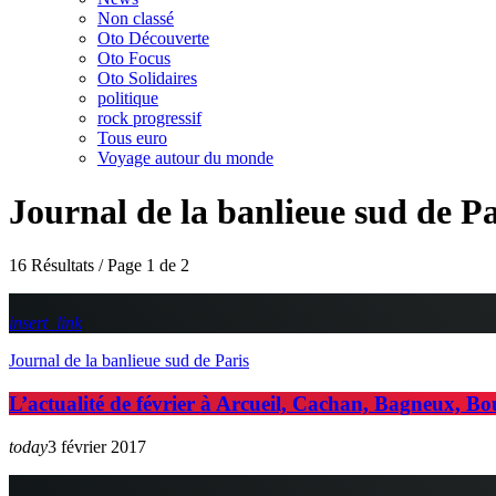
Non classé
Oto Découverte
Oto Focus
Oto Solidaires
politique
rock progressif
Tous euro
Voyage autour du monde
Journal de la banlieue sud de Pa
16 Résultats / Page 1 de 2
insert_link
Journal de la banlieue sud de Paris
L’actualité de février à Arcueil, Cachan, Bagneux, Bo
today
3 février 2017