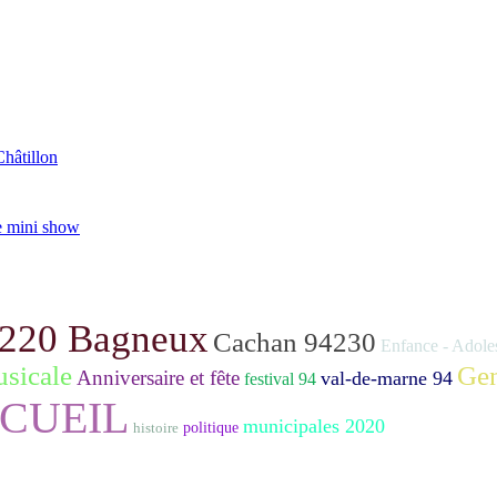
Châtillon
e mini show
220 Bagneux
Cachan 94230
Enfance - Adole
sicale
Gen
Anniversaire et fête
val-de-marne 94
festival 94
RCUEIL
municipales 2020
histoire
politique