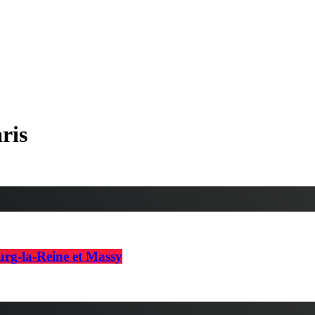
ris
urg-la-Reine et Massy