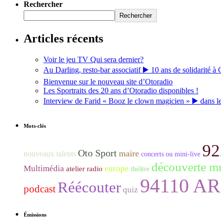
Rechercher
Rechercher
Articles récents
Voir le jeu TV Qui sera dernier?
Au Darling, resto-bar associatif ▶️ 10 ans de solidarité à 
Bienvenue sur le nouveau site d’Otoradio
Les Sportraits des 20 ans d’Otoradio disponibles !
Interview de Farid « Booz le clown magicien » ▶️ dans l
Mots-clés
92
Oto Sport
maire
nouveaux talents
concerts ou mini-live
découverte mu
Multimédia
europe
atelier radio
théâtre
94110 A
Réécouter
podcast
quiz
Émissions