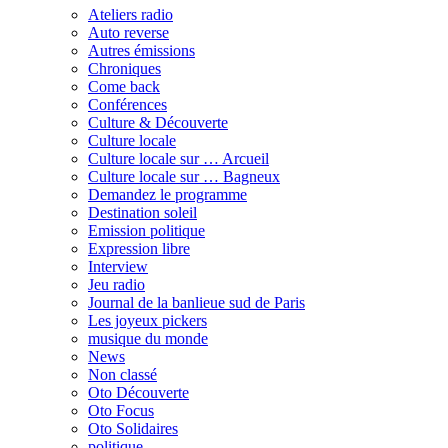
Ateliers radio
Auto reverse
Autres émissions
Chroniques
Come back
Conférences
Culture & Découverte
Culture locale
Culture locale sur … Arcueil
Culture locale sur … Bagneux
Demandez le programme
Destination soleil
Emission politique
Expression libre
Interview
Jeu radio
Journal de la banlieue sud de Paris
Les joyeux pickers
musique du monde
News
Non classé
Oto Découverte
Oto Focus
Oto Solidaires
politique