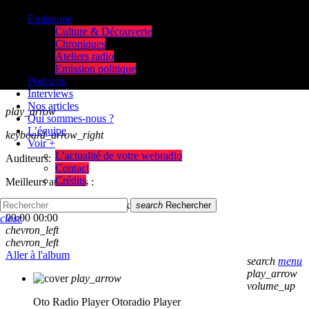
Emissions
Culture & Découverte
Chroniques
Ateliers radio
Emission politique
Podcasts
Interviews
Nos articles
play_arrow
Qui sommes-nous ?
L’équipe
keyboard_arrow_right
Voir +
L’actualité de votre webradio
Auditeurs:
Contact
Crédits
Meilleurs auditeurs :
skip_previous
play_arrow
skip_next
search
Rechercher
00:00
00:00
close
chevron_left
chevron_left
Aller à l'album
search
menu
play_arrow
play_arrow
volume_up
Oto Radio Player
Otoradio Player