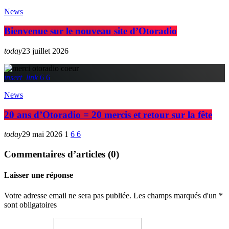
News
Bienvenue sur le nouveau site d’Otoradio
today
23 juillet 2026
insert_link
6
6
News
20 ans d’Otoradio = 20 mercis et retour sur la fête
today
29 mai 2026
1
6
6
Commentaires d’articles (0)
Laisser une réponse
Votre adresse email ne sera pas publiée. Les champs marqués d'un *
sont obligatoires