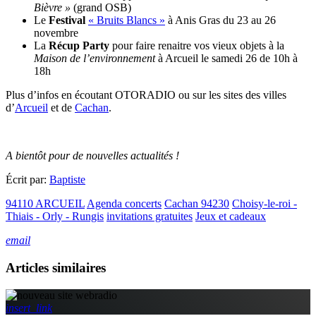
Bièvre »
(grand OSB)
Le
Festival
« Bruits Blancs »
à Anis Gras du 23 au 26
novembre
La
Récup Party
pour faire renaitre vos vieux objets à la
Maison de l’environnement
à Arcueil le samedi 26 de 10h à
18h
Plus d’infos en écoutant OTORADIO ou sur les sites des villes
d’
Arcueil
et de
Cachan
.
A bientôt pour de nouvelles actualités !
Écrit par:
Baptiste
94110 ARCUEIL
Agenda concerts
Cachan 94230
Choisy-le-roi -
Thiais - Orly - Rungis
invitations gratuites
Jeux et cadeaux
email
Articles similaires
insert_link