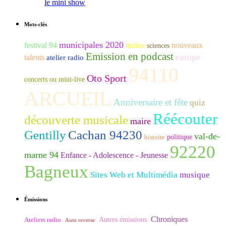
le mini show
Mots-clés
municipales 2020
festival 94
nouveaux
théâtre
sciences
Emission en podcast
europe
talents
atelier radio
94110
Oto Sport
concerts ou mini-live
ARCUEIL
Anniversaire et fête
quiz
Réécouter
découverte musicale
maire
Gentilly
Cachan 94230
val-de-
histoire
politique
92220
marne 94
Enfance - Adolescence - Jeunesse
Bagneux
Sites Web et Multimédia
musique
Émissions
Chroniques
Ateliers radio
Autres émissions
Auto reverse