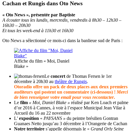
Cachan et Rungis dans Oto News
« Oto News », présentée par Baptiste
A écouter tous les lundis, mercredis, vendredis à 8h30 – 12h30 –
16h30 – 20h30
Et tous les week-end à 11h30 et 16h30
Oto News a sélectionné ce mois-ci dans la banlieue sud de Paris :
Affiche du film « Moi, Daniel
Blake »
Le
concert
de Thomas Fersen le 1er
décembre à 20h30 au
théâtre de Rungis
.
Otoradio offre un pack de deux places aux deux premiers
auditeurs qui postent un commentaire (ci-dessous) !
Merci
de bien renseigner votre email pour vous recontacter
.
Le
film
« Moi, Daniel Blake »
réalisé par Ken Loach et palme
d’or 2016 à Cannes, à voir à l’espace Municipal Jean Vilar à
Arcueil du 16 au 22 novembre
L’
exposition
«
PAYSANS »
du peintre brésilien Gontran
Guanaes Netto jusqu’au 3 décembre à l’Orangerie de Cachan
Notre territoire
s’appelle désormais le «
Grand Orly Seine