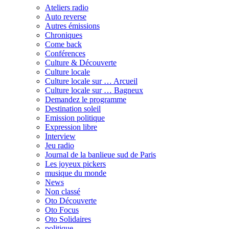
Ateliers radio
Auto reverse
Autres émissions
Chroniques
Come back
Conférences
Culture & Découverte
Culture locale
Culture locale sur … Arcueil
Culture locale sur … Bagneux
Demandez le programme
Destination soleil
Emission politique
Expression libre
Interview
Jeu radio
Journal de la banlieue sud de Paris
Les joyeux pickers
musique du monde
News
Non classé
Oto Découverte
Oto Focus
Oto Solidaires
politique