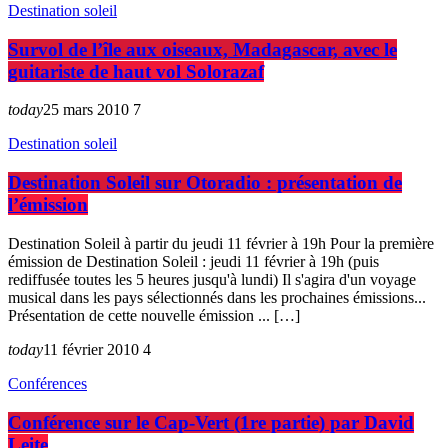
Destination soleil
Survol de l’île aux oiseaux, Madagascar, avec le
guitariste de haut vol Solorazaf
today
25 mars 2010
7
Destination soleil
Destination Soleil sur Otoradio : présentation de
l’émission
Destination Soleil à partir du jeudi 11 février à 19h Pour la première
émission de Destination Soleil : jeudi 11 février à 19h (puis
rediffusée toutes les 5 heures jusqu'à lundi) Il s'agira d'un voyage
musical dans les pays sélectionnés dans les prochaines émissions...
Présentation de cette nouvelle émission ... […]
today
11 février 2010
4
Conférences
Conférence sur le Cap-Vert (1re partie) par David
Leite