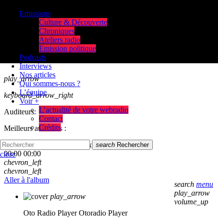
Emissions
Culture & Découverte
Chroniques
Ateliers radio
Emission politique
Podcasts
Interviews
Nos articles
play_arrow
Qui sommes-nous ?
L’équipe
keyboard_arrow_right
Voir +
L’actualité de votre webradio
Auditeurs:
Contact
Crédits
Meilleurs auditeurs :
skip_previous
play_arrow
skip_next
search
Rechercher
00:00
00:00
close
chevron_left
chevron_left
Aller à l'album
search
menu
play_arrow
play_arrow
volume_up
Oto Radio Player
Otoradio Player