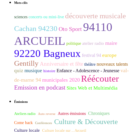
Mots-clés
découverte musicale
sciences
concerts ou mini-live
94110
Cachan 94230
Oto Sport
ARCUEIL
maire
atelier radio
politique
92220 Bagneux
europe
festival 94
Gentilly
Anniversaire et fête
nouveaux talents
théâtre
val-
quiz
musique
Enfance - Adolescence - Jeunesse
histoire
Réécouter
de-marne 94
municipales 2020
Emission en podcast
Sites Web et Multimédia
Émissions
Chroniques
Ateliers radio
Autres émissions
Auto reverse
Culture & Découverte
Come back
Conférences
Culture locale
Culture locale sur ... Arcueil