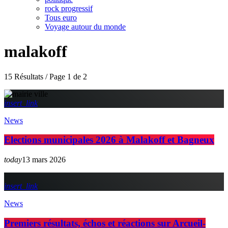
rock progressif
Tous euro
Voyage autour du monde
malakoff
15 Résultats / Page 1 de 2
insert_link
News
Elections municipales 2026 à Malakoff et Bagneux
today
13 mars 2026
insert_link
News
Premiers résultats, échos et réactions sur Arcueil-