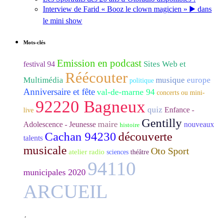
Interview de Farid « Booz le clown magicien » ▶️ dans
le mini show
Mots-clés
Emission en podcast
Sites Web et
festival 94
Réécouter
Multimédia
musique
europe
politique
Anniversaire et fête
val-de-marne 94
concerts ou mini-
92220 Bagneux
quiz
Enfance -
live
Gentilly
maire
Adolescence - Jeunesse
nouveaux
histoire
Cachan 94230
découverte
talents
musicale
Oto Sport
atelier radio
sciences
théâtre
94110
municipales 2020
ARCUEIL