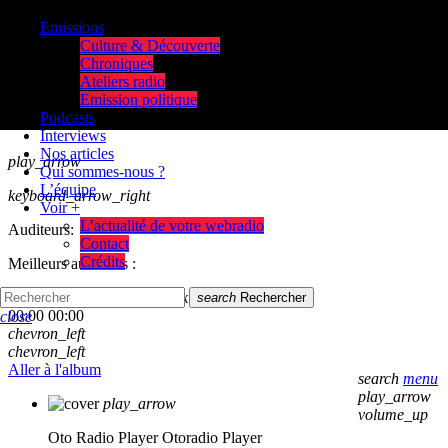
Emissions
Culture & Découverte
Chroniques
Ateliers radio
Emission politique
Podcasts
Interviews
Nos articles
play_arrow
Qui sommes-nous ?
L’équipe
keyboard_arrow_right
Voir +
L’actualité de votre webradio
Auditeurs:
Contact
Crédits
Meilleurs auditeurs :
skip_previous
play_arrow
skip_next
search
Rechercher
00:00
00:00
close
chevron_left
chevron_left
Aller à l'album
search
menu
play_arrow
play_arrow
volume_up
Oto Radio Player
Otoradio Player