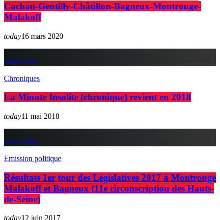
Cachan-Gentilly-Châtillon-Bagneux-Montrouge-
Malakoff
today
16 mars 2020
insert_link
Chroniques
La Minute Insolite (chronique) revient en 2018
today
11 mai 2018
insert_link
Emission politique
Résultats 1er tour des Législatives 2017 à Montrouge
Malakoff et Bagneux (11e circonscription des Hauts-
de-Seine)
today
12 juin 2017