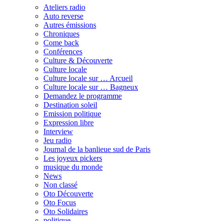
Ateliers radio
Auto reverse
Autres émissions
Chroniques
Come back
Conférences
Culture & Découverte
Culture locale
Culture locale sur … Arcueil
Culture locale sur … Bagneux
Demandez le programme
Destination soleil
Emission politique
Expression libre
Interview
Jeu radio
Journal de la banlieue sud de Paris
Les joyeux pickers
musique du monde
News
Non classé
Oto Découverte
Oto Focus
Oto Solidaires
politique