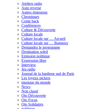
Ateliers radio
Auto reverse
Autres émissions
Chroniques
Come back
Conférences
Culture & Découverte
Culture locale
Culture locale sur … Arcueil
Culture locale sur … Bagneux
Demandez le programme
Destination soleil
Emission politique
Expression libre
Interview
Jeu radio
Journal de la banlieue sud de Paris
Les joyeux pickers
musique du monde
News
Non classé
Oto Découverte
Oto Focus
Oto Solidaires
politique