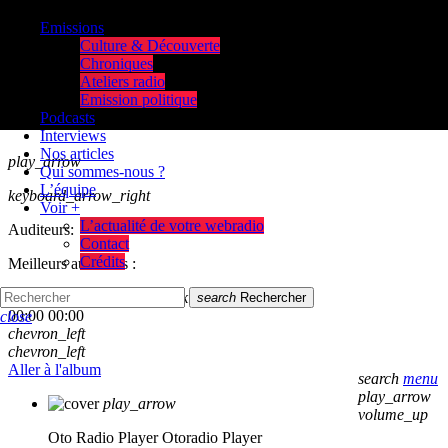
Emissions
Culture & Découverte
Chroniques
Ateliers radio
Emission politique
Podcasts
Interviews
Nos articles
play_arrow
Qui sommes-nous ?
L’équipe
keyboard_arrow_right
Voir +
L’actualité de votre webradio
Auditeurs:
Contact
Crédits
Meilleurs auditeurs :
skip_previous
play_arrow
skip_next
search
Rechercher
00:00
00:00
close
chevron_left
chevron_left
Aller à l'album
search
menu
play_arrow
play_arrow
volume_up
Oto Radio Player
Otoradio Player