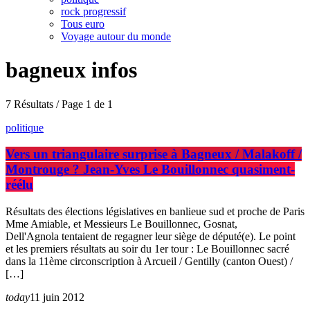
rock progressif
Tous euro
Voyage autour du monde
bagneux infos
7 Résultats / Page 1 de 1
politique
Vers un triangulaire surprise à Bagneux / Malakoff /
Montrouge ? Jean-Yves Le Bouillonnec quasiment-
réélu
Résultats des élections législatives en banlieue sud et proche de Paris
Mme Amiable, et Messieurs Le Bouillonnec, Gosnat,
Dell'Agnola tentaient de regagner leur siège de député(e). Le point
et les premiers résultats au soir du 1er tour : Le Bouillonnec sacré
dans la 11ème circonscription à Arcueil / Gentilly (canton Ouest) /
[…]
today
11 juin 2012