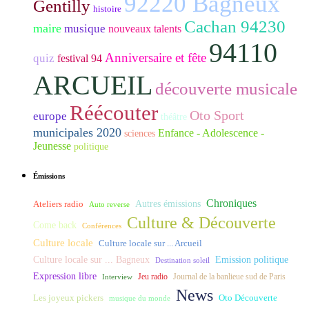
92220 Bagneux
Gentilly
histoire
Cachan 94230
maire
musique
nouveaux talents
94110
Anniversaire et fête
quiz
festival 94
ARCUEIL
découverte musicale
Réécouter
Oto Sport
europe
théâtre
municipales 2020
Enfance - Adolescence -
sciences
Jeunesse
politique
Émissions
Chroniques
Ateliers radio
Autres émissions
Auto reverse
Culture & Découverte
Come back
Conférences
Culture locale
Culture locale sur ... Arcueil
Culture locale sur ... Bagneux
Emission politique
Destination soleil
Expression libre
Journal de la banlieue sud de Paris
Interview
Jeu radio
News
Les joyeux pickers
Oto Découverte
musique du monde