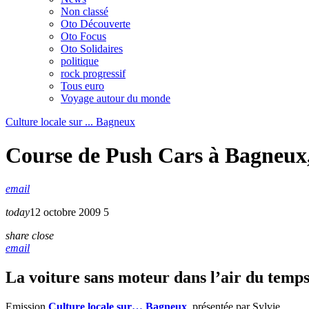
Non classé
Oto Découverte
Oto Focus
Oto Solidaires
politique
rock progressif
Tous euro
Voyage autour du monde
Culture locale sur ... Bagneux
Course de Push Cars à Bagneux,
email
today
12 octobre 2009
5
share
close
email
La voiture sans moteur dans l’air du temp
Emission
Culture locale sur… Bagneux
, présentée par Sylvie