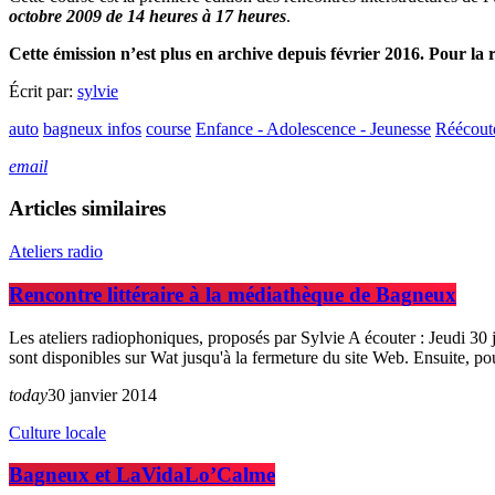
octobre 2009 de 14 heures à 17 heures
.
Cette émission n’est plus en archive depuis février 2016. Pour la
Écrit par:
sylvie
auto
bagneux infos
course
Enfance - Adolescence - Jeunesse
Réécout
email
Articles similaires
Ateliers radio
Rencontre littéraire à la médiathèque de Bagneux
Les ateliers radiophoniques, proposés par Sylvie A écouter : Jeudi 30
sont disponibles sur Wat jusqu'à la fermeture du site Web. Ensuite, p
today
30 janvier 2014
Culture locale
Bagneux et LaVidaLo’Calme