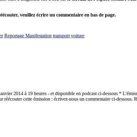
 réécouter, veuillez écrire un commentaire en bas de page.
er
Reportage Manifestation
transport
voiture
 janvier 2014 à 19 heures - et disponible en podcast ci-dessous * L'émi
our réécouter cette émission : écrivez-nous un commentaire ci-dessous.