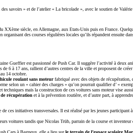
 des savoirs » et de l’atelier « La bricolade », avec le soutien de Valér
du XXème siècle, en Allemagne, aux Etats-Unis puis en France. Quelqu
en organisant des courses régulières locales qu’ils répandent ensuite dans
ine Gueffier est passionné de Push Car. Il suggère l’activité à deux ani
de 6 à 17 ans, rallient d’autres centres de la ville et proposent de créer
 au 14 octobre.
hicule roulant sans moteur
fabriqué avec des objets de récupération, d
orme selon un « cahier des charges » qu’on pourrait qualifier d’ « exempl
t techniques mais la construction de ces voitures sans moteur vise aussi,
 de récupération
et à la prévention routière, et d’autre part, à apprendr
 de ces initiatives transversales. Il est réalisé par les jeunes participan
eurs voitures tandis que Nicolas Trüb, parrain de la course et invente
Push Cars à Bagneux, elle a lieu sur
le terrain de l’espace scolaire M