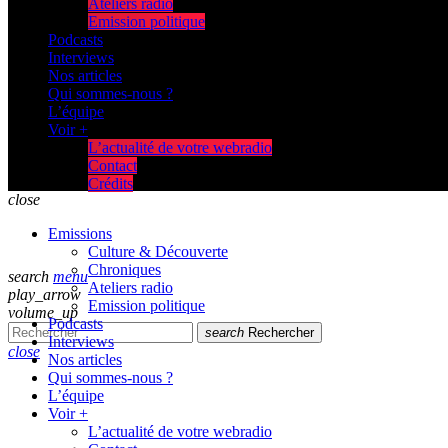
Ateliers radio
Emission politique
Podcasts
Interviews
Nos articles
Qui sommes-nous ?
L’équipe
Voir +
L’actualité de votre webradio
Contact
Crédits
close
Emissions
Culture & Découverte
Chroniques
search
menu
Ateliers radio
play_arrow
Emission politique
volume_up
Podcasts
search
Rechercher
Interviews
close
Nos articles
Qui sommes-nous ?
L’équipe
Voir +
L’actualité de votre webradio