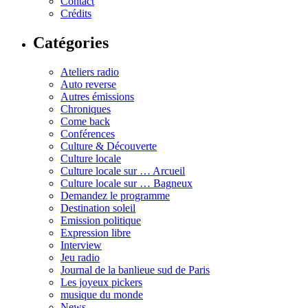
Contact
Crédits
Catégories
Ateliers radio
Auto reverse
Autres émissions
Chroniques
Come back
Conférences
Culture & Découverte
Culture locale
Culture locale sur … Arcueil
Culture locale sur … Bagneux
Demandez le programme
Destination soleil
Emission politique
Expression libre
Interview
Jeu radio
Journal de la banlieue sud de Paris
Les joyeux pickers
musique du monde
News