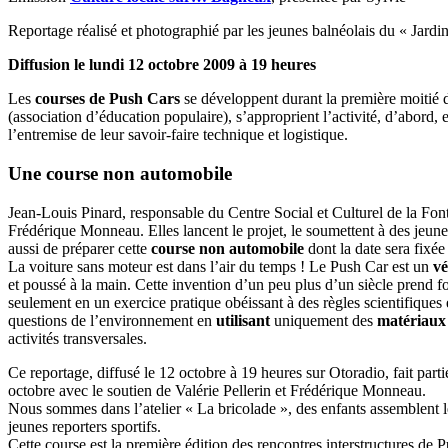
Reportage réalisé et photographié par les jeunes balnéolais du « Jardin
Diffusion le lundi 12 octobre 2009 à 19 heures
Les
courses de Push Cars
se développent durant la première moitié 
(association d’éducation populaire), s’approprient l’activité, d’abord, 
l’entremise de leur savoir-faire technique et logistique.
Une course non automobile
Jean-Louis Pinard, responsable du Centre Social et Culturel de la Fonta
Frédérique Monneau. Elles lancent le projet, le soumettent à des jeunes 
aussi de préparer cette
course non automobile
dont la date sera fixée
La voiture sans moteur est dans l’air du temps ! Le Push Car est un
vé
et poussé à la main. Cette invention d’un peu plus d’un siècle prend f
seulement en un exercice pratique obéissant à des règles scientifiques e
questions de l’environnement en
utilisant
uniquement des
matériaux
activités transversales.
Ce reportage, diffusé le 12 octobre à 19 heures sur Otoradio, fait partie
octobre avec le soutien de Valérie Pellerin et Frédérique Monneau.
Nous sommes dans l’atelier « La bricolade », des enfants assemblent l
jeunes reporters sportifs.
Cette course est la première édition des rencontres interstructures de 