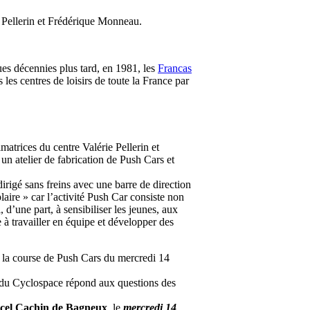
ie Pellerin et Frédérique Monneau.
es décennies plus tard, en 1981, les
Francas
 les centres de loisirs de toute la France par
matrices du centre Valérie Pellerin et
 un atelier de fabrication de Push Cars et
irigé sans freins avec une barre de direction
aire » car l’activité Push Car consiste non
 d’une part, à sensibiliser les jeunes, aux
e à travailler en équipe et développer des
t à la course de Push Cars du mercredi 14
ur du Cyclospace répond aux questions des
arcel Cachin de Bagneux
, le
mercredi 14