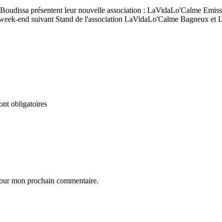
Boudissa présentent leur nouvelle association : LaVidaLo'Calme Emissi
t le week-end suivant Stand de l'association LaVidaLo'Calme Bagneux e
nt obligatoires
 pour mon prochain commentaire.