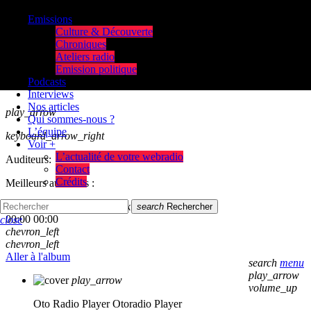
Emissions
Culture & Découverte
Chroniques
Ateliers radio
Emission politique
Podcasts
Interviews
Nos articles
play_arrow
Qui sommes-nous ?
L’équipe
keyboard_arrow_right
Voir +
L’actualité de votre webradio
Auditeurs:
Contact
Crédits
Meilleurs auditeurs :
skip_previous
play_arrow
skip_next
search
Rechercher
00:00
00:00
close
chevron_left
chevron_left
Aller à l'album
search
menu
play_arrow
play_arrow
volume_up
Oto Radio Player
Otoradio Player