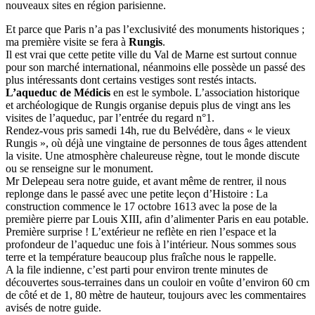
nouveaux sites en région parisienne.
Et parce que Paris n’a pas l’exclusivité des monuments historiques ;
ma première visite se fera à
Rungis
.
Il est vrai que cette petite ville du Val de Marne est surtout connue
pour son marché international, néanmoins elle possède un passé des
plus intéressants dont certains vestiges sont restés intacts.
L’aqueduc de Médicis
en est le symbole. L’association historique
et archéologique de Rungis organise depuis plus de vingt ans les
visites de l’aqueduc, par l’entrée du regard n°1.
Rendez-vous pris samedi 14h, rue du Belvédère, dans « le vieux
Rungis », où déjà une vingtaine de personnes de tous âges attendent
la visite. Une atmosphère chaleureuse règne, tout le monde discute
ou se renseigne sur le monument.
Mr Delepeau sera notre guide, et avant même de rentrer, il nous
replonge dans le passé avec une petite leçon d’Histoire : La
construction commence le 17 octobre 1613 avec la pose de la
première pierre par Louis XIII, afin d’alimenter Paris en eau potable.
Première surprise ! L’extérieur ne reflète en rien l’espace et la
profondeur de l’aqueduc une fois à l’intérieur. Nous sommes sous
terre et la température beaucoup plus fraîche nous le rappelle.
A la file indienne, c’est parti pour environ trente minutes de
découvertes sous-terraines dans un couloir en voûte d’environ 60 cm
de côté et de 1, 80 mètre de hauteur, toujours avec les commentaires
avisés de notre guide.