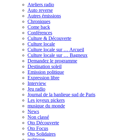
Ateliers radio
Auto reverse
Autres émissions
Chroniques
Come back
Conférences
Culture & Découverte
Culture locale
Culture locale sur … Arcueil
Culture locale sur … Bagneux
Demandez le programme
Destination soleil
Emission politique
Expression libre
Interview
Jeu radio
Journal de la banlieue sud de Paris
Les joyeux pickers
musique du monde
News
Non classé
Oto Découverte
Oto Focus
Oto Solidaires
politique