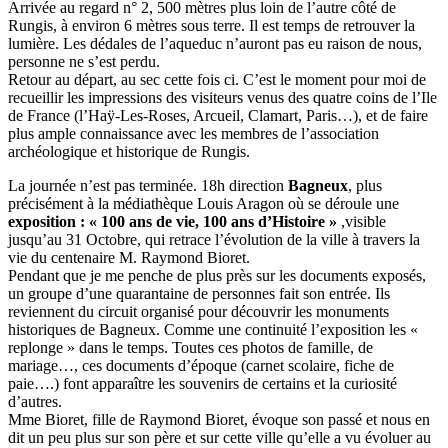
Arrivée au regard n° 2, 500 mètres plus loin de l’autre côté de
Rungis, à environ 6 mètres sous terre. Il est temps de retrouver la
lumière. Les dédales de l’aqueduc n’auront pas eu raison de nous,
personne ne s’est perdu.
Retour au départ, au sec cette fois ci. C’est le moment pour moi de
recueillir les impressions des visiteurs venus des quatre coins de l’Ile
de France (l’Haÿ-Les-Roses, Arcueil, Clamart, Paris…), et de faire
plus ample connaissance avec les membres de l’association
archéologique et historique de Rungis.
La journée n’est pas terminée. 18h direction
Bagneux
, plus
précisément à la médiathèque Louis Aragon où se déroule une
exposition : « 100 ans de vie, 100 ans d’Histoire »
,visible
jusqu’au 31 Octobre, qui retrace l’évolution de la ville à travers la
vie du centenaire M. Raymond Bioret.
Pendant que je me penche de plus près sur les documents exposés,
un groupe d’une quarantaine de personnes fait son entrée. Ils
reviennent du circuit organisé pour découvrir les monuments
historiques de Bagneux. Comme une continuité l’exposition les «
replonge » dans le temps. Toutes ces photos de famille, de
mariage…, ces documents d’époque (carnet scolaire, fiche de
paie….) font apparaître les souvenirs de certains et la curiosité
d’autres.
Mme Bioret, fille de Raymond Bioret, évoque son passé et nous en
dit un peu plus sur son père et sur cette ville qu’elle a vu évoluer au