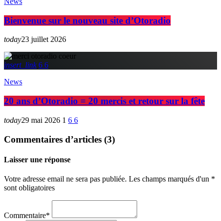
News
Bienvenue sur le nouveau site d’Otoradio
today
23 juillet 2026
insert_link
6
6
News
20 ans d’Otoradio = 20 mercis et retour sur la fête
today
29 mai 2026
1
6
6
Commentaires d’articles (3)
Laisser une réponse
Votre adresse email ne sera pas publiée. Les champs marqués d'un *
sont obligatoires
Commentaire*