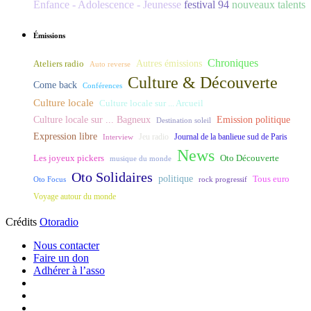
Enfance - Adolescence - Jeunesse
festival 94
nouveaux talents
Émissions
Chroniques
Ateliers radio
Autres émissions
Auto reverse
Culture & Découverte
Come back
Conférences
Culture locale
Culture locale sur ... Arcueil
Culture locale sur ... Bagneux
Emission politique
Destination soleil
Expression libre
Journal de la banlieue sud de Paris
Interview
Jeu radio
News
Les joyeux pickers
Oto Découverte
musique du monde
Oto Solidaires
politique
Tous euro
Oto Focus
rock progressif
Voyage autour du monde
Crédits
Otoradio
Nous contacter
Faire un don
Adhérer à l’asso