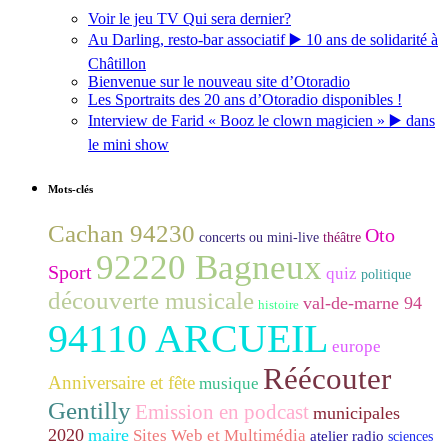
Voir le jeu TV Qui sera dernier?
Au Darling, resto-bar associatif ▶️ 10 ans de solidarité à
Châtillon
Bienvenue sur le nouveau site d’Otoradio
Les Sportraits des 20 ans d’Otoradio disponibles !
Interview de Farid « Booz le clown magicien » ▶️ dans
le mini show
Mots-clés
Cachan 94230
Oto
concerts ou mini-live
théâtre
92220 Bagneux
Sport
quiz
politique
découverte musicale
val-de-marne 94
histoire
94110 ARCUEIL
europe
Réécouter
Anniversaire et fête
musique
Gentilly
Emission en podcast
municipales
2020
maire
Sites Web et Multimédia
atelier radio
sciences