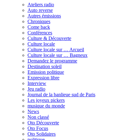
Ateliers radio
Auto reverse
Autres émissions
Chroniques
Come back
Conférences
Culture & Découverte
Culture locale
Culture locale sur … Arcueil
Culture locale sur … Bagneux
Demandez le programme
Destination soleil
Emission politique
Expression libre
Interview
Jeu radio
Journal de la banlieue sud de Paris
Les joyeux pickers
musique du monde
News
Non classé
Oto Découverte
Oto Focus
Oto Solidaires
politique