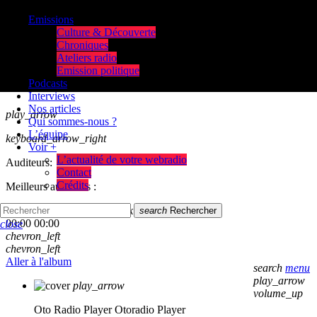
Emissions
Culture & Découverte
Chroniques
Ateliers radio
Emission politique
Podcasts
Interviews
Nos articles
play_arrow
Qui sommes-nous ?
L’équipe
keyboard_arrow_right
Voir +
L’actualité de votre webradio
Auditeurs:
Contact
Crédits
Meilleurs auditeurs :
skip_previous
play_arrow
skip_next
search
Rechercher
00:00
00:00
close
chevron_left
chevron_left
Aller à l'album
search
menu
play_arrow
play_arrow
volume_up
Oto Radio Player
Otoradio Player