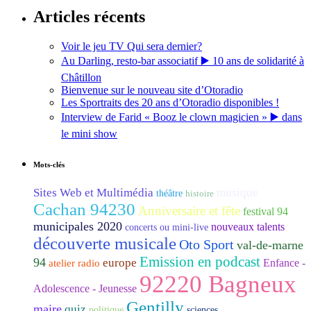
Articles récents
Voir le jeu TV Qui sera dernier?
Au Darling, resto-bar associatif ▶️ 10 ans de solidarité à
Châtillon
Bienvenue sur le nouveau site d’Otoradio
Les Sportraits des 20 ans d’Otoradio disponibles !
Interview de Farid « Booz le clown magicien » ▶️ dans
le mini show
Mots-clés
Sites Web et Multimédia
musique
théâtre
histoire
Cachan 94230
Anniversaire et fête
festival 94
municipales 2020
nouveaux talents
concerts ou mini-live
découverte musicale
Oto Sport
val-de-marne
Emission en podcast
94
europe
Enfance -
atelier radio
92220 Bagneux
Adolescence - Jeunesse
Gentilly
maire
quiz
politique
sciences