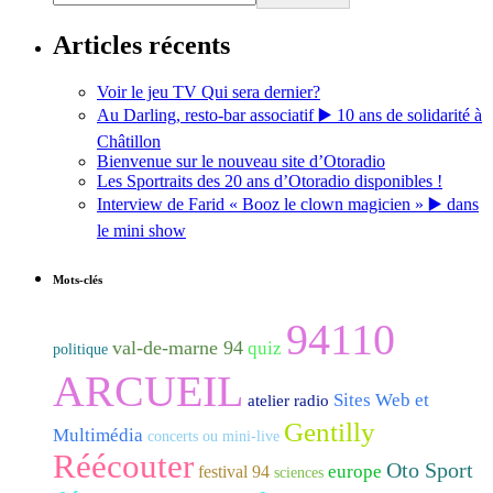
Articles récents
Voir le jeu TV Qui sera dernier?
Au Darling, resto-bar associatif ▶️ 10 ans de solidarité à
Châtillon
Bienvenue sur le nouveau site d’Otoradio
Les Sportraits des 20 ans d’Otoradio disponibles !
Interview de Farid « Booz le clown magicien » ▶️ dans
le mini show
Mots-clés
94110
val-de-marne 94
quiz
politique
ARCUEIL
Sites Web et
atelier radio
Gentilly
Multimédia
concerts ou mini-live
Réécouter
Oto Sport
europe
festival 94
sciences