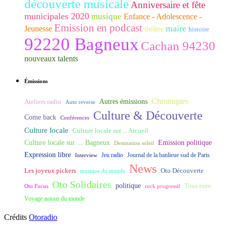
découverte musicale
Anniversaire et fête
municipales 2020
musique
Enfance - Adolescence -
Emission en podcast
maire
Jeunesse
théâtre
histoire
92220 Bagneux
Cachan 94230
nouveaux talents
Émissions
Chroniques
Ateliers radio
Autres émissions
Auto reverse
Culture & Découverte
Come back
Conférences
Culture locale
Culture locale sur ... Arcueil
Culture locale sur ... Bagneux
Emission politique
Destination soleil
Expression libre
Journal de la banlieue sud de Paris
Interview
Jeu radio
News
Les joyeux pickers
Oto Découverte
musique du monde
Oto Solidaires
politique
Tous euro
Oto Focus
rock progressif
Voyage autour du monde
Crédits
Otoradio