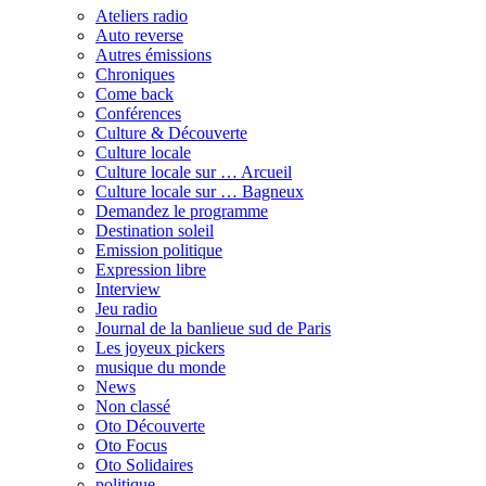
Ateliers radio
Auto reverse
Autres émissions
Chroniques
Come back
Conférences
Culture & Découverte
Culture locale
Culture locale sur … Arcueil
Culture locale sur … Bagneux
Demandez le programme
Destination soleil
Emission politique
Expression libre
Interview
Jeu radio
Journal de la banlieue sud de Paris
Les joyeux pickers
musique du monde
News
Non classé
Oto Découverte
Oto Focus
Oto Solidaires
politique