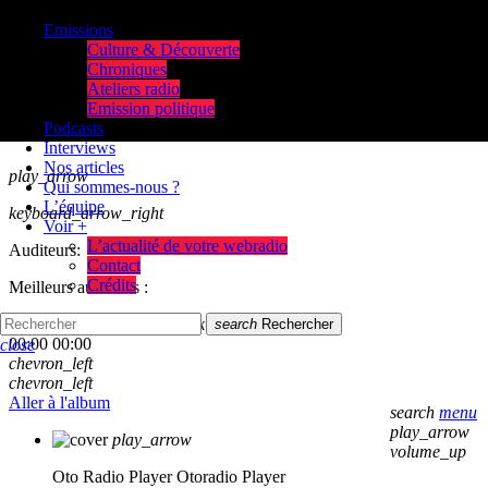
Emissions
Culture & Découverte
Chroniques
Ateliers radio
Emission politique
Podcasts
Interviews
Nos articles
play_arrow
Qui sommes-nous ?
L’équipe
keyboard_arrow_right
Voir +
L’actualité de votre webradio
Auditeurs:
Contact
Crédits
Meilleurs auditeurs :
skip_previous
play_arrow
skip_next
search
Rechercher
00:00
00:00
close
chevron_left
chevron_left
Aller à l'album
search
menu
play_arrow
play_arrow
volume_up
Oto Radio Player
Otoradio Player