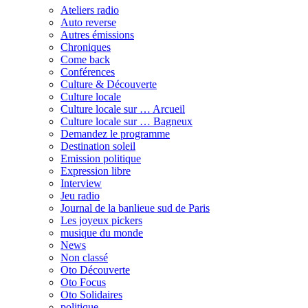
Ateliers radio
Auto reverse
Autres émissions
Chroniques
Come back
Conférences
Culture & Découverte
Culture locale
Culture locale sur … Arcueil
Culture locale sur … Bagneux
Demandez le programme
Destination soleil
Emission politique
Expression libre
Interview
Jeu radio
Journal de la banlieue sud de Paris
Les joyeux pickers
musique du monde
News
Non classé
Oto Découverte
Oto Focus
Oto Solidaires
politique