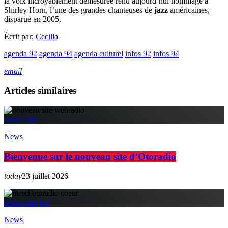
la voix incroyablement démesurée rend aujourd’hui hommage à
Shirley Horn, l’une des grandes chanteuses de
jazz
américaines,
disparue en 2005.
Écrit par:
Cecilia
agenda 92
agenda 94
agenda culturel
infos 92
infos 94
email
Articles similaires
insert_link
News
Bienvenue sur le nouveau site d’Otoradio
today
23 juillet 2026
insert_link
6
6
News