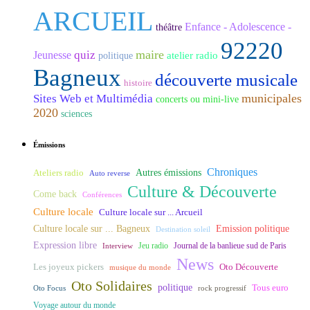
ARCUEIL
Enfance - Adolescence -
théâtre
92220
maire
quiz
Jeunesse
atelier radio
politique
Bagneux
découverte musicale
histoire
municipales
Sites Web et Multimédia
concerts ou mini-live
2020
sciences
Émissions
Chroniques
Ateliers radio
Autres émissions
Auto reverse
Culture & Découverte
Come back
Conférences
Culture locale
Culture locale sur ... Arcueil
Culture locale sur ... Bagneux
Emission politique
Destination soleil
Expression libre
Journal de la banlieue sud de Paris
Interview
Jeu radio
News
Les joyeux pickers
Oto Découverte
musique du monde
Oto Solidaires
politique
Tous euro
Oto Focus
rock progressif
Voyage autour du monde