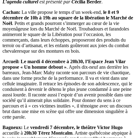
L’agenda culturel
est présenté par
C
écilia Berder
.
Cachan:
La ville propose le temps d’un week-end,
le 8 et 9
décembre de 10h à 19h au square de la libération le Marché de
Noël
. Petits et grands pourront s’immerger au cœur de la vie
moyenâgeuse lors du Marché de Noël. Troubadours et farandoles
animeront le square de la Libération pour l’occasion, les
commerçants, dans leurs échoppes, proposeront des produits du
terroir ou d’artisanat, et les enfants goûteront aux joies du combat
chevaleresque sur des montures en bois.
Arcueil:
Le mardi 4 décembre à 20h30, l’Espace Jean Vilar
propose « Un homme debout »
. Après dix-neuf ans derrière les
barreaux, Jean-Marc Mahy raconte son parcours de vie chaotique,
dans une forme proche de la performance. Il va et vient dans une
cellule imaginaire. Il retrace les épisodes de son adolescence, qui le
conduisent à devenir le détenu le plus jeune condamné à une peine
aussi lourde. Il raconte aussi l’espoir d’un avenir possible dans une
société qu’il aimerait plus solidaire. Pour donner du sens à ce
parcours et à « ces victimes inutiles », il témoigne avec un discours
brut dans une mise en scène qui offre une dimension singulière à
cette parole.
Bagneux:
Le
vendredi 7 décembre, le théâtre Victor Hugo
accueille à
20h30 Térez Montcalm
. Artiste québécoise atypique à