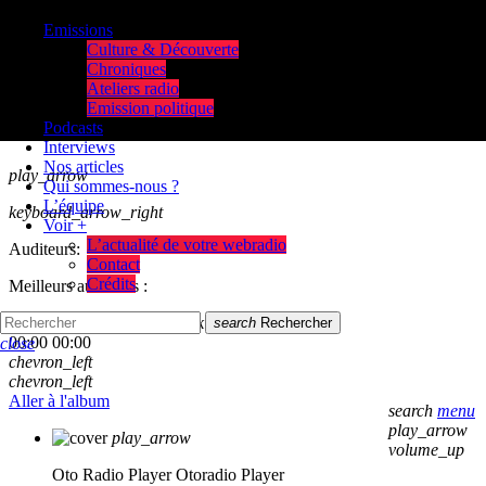
Emissions
Culture & Découverte
Chroniques
Ateliers radio
Emission politique
Podcasts
Interviews
Nos articles
play_arrow
Qui sommes-nous ?
L’équipe
keyboard_arrow_right
Voir +
L’actualité de votre webradio
Auditeurs:
Contact
Crédits
Meilleurs auditeurs :
skip_previous
play_arrow
skip_next
search
Rechercher
00:00
00:00
close
chevron_left
chevron_left
Aller à l'album
search
menu
play_arrow
play_arrow
volume_up
Oto Radio Player
Otoradio Player