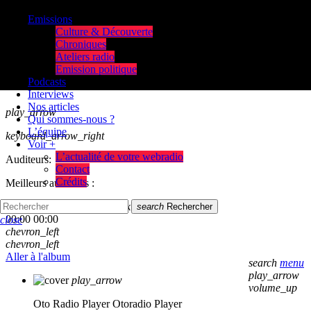
Emissions
Culture & Découverte
Chroniques
Ateliers radio
Emission politique
Podcasts
Interviews
Nos articles
play_arrow
Qui sommes-nous ?
L’équipe
keyboard_arrow_right
Voir +
L’actualité de votre webradio
Auditeurs:
Contact
Crédits
Meilleurs auditeurs :
skip_previous
play_arrow
skip_next
search
Rechercher
00:00
00:00
close
chevron_left
chevron_left
Aller à l'album
search
menu
play_arrow
play_arrow
volume_up
Oto Radio Player
Otoradio Player