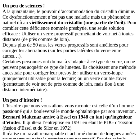
Un peu de sciences !
A la quarantaine, le pouvoir d’accommodation du cristallin diminue.
Ce dysfonctionnement n’est pas une maladie mais un phénomène
naturel dû au
vieillissement du cristallin
(
une partie de l’œil
). Pour
combler cette déficience nommée presbytie, une seule solution
efficace : Utiliser un verre progressif permettant de voir net à toutes
distances (de près comme de loin).
Depuis plus de 50 ans, les verres progressifs sont améliorés pour
corriger les aberrations (sur les parties latérales du verre entre
autres…).
Certaines personnes ont du mal à s’adapter à ce type de verre, ou ne
peuvent pas acquérir ce type de lunettes. Ils choisissent une méthode
ancestrale pour corriger leur presbytie : utiliser un verre-loupe
(uniquement utilisable pour la lecture) ou un verre double-foyer
(permettant de voir net de près comme de loin, mais flou à une
distance intermédiaire).
Un peu d’histoire !
L’histoire que nous vous allons vous raconter est celle d’un homme
passionné qui a bouleversé le monde ophtalmique par son invention.
Bernard Maitenaz arrive à Essel en 1948 en tant qu’ingénieur
d’études
. Il quittera l’entreprise en 1991 en étant le PDG d’Essilor
(fusion d’Essel et de Silor en 1972).
Il réalise un travail remarquable et acharné durant de longues années