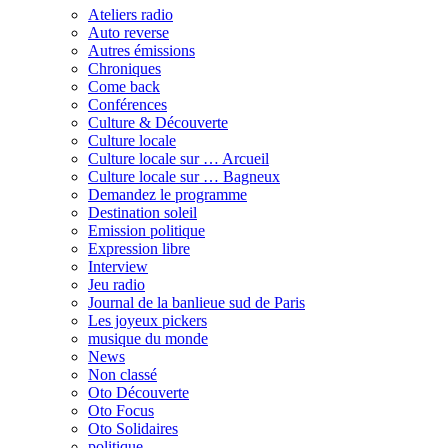
Ateliers radio
Auto reverse
Autres émissions
Chroniques
Come back
Conférences
Culture & Découverte
Culture locale
Culture locale sur … Arcueil
Culture locale sur … Bagneux
Demandez le programme
Destination soleil
Emission politique
Expression libre
Interview
Jeu radio
Journal de la banlieue sud de Paris
Les joyeux pickers
musique du monde
News
Non classé
Oto Découverte
Oto Focus
Oto Solidaires
politique