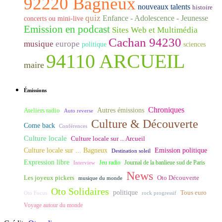
92220 Bagneux
nouveaux talents
histoire
quiz
Enfance - Adolescence - Jeunesse
concerts ou mini-live
Emission en podcast
Sites Web et Multimédia
Cachan 94230
musique
europe
politique
sciences
94110 ARCUEIL
maire
Émissions
Chroniques
Ateliers radio
Autres émissions
Auto reverse
Culture & Découverte
Come back
Conférences
Culture locale
Culture locale sur ... Arcueil
Culture locale sur ... Bagneux
Emission politique
Destination soleil
Expression libre
Journal de la banlieue sud de Paris
Interview
Jeu radio
News
Les joyeux pickers
Oto Découverte
musique du monde
Oto Solidaires
politique
Tous euro
Oto Focus
rock progressif
Voyage autour du monde