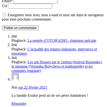
Email*
Url
Enregistrer mon nom, mon e-mail et mon site dans le navigateur
pour mon prochain commentaire.
link
Pingback:
La rentrée d’OTORADIO : émission spéciale
link
Pingback:
L’actualité des futures émissions, interviews et
reportages
link
Pingback:
Les arts Russes par le cinéma (festival Russenko),
la musique (Veronika Bulycheva et tradionnelle) et les
coutumes (mariage)
Has
sur 22 février 2021
La famille Essilor perd un de ses pères fondateurs !
Répondre