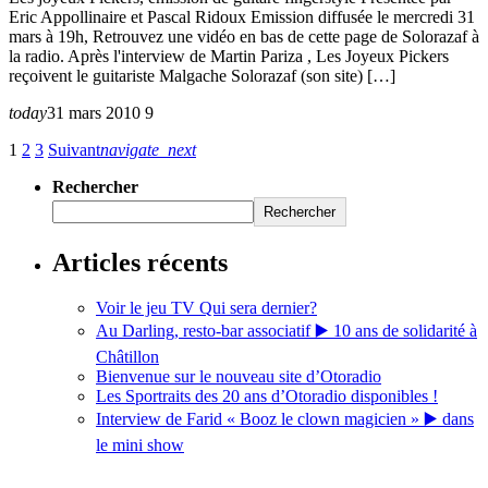
Eric Appollinaire et Pascal Ridoux Emission diffusée le mercredi 31
mars à 19h, Retrouvez une vidéo en bas de cette page de Solorazaf à
la radio. Après l'interview de Martin Pariza , Les Joyeux Pickers
reçoivent le guitariste Malgache Solorazaf (son site) […]
today
31 mars 2010
9
1
2
3
Suivant
navigate_next
Rechercher
Rechercher
Articles récents
Voir le jeu TV Qui sera dernier?
Au Darling, resto-bar associatif ▶️ 10 ans de solidarité à
Châtillon
Bienvenue sur le nouveau site d’Otoradio
Les Sportraits des 20 ans d’Otoradio disponibles !
Interview de Farid « Booz le clown magicien » ▶️ dans
le mini show