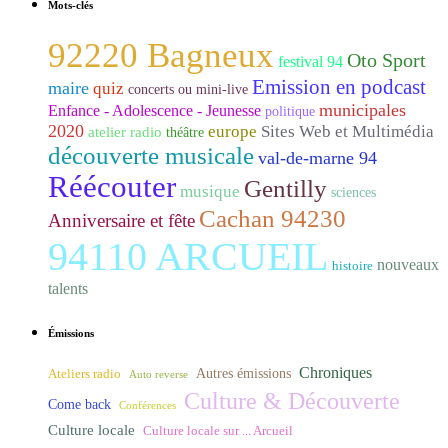
Mots-clés
92220 Bagneux
Oto Sport
festival 94
Emission en podcast
maire
quiz
concerts ou mini-live
municipales
Enfance - Adolescence - Jeunesse
politique
2020
europe
Sites Web et Multimédia
atelier radio
théâtre
découverte musicale
val-de-marne 94
Réécouter
Gentilly
musique
sciences
Cachan 94230
Anniversaire et fête
94110 ARCUEIL
nouveaux
histoire
talents
Émissions
Chroniques
Ateliers radio
Autres émissions
Auto reverse
Culture & Découverte
Come back
Conférences
Culture locale
Culture locale sur ... Arcueil