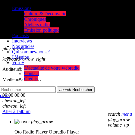
Emissions
Culture & Découverte
Chroniques
Ateliers radio
Emission politique
Podcasts
Interviews
Nos articles
play_arrow
Qui sommes-nous ?
L’équipe
keyboard_arrow_right
Voir +
L’actualité de votre webradio
Auditeurs:
Contact
Crédits
Meilleurs auditeurs :
skip_previous
play_arrow
skip_next
search
Rechercher
00:00
00:00
close
chevron_left
chevron_left
Aller à l'album
search
menu
play_arrow
play_arrow
volume_up
Oto Radio Player
Otoradio Player