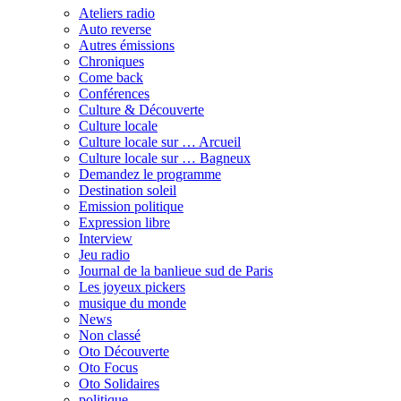
Ateliers radio
Auto reverse
Autres émissions
Chroniques
Come back
Conférences
Culture & Découverte
Culture locale
Culture locale sur … Arcueil
Culture locale sur … Bagneux
Demandez le programme
Destination soleil
Emission politique
Expression libre
Interview
Jeu radio
Journal de la banlieue sud de Paris
Les joyeux pickers
musique du monde
News
Non classé
Oto Découverte
Oto Focus
Oto Solidaires
politique