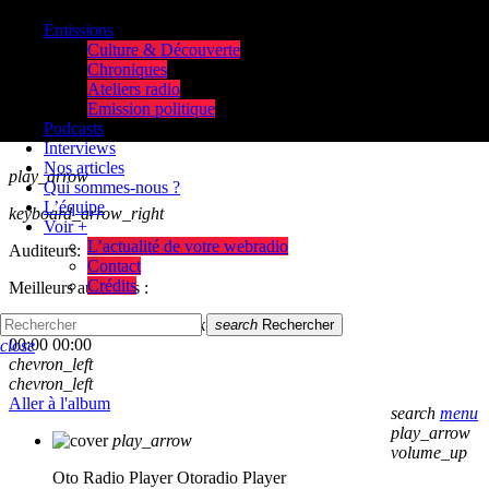
Emissions
Culture & Découverte
Chroniques
Ateliers radio
Emission politique
Podcasts
Interviews
Nos articles
play_arrow
Qui sommes-nous ?
L’équipe
keyboard_arrow_right
Voir +
L’actualité de votre webradio
Auditeurs:
Contact
Crédits
Meilleurs auditeurs :
skip_previous
play_arrow
skip_next
search
Rechercher
00:00
00:00
close
chevron_left
chevron_left
Aller à l'album
search
menu
play_arrow
play_arrow
volume_up
Oto Radio Player
Otoradio Player