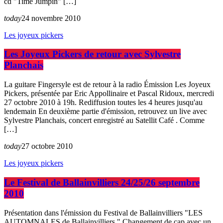
cd "Time Jumpin" […]
today
24 novembre 2010
Les joyeux pickers
Les Joyeux Pickers de retour avec Sylvestre
Planchais
La guitare Fingersyle est de retour à la radio Émission Les Joyeux
Pickers, présentée par Eric Appollinaire et Pascal Ridoux, mercredi
27 octobre 2010 à 19h. Rediffusion toutes les 4 heures jusqu'au
lendemain En deuxième partie d'émission, retrouvez un live avec
Sylvestre Planchais, concert enregistré au Satellit Café . Comme
[…]
today
27 octobre 2010
Les joyeux pickers
Le Festival de Ballainvilliers 24/25/26 septembre
2010
Présentation dans l'émission du Festival de Ballainvilliers "LES
AUTOMNALES de Ballainvilliers " Changement de cap avec un