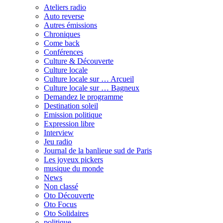
Ateliers radio
Auto reverse
Autres émissions
Chroniques
Come back
Conférences
Culture & Découverte
Culture locale
Culture locale sur … Arcueil
Culture locale sur … Bagneux
Demandez le programme
Destination soleil
Emission politique
Expression libre
Interview
Jeu radio
Journal de la banlieue sud de Paris
Les joyeux pickers
musique du monde
News
Non classé
Oto Découverte
Oto Focus
Oto Solidaires
politique