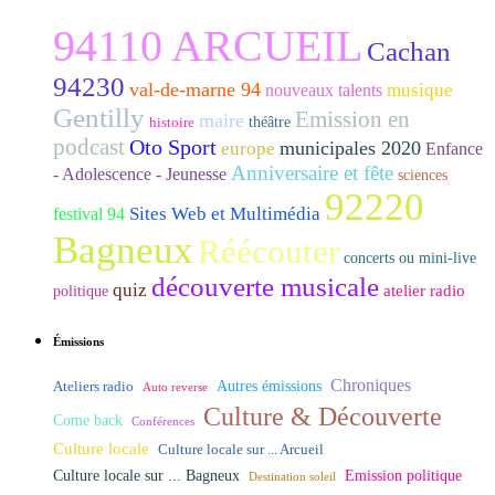
94110 ARCUEIL
Cachan
94230
val-de-marne 94
musique
nouveaux talents
Gentilly
Emission en
maire
histoire
théâtre
podcast
Oto Sport
municipales 2020
europe
Enfance
Anniversaire et fête
- Adolescence - Jeunesse
sciences
92220
Sites Web et Multimédia
festival 94
Bagneux
Réécouter
concerts ou mini-live
découverte musicale
quiz
atelier radio
politique
Émissions
Chroniques
Ateliers radio
Autres émissions
Auto reverse
Culture & Découverte
Come back
Conférences
Culture locale
Culture locale sur ... Arcueil
Culture locale sur ... Bagneux
Emission politique
Destination soleil