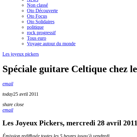
Non classé
Oto Découverte
Oto Focus
Oto Solidaires
politique
rock progressif
Tous euro
Voyage autour du monde
Les joyeux pickers
Spéciale guitare Celtique chez l
email
today
25 avril 2011
share
close
email
Les Joyeux Pickers, mercredi 28 avril 201
Émission rediffusée toutes les 5 heures jusqu’à vendredi