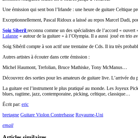
Une émission qui sent bon l’Irlande : une heure de guitare Celtique p
Exceptionnellement, Pascal Ridoux a laissé au repos Marcel Dadi, pou
Soig Siberil
reconnu comme un des spécialistes de l’accord « ouvert »
Lalanne
« autour de la guitare » à l’Olympia. Il a aussi joué en tri
Soig Sibéril compte à son actif une trentaine de Cds. Il ira très prob
Autres artistes à écouter dans cette émission :
Michel Haumont, Trefolian, Bruce Mathiske, Tony McManus…
Découvrez des sorties pour les amateurs de guitare live. L’arrivée du p
La guitare est l’instrument le plus pratiqué au monde. Les Joyeux Pick
blues, ragtime, jazz, contemporaine, picking, celtique, classique…
Écrit par:
eric
bretagne
Guitare Violon Contrebasse
Royaume-Uni
email
Articles similaires