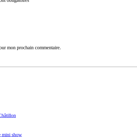
nt obligatoires
 pour mon prochain commentaire.
Châtillon
e mini show