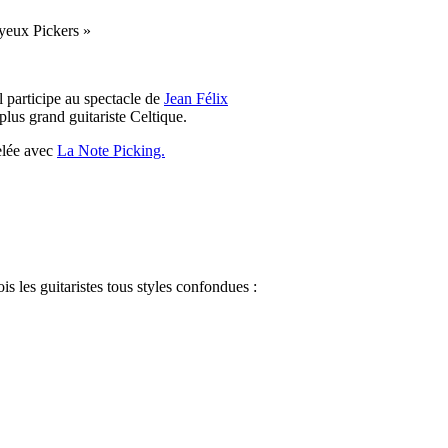
oyeux Pickers »
 participe au spectacle de
Jean Félix
lus grand guitariste Celtique.
elée avec
La Note Picking.
s les guitaristes tous styles confondues :