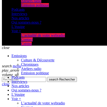
Ateliers radio
Emission politique
Podcasts
Interviews
Nos articles
Qui sommes-nous ?
L’équipe
Voir +
L’actualité de votre webradio
Contact
Crédits
close
Emissions
Culture & Découverte
Chroniques
search
menu
Ateliers radio
play_arrow
Emission politique
volume_up
Podcasts
search
Rechercher
Interviews
close
Nos articles
Qui sommes-nous ?
L’équipe
Voir +
L’actualité de votre webradio