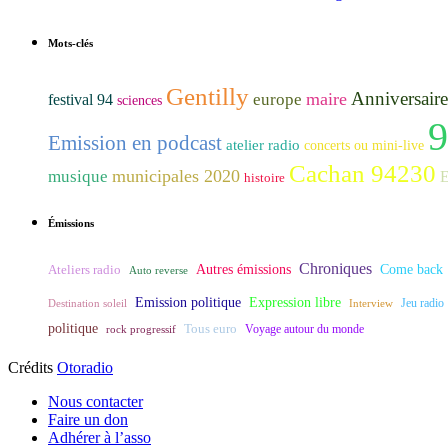
Mots-clés
Gentilly
Anniversaire 
maire
europe
festival 94
sciences
Emission en podcast
atelier radio
concerts ou mini-live
Cachan 94230
municipales 2020
musique
E
histoire
Émissions
Chroniques
Ateliers radio
Autres émissions
Come back
Auto reverse
Expression libre
Emission politique
Destination soleil
Interview
Jeu radio
politique
Tous euro
rock progressif
Voyage autour du monde
Crédits
Otoradio
Nous contacter
Faire un don
Adhérer à l’asso