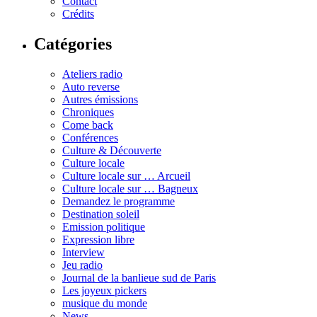
Contact
Crédits
Catégories
Ateliers radio
Auto reverse
Autres émissions
Chroniques
Come back
Conférences
Culture & Découverte
Culture locale
Culture locale sur … Arcueil
Culture locale sur … Bagneux
Demandez le programme
Destination soleil
Emission politique
Expression libre
Interview
Jeu radio
Journal de la banlieue sud de Paris
Les joyeux pickers
musique du monde
News