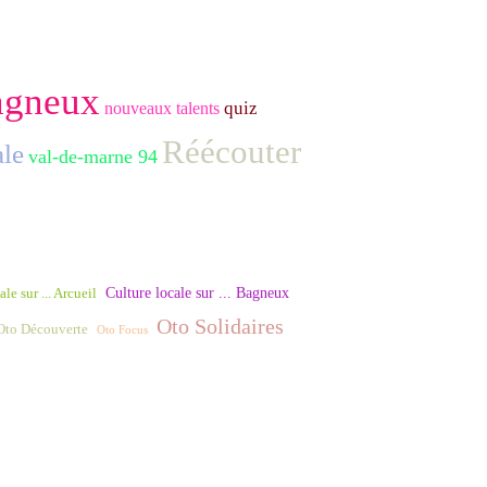
agneux
quiz
nouveaux talents
Réécouter
ale
val-de-marne 94
Culture locale sur ... Bagneux
le sur ... Arcueil
Oto Solidaires
Oto Découverte
Oto Focus