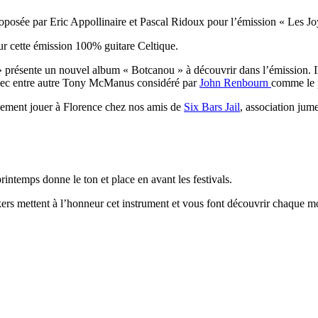
roposée par Eric Appollinaire et Pascal Ridoux pour l’émission « Les J
r cette émission 100% guitare Celtique.
 présente un nouvel album « Botcanou » à découvrir dans l’émission. Il
o avec entre autre Tony McManus considéré par
John Renbourn
comme le p
ablement jouer à Florence chez nos amis de
Six Bars Jail
, association jum
rintemps donne le ton et place en avant les festivals.
ers mettent à l’honneur cet instrument et vous font découvrir chaque moi