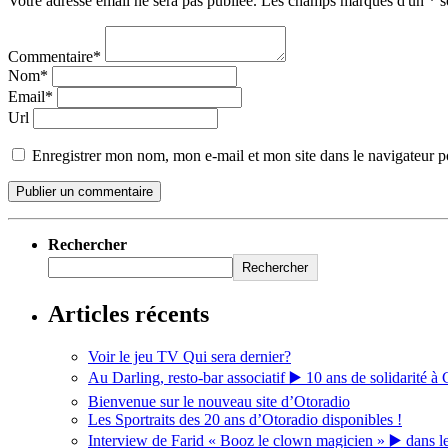
Votre adresse email ne sera pas publiée. Les champs marqués d'un * so
Commentaire*
Nom*
Email*
Url
Enregistrer mon nom, mon e-mail et mon site dans le navigateur
Rechercher
Rechercher
Articles récents
Voir le jeu TV Qui sera dernier?
Au Darling, resto-bar associatif ▶️ 10 ans de solidarité à 
Bienvenue sur le nouveau site d’Otoradio
Les Sportraits des 20 ans d’Otoradio disponibles !
Interview de Farid « Booz le clown magicien » ▶️ dans l