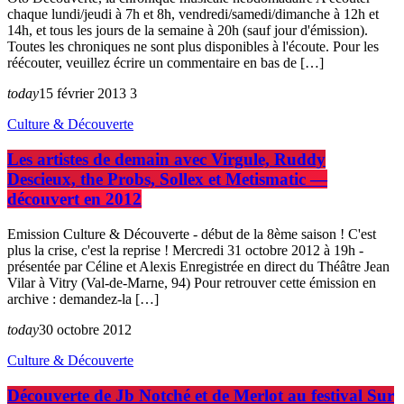
chaque lundi/jeudi à 7h et 8h, vendredi/samedi/dimanche à 12h et
14h, et tous les jours de la semaine à 20h (sauf jour d'émission).
Toutes les chroniques ne sont plus disponibles à l'écoute. Pour les
réécouter, veuillez écrire un commentaire en bas de […]
today
15 février 2013
3
Culture & Découverte
Les artistes de demain avec Virgule, Ruddy
Descieux, the Probs, Sollex et Metismatic —
découvert en 2012
Emission Culture & Découverte - début de la 8ème saison ! C'est
plus la crise, c'est la reprise ! Mercredi 31 octobre 2012 à 19h -
présentée par Céline et Alexis Enregistrée en direct du Théâtre Jean
Vilar à Vitry (Val-de-Marne, 94) Pour retrouver cette émission en
archive : demandez-la […]
today
30 octobre 2012
Culture & Découverte
Découverte de Jb Notché et de Merlot au festival Sur