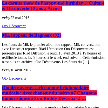
Le dernier show de l’happy end birthday… Culture
& Découverte 10 ans à Arcueil
today
22 mai 2016
Oto Découverte
Mil, rappeur de Bagneux (92)
Les fleurs du Mil, le premier album du rappeur Mil, conversation
avec l'artiste et reporter, Riad L'émission Oto Découverte est
présentée par Riad Diffusion le jeudi 18 avril 2013 à 19 heures et
rediffusée toutes les 5 heures et le week-end suivant. Cette émission
n'est plus en archive. Oto Découverte- Les fleurs du […]
today
16 avril 2013
Oto Découverte
Oto découverte — chronique hebdomadaire
musicale : Avec chanteur du métro #7 Chansons
humoristiques #6 ou Ruddy Descieux#2 …
Oto Découverte, la chronique musicale hebdomadaire A écouter