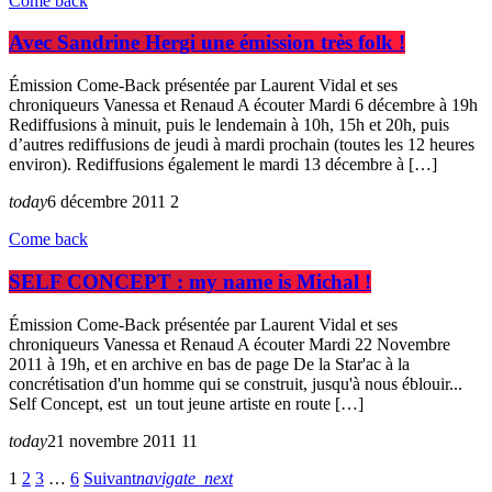
Come back
Avec Sandrine Hergi une émission très folk !
Émission Come-Back présentée par Laurent Vidal et ses
chroniqueurs Vanessa et Renaud A écouter Mardi 6 décembre à 19h
Rediffusions à minuit, puis le lendemain à 10h, 15h et 20h, puis
d’autres rediffusions de jeudi à mardi prochain (toutes les 12 heures
environ). Rediffusions également le mardi 13 décembre à […]
today
6 décembre 2011
2
Come back
SELF CONCEPT : my name is Michal !
Émission Come-Back présentée par Laurent Vidal et ses
chroniqueurs Vanessa et Renaud A écouter Mardi 22 Novembre
2011 à 19h, et en archive en bas de page De la Star'ac à la
concrétisation d'un homme qui se construit, jusqu'à nous éblouir...
Self Concept, est un tout jeune artiste en route […]
today
21 novembre 2011
11
1
2
3
…
6
Suivant
navigate_next