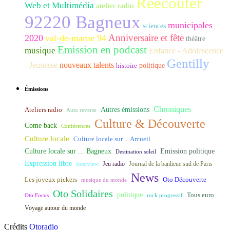
Réécouter
Web et Multimédia
atelier radio
92220 Bagneux
municipales
sciences
Anniversaire et fête
2020
val-de-marne 94
théâtre
Emission en podcast
musique
Enfance - Adolescence
Gentilly
- Jeunesse
nouveaux talents
histoire
politique
Émissions
Chroniques
Ateliers radio
Autres émissions
Auto reverse
Culture & Découverte
Come back
Conférences
Culture locale
Culture locale sur ... Arcueil
Culture locale sur ... Bagneux
Emission politique
Destination soleil
Expression libre
Journal de la banlieue sud de Paris
Interview
Jeu radio
News
Les joyeux pickers
Oto Découverte
musique du monde
Oto Solidaires
politique
Tous euro
Oto Focus
rock progressif
Voyage autour du monde
Crédits
Otoradio