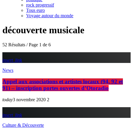
rock progressif
Tous euro
Voyage autour du monde
découverte musicale
52 Résultats / Page 1 de 6
insert_link
News
Appel aux associations et artistes locaux (94, 92 et
91) – inscription portes ouvertes d’Otoradio
today
3 novembre 2020
2
insert_link
Culture & Découverte