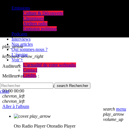
Emissions
Culture & Découverte
Chroniques
Ateliers radio
Emission politique
Podcasts
Interviews
Nos articles
play_arrow
Qui sommes-nous ?
L’équipe
keyboard_arrow_right
Voir +
L’actualité de votre webradio
Auditeurs:
Contact
Crédits
Meilleurs auditeurs :
skip_previous
play_arrow
skip_next
search
Rechercher
00:00
00:00
close
chevron_left
chevron_left
Aller à l'album
search
menu
play_arrow
play_arrow
volume_up
Oto Radio Player
Otoradio Player