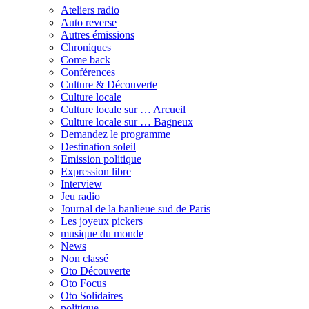
Ateliers radio
Auto reverse
Autres émissions
Chroniques
Come back
Conférences
Culture & Découverte
Culture locale
Culture locale sur … Arcueil
Culture locale sur … Bagneux
Demandez le programme
Destination soleil
Emission politique
Expression libre
Interview
Jeu radio
Journal de la banlieue sud de Paris
Les joyeux pickers
musique du monde
News
Non classé
Oto Découverte
Oto Focus
Oto Solidaires
politique