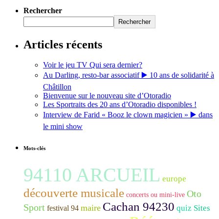
Rechercher
Rechercher
Articles récents
Voir le jeu TV Qui sera dernier?
Au Darling, resto-bar associatif ▶️ 10 ans de solidarité à
Châtillon
Bienvenue sur le nouveau site d’Otoradio
Les Sportraits des 20 ans d’Otoradio disponibles !
Interview de Farid « Booz le clown magicien » ▶️ dans
le mini show
Mots-clés
94110 ARCUEIL
europe
découverte musicale
Oto
concerts ou mini-live
Cachan 94230
Sport
maire
quiz
Sites
festival 94