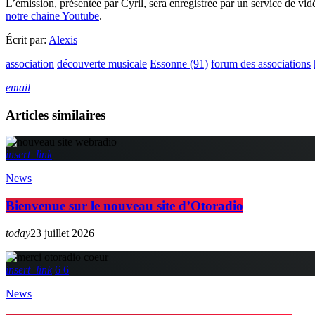
L’émission, présentée par Cyril, sera enregistrée par un service de vid
notre chaine Youtube
.
Écrit par:
Alexis
association
découverte musicale
Essonne (91)
forum des associations
email
Articles similaires
insert_link
News
Bienvenue sur le nouveau site d’Otoradio
today
23 juillet 2026
insert_link
6
6
News