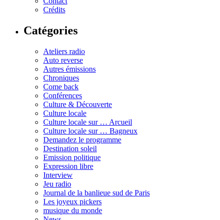
Contact
Crédits
Catégories
Ateliers radio
Auto reverse
Autres émissions
Chroniques
Come back
Conférences
Culture & Découverte
Culture locale
Culture locale sur … Arcueil
Culture locale sur … Bagneux
Demandez le programme
Destination soleil
Emission politique
Expression libre
Interview
Jeu radio
Journal de la banlieue sud de Paris
Les joyeux pickers
musique du monde
News