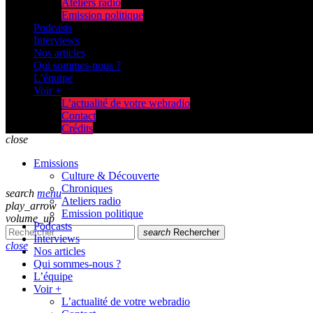
Ateliers radio
Emission politique
Podcasts
Interviews
Nos articles
Qui sommes-nous ?
L’équipe
Voir +
L’actualité de votre webradio
Contact
Crédits
close
Emissions
Culture & Découverte
Chroniques
search
menu
Ateliers radio
play_arrow
Emission politique
volume_up
Podcasts
search
Rechercher
Interviews
close
Nos articles
Qui sommes-nous ?
L’équipe
Voir +
L’actualité de votre webradio