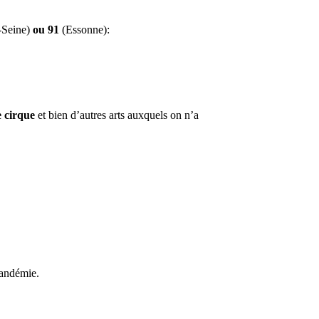
-Seine)
ou 91
(Essonne):
de cirque
et bien d’autres arts auxquels on n’a
 pandémie.