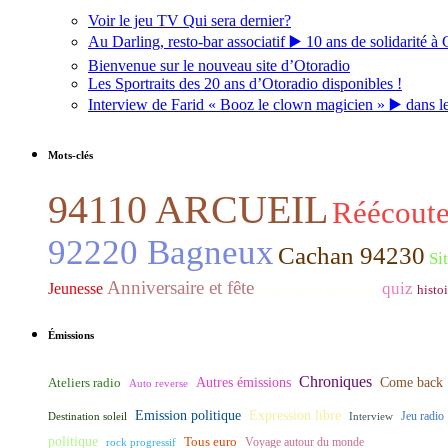
Voir le jeu TV Qui sera dernier?
Au Darling, resto-bar associatif ▶️ 10 ans de solidarité à 
Bienvenue sur le nouveau site d’Otoradio
Les Sportraits des 20 ans d’Otoradio disponibles !
Interview de Farid « Booz le clown magicien » ▶️ dans l
Mots-clés
94110 ARCUEIL
Réécoute
92220 Bagneux
Cachan 94230
Si
Anniversaire et fête
quiz
Jeunesse
concerts ou mini-live
histoi
Émissions
Chroniques
Ateliers radio
Autres émissions
Come back
Auto reverse
Expression libre
Emission politique
Destination soleil
Interview
Jeu radio
politique
Tous euro
rock progressif
Voyage autour du monde