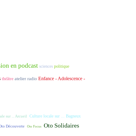
ion en podcast
sciences
politique
s
Enfance - Adolescence -
atelier radio
théâtre
Culture locale sur ... Bagneux
le sur ... Arcueil
Oto Solidaires
Oto Découverte
Oto Focus