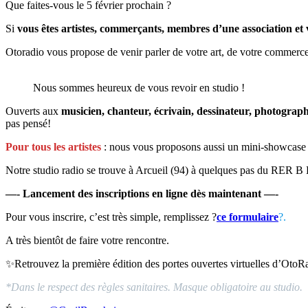
Que faites-vous le 5 février prochain ?
Si
vous êtes artistes, commerçants, membres d’une association et
Otoradio vous propose de venir parler de votre art, de votre commerce
Nous sommes heureux de vous revoir en studio !
Ouverts aux
musicien, chanteur, écrivain, dessinateur, photographe
pas pensé!
Pour tous les artistes
: nous vous proposons aussi un mini-showcase (f
Notre studio radio se trouve à Arcueil (94) à quelques pas du RER B
—- Lancement des inscriptions en ligne dès maintenant —-
Pour vous inscrire, c’est très simple, remplissez ?
ce formulaire
?.
A très bientôt de faire votre rencontre.
✨Retrouvez la première édition des portes ouvertes virtuelles d’OtoRa
*Dans le respect des règles sanitaires. Masque obligatoire au studio.