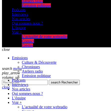
Ateliers radio
Emission politique
Podcasts
Interviews
Nos articles
Qui sommes-nous ?
L’équipe
Voir +
L’actualité de votre webradio
Contact
Crédits
close
Emissions
Culture & Découverte
Chroniques
search
menu
Ateliers radio
play_arrow
Emission politique
volume_up
Podcasts
search
Rechercher
Interviews
close
Nos articles
Qui sommes-nous ?
L’équipe
Voir +
L’actualité de votre webradio