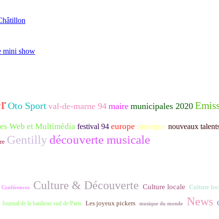
Châtillon
e mini show
r
Emiss
Oto Sport
val-de-marne 94
maire
municipales 2020
tes Web et Multimédia
europe
musique
festival 94
nouveaux talent
Gentilly
découverte musicale
re
Culture & Découverte
Culture locale
Culture loca
Conférences
News
Journal de la banlieue sud de Paris
Les joyeux pickers
musique du monde