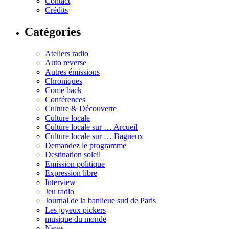
Contact
Crédits
Catégories
Ateliers radio
Auto reverse
Autres émissions
Chroniques
Come back
Conférences
Culture & Découverte
Culture locale
Culture locale sur … Arcueil
Culture locale sur … Bagneux
Demandez le programme
Destination soleil
Emission politique
Expression libre
Interview
Jeu radio
Journal de la banlieue sud de Paris
Les joyeux pickers
musique du monde
News