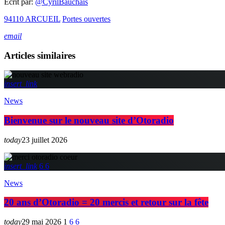
Écrit par:
@CyrilBauchais
94110 ARCUEIL
Portes ouvertes
email
Articles similaires
insert_link
News
Bienvenue sur le nouveau site d’Otoradio
today
23 juillet 2026
insert_link
6
6
News
20 ans d’Otoradio = 20 mercis et retour sur la fête
today
29 mai 2026
1
6
6