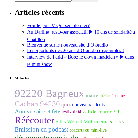
Articles récents
Voir le jeu TV Qui sera dernier?
Au Darling, resto-bar associatif ▶️ 10 ans de solidarité à
Châtillon
Bienvenue sur le nouveau site d’Otoradio
Les Sportraits des 20 ans d’Otoradio disponibles !
Interview de Farid « Booz le clown magicien » ▶️ dans
le mini show
Mots-clés
92220 Bagneux
maire
théâtre
histoire
Cachan 94230
quiz
nouveaux talents
Anniversaire et fête
val-de-marne 94
festival 94
Réécouter
Sites Web et Multimédia
sciences
Emission en podcast
concerts ou mini-live
découverte musicale