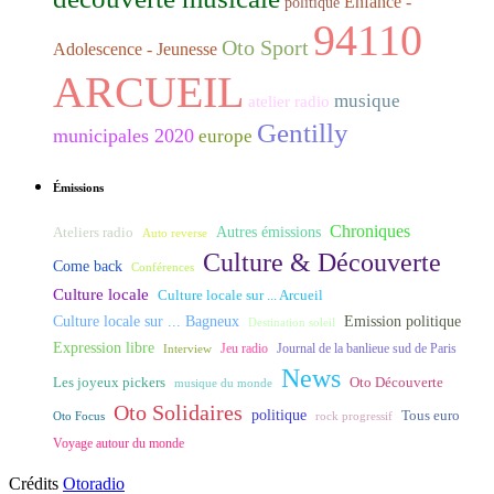
Enfance -
politique
94110
Oto Sport
Adolescence - Jeunesse
ARCUEIL
musique
atelier radio
Gentilly
municipales 2020
europe
Émissions
Chroniques
Ateliers radio
Autres émissions
Auto reverse
Culture & Découverte
Come back
Conférences
Culture locale
Culture locale sur ... Arcueil
Culture locale sur ... Bagneux
Emission politique
Destination soleil
Expression libre
Journal de la banlieue sud de Paris
Interview
Jeu radio
News
Les joyeux pickers
Oto Découverte
musique du monde
Oto Solidaires
politique
Tous euro
Oto Focus
rock progressif
Voyage autour du monde
Crédits
Otoradio