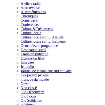
Ateliers radio
Auto reverse
Autres émissions
Chroniques
Come back
Conférences
Culture & Découverte
Culture locale
Culture locale sur … Arcueil
Culture locale sur … Bagneux
Demandez le programme
Destination soleil
Emission politique
Expression libre
Interview
Jeu radio
Journal de la banlieue sud de Paris
Les joyeux pickers
musique du monde
News
Non classé
Oto Découverte
Oto Focus
Oto Solidaires
politique