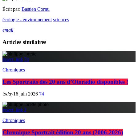
Écrit par:
Bastien Cornu
écologie - environnement
sciences
email
Articles similaires
insert_link
74
Chroniques
Les Sportraits des 20 ans d’Otoradio disponibles !
today
16 juin 2026
74
insert_link
2
Chroniques
Chronique Sportrait édition 20 ans (2006-2026)