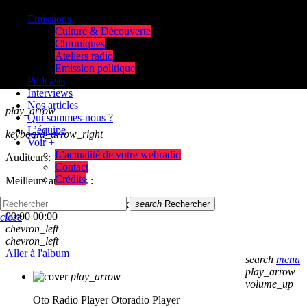
Emissions
Culture & Découverte
Chroniques
Ateliers radio
Emission politique
Podcasts
Interviews
Nos articles
play_arrow
Qui sommes-nous ?
L’équipe
keyboard_arrow_right
Voir +
L’actualité de votre webradio
Auditeurs:
Contact
Crédits
Meilleurs auditeurs :
skip_previous
play_arrow
skip_next
search
Rechercher
00:00
00:00
close
chevron_left
chevron_left
Aller à l'album
search
menu
play_arrow
play_arrow
volume_up
Oto Radio Player
Otoradio Player