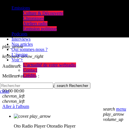
Emissions
Culture & Découverte
Chroniques
Ateliers radio
Emission politique
Podcasts
Interviews
Nos articles
play_arrow
Qui sommes-nous ?
L’équipe
keyboard_arrow_right
Voir +
L’actualité de votre webradio
Auditeurs:
Contact
Crédits
Meilleurs auditeurs :
skip_previous
play_arrow
skip_next
search
Rechercher
00:00
00:00
close
chevron_left
chevron_left
Aller à l'album
search
menu
play_arrow
play_arrow
volume_up
Oto Radio Player
Otoradio Player