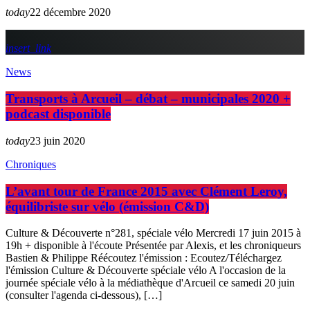
today
22 décembre 2020
insert_link
News
Transports à Arcueil – débat – municipales 2020 +
podcast disponible
today
23 juin 2020
Chroniques
L’avant tour de France 2015 avec Clément Leroy,
équilibriste sur vélo (émission C&D)
Culture & Découverte n°281, spéciale vélo Mercredi 17 juin 2015 à
19h + disponible à l'écoute Présentée par Alexis, et les chroniqueurs
Bastien & Philippe Réécoutez l'émission : Ecoutez/Téléchargez
l'émission Culture & Découverte spéciale vélo A l'occasion de la
journée spéciale vélo à la médiathèque d'Arcueil ce samedi 20 juin
(consulter l'agenda ci-dessous), […]