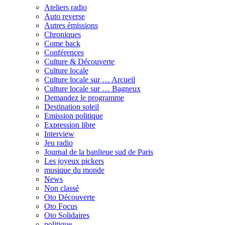
Ateliers radio
Auto reverse
Autres émissions
Chroniques
Come back
Conférences
Culture & Découverte
Culture locale
Culture locale sur … Arcueil
Culture locale sur … Bagneux
Demandez le programme
Destination soleil
Emission politique
Expression libre
Interview
Jeu radio
Journal de la banlieue sud de Paris
Les joyeux pickers
musique du monde
News
Non classé
Oto Découverte
Oto Focus
Oto Solidaires
politique