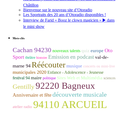
Châtillon
Bienvenue sur le nouveau site d’Otoradio
Les Sportraits des 20 ans d’Otoradio disponibles !
Interview de Farid « Booz le clown magicien » ▶️ dans
le mini show
Mots-clés
Cachan 94230
Oto
quiz
europe
nouveaux talents
Emission en podcast
Sport
val-de-
théâtre
histoire
Réécouter
marne 94
musique
concerts ou mini-live
municipales 2020
Enfance - Adolescence - Jeunesse
maire
Sites Web et Multimédia
festival 94
politique
sciences
92220 Bagneux
Gentilly
découverte musicale
Anniversaire et fête
94110 ARCUEIL
atelier radio