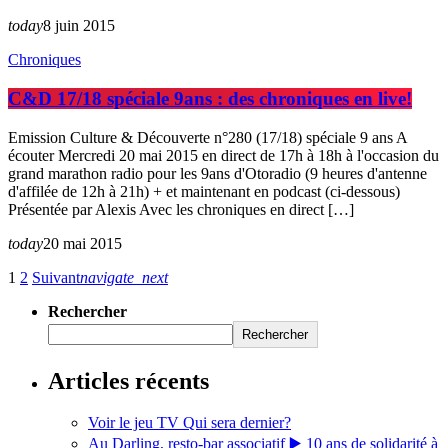
today
8 juin 2015
Chroniques
C&D 17/18 spéciale 9ans : des chroniques en live!
Emission Culture & Découverte n°280 (17/18) spéciale 9 ans A
écouter Mercredi 20 mai 2015 en direct de 17h à 18h à l'occasion du
grand marathon radio pour les 9ans d'Otoradio (9 heures d'antenne
d'affilée de 12h à 21h) + et maintenant en podcast (ci-dessous)
Présentée par Alexis Avec les chroniques en direct […]
today
20 mai 2015
1
2
Suivant
navigate_next
Rechercher
Rechercher
Articles récents
Voir le jeu TV Qui sera dernier?
Au Darling, resto-bar associatif ▶️ 10 ans de solidarité à