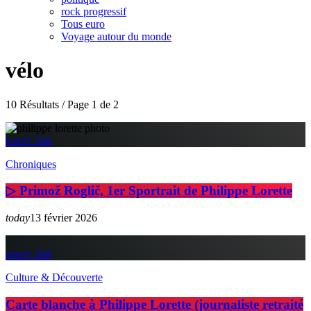
rock progressif
Tous euro
Voyage autour du monde
vélo
10 Résultats / Page 1 de 2
insert_link
Chroniques
▷ Primož Roglič, 1er Sportrait de Philippe Lorette
today
13 février 2026
insert_link
Culture & Découverte
Carte blanche à Philippe Lorette (journaliste retraité