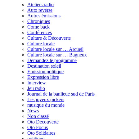
Ateliers radio
Auto reverse
Autres émissions
Chroniques
Come back
Conférences
Culture & Découverte
Culture locale
Culture locale sur … Arcueil
Culture locale sur … Bagneux
Demandez le programme
Destination soleil
Emission politique
Expression libre
Interview
Jeu radio
Journal de la banlieue sud de Paris
Les joyeux pickers
musique du monde
News
Non classé
Oto Découverte
Oto Focus
Oto Solidaires
politique