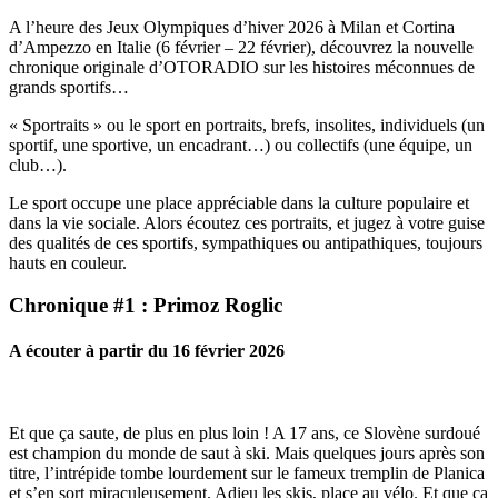
A l’heure des Jeux Olympiques d’hiver 2026 à Milan et Cortina
d’Ampezzo en Italie (6 février – 22 février), découvrez la nouvelle
chronique originale d’OTORADIO sur les histoires méconnues de
grands sportifs…
« Sportraits » ou le sport en portraits, brefs, insolites, individuels (un
sportif, une sportive, un encadrant…) ou collectifs (une équipe, un
club…).
Le sport occupe une place appréciable dans la culture populaire et
dans la vie sociale. Alors écoutez ces portraits, et jugez à votre guise
des qualités de ces sportifs, sympathiques ou antipathiques, toujours
hauts en couleur.
Chronique #1 : Primoz Roglic
A écouter à partir du 16 février 2026
Et que ça saute, de plus en plus loin ! A 17 ans, ce Slovène surdoué
est champion du monde de saut à ski. Mais quelques jours après son
titre, l’intrépide tombe lourdement sur le fameux tremplin de Planica
et s’en sort miraculeusement. Adieu les skis, place au vélo. Et que ça