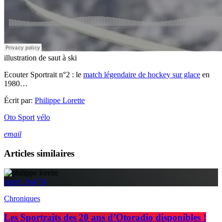
illustration de saut à ski
Ecouter Sportrait n°2 : le
match légendaire de hockey sur glace
en
1980…
Écrit par:
Philippe Lorette
Oto Sport
vélo
email
Articles similaires
insert_link
74
Chroniques
Les Sportraits des 20 ans d’Otoradio disponibles !