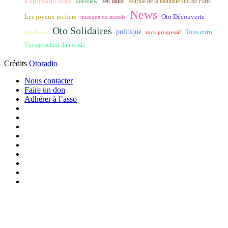
Expression libre
Journal de la banlieue sud de Paris
Interview
Jeu radio
News
Les joyeux pickers
Oto Découverte
musique du monde
Oto Solidaires
politique
Tous euro
Oto Focus
rock progressif
Voyage autour du monde
Crédits
Otoradio
Nous contacter
Faire un don
Adhérer à l’asso