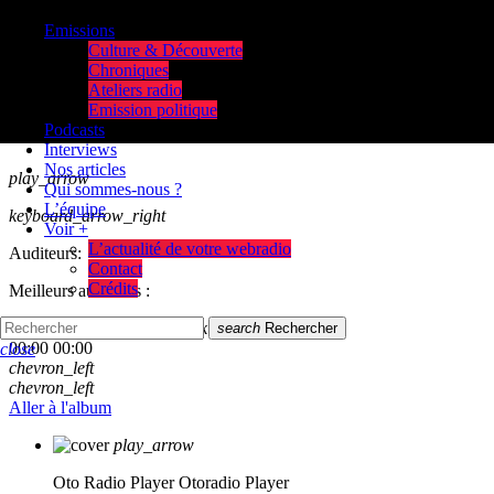
Emissions
Culture & Découverte
Chroniques
Ateliers radio
Emission politique
Podcasts
Interviews
Nos articles
play_arrow
Qui sommes-nous ?
L’équipe
keyboard_arrow_right
Voir +
L’actualité de votre webradio
Auditeurs:
Contact
Crédits
Meilleurs auditeurs :
skip_previous
play_arrow
skip_next
search
Rechercher
00:00
00:00
close
chevron_left
chevron_left
Aller à l'album
play_arrow
Oto Radio Player
Otoradio Player