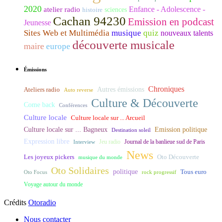
2020
Enfance - Adolescence -
atelier radio
histoire
sciences
Cachan 94230
Emission en podcast
Jeunesse
Sites Web et Multimédia
musique
quiz
nouveaux talents
découverte musicale
maire
europe
Émissions
Chroniques
Ateliers radio
Autres émissions
Auto reverse
Culture & Découverte
Come back
Conférences
Culture locale
Culture locale sur ... Arcueil
Culture locale sur ... Bagneux
Emission politique
Destination soleil
Expression libre
Journal de la banlieue sud de Paris
Interview
Jeu radio
News
Les joyeux pickers
Oto Découverte
musique du monde
Oto Solidaires
politique
Tous euro
Oto Focus
rock progressif
Voyage autour du monde
Crédits
Otoradio
Nous contacter