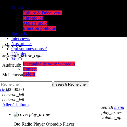
Emissions
Culture & Découverte
Chroniques
Ateliers radio
Emission politique
Podcasts
Interviews
Nos articles
play_arrow
Qui sommes-nous ?
L’équipe
keyboard_arrow_right
Voir +
L’actualité de votre webradio
Auditeurs:
Contact
Crédits
Meilleurs auditeurs :
skip_previous
play_arrow
skip_next
search
Rechercher
00:00
00:00
close
chevron_left
chevron_left
Aller à l'album
search
menu
play_arrow
play_arrow
volume_up
Oto Radio Player
Otoradio Player