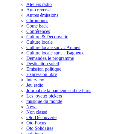
Ateliers radio
Auto reverse
Autres émissions
Chroniques
Come back
Conférences
Culture & Découverte
Culture locale
Culture locale sur … Arcueil
Culture locale sur … Bagneux
Demandez le programme
Destination soleil
Emission politique
Expression libre
Interview
Jeu radio
Journal de la banlieue sud de Paris
Les joyeux pickers
musique du monde
News
Non classé
Oto Découverte
Oto Focus
Oto Solidaires
politique