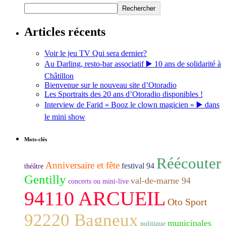
Rechercher
Articles récents
Voir le jeu TV Qui sera dernier?
Au Darling, resto-bar associatif ▶️ 10 ans de solidarité à
Châtillon
Bienvenue sur le nouveau site d’Otoradio
Les Sportraits des 20 ans d’Otoradio disponibles !
Interview de Farid « Booz le clown magicien » ▶️ dans
le mini show
Mots-clés
Réécouter
Anniversaire et fête
festival 94
théâtre
Gentilly
val-de-marne 94
concerts ou mini-live
94110 ARCUEIL
Oto Sport
92220 Bagneux
municipales
politique