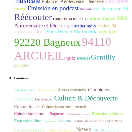
musicale
Oto Sport
Enfance - Adolescence - Jeunesse
Emission en podcast
maire
val-de-marne 94
histoire
Réécouter
municipales 2020
concerts ou mini-live
Anniversaire et fête
europe
festival 94
atelier radio
Sites Web et Multimédia
musique
nouveaux talents
94110
92220 Bagneux
ARCUEIL
Gentilly
quiz
sciences
politique
Émissions
Chroniques
Ateliers radio
Autres émissions
Auto reverse
Culture & Découverte
Come back
Conférences
Culture locale
Culture locale sur ... Arcueil
Culture locale sur ... Bagneux
Emission politique
Destination soleil
Expression libre
Journal de la banlieue sud de Paris
Interview
Jeu radio
News
Les joyeux pickers
Oto Découverte
musique du monde