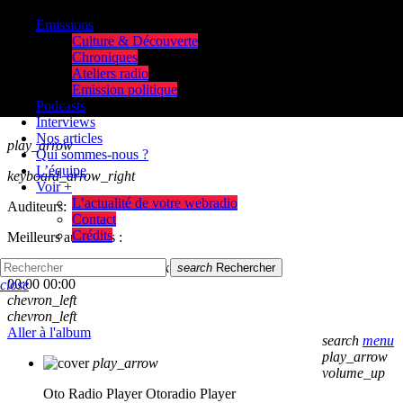
Emissions
Culture & Découverte
Chroniques
Ateliers radio
Emission politique
Podcasts
Interviews
Nos articles
play_arrow
Qui sommes-nous ?
L’équipe
keyboard_arrow_right
Voir +
L’actualité de votre webradio
Auditeurs:
Contact
Crédits
Meilleurs auditeurs :
skip_previous
play_arrow
skip_next
search
Rechercher
00:00
00:00
close
chevron_left
chevron_left
Aller à l'album
search
menu
play_arrow
play_arrow
volume_up
Oto Radio Player
Otoradio Player