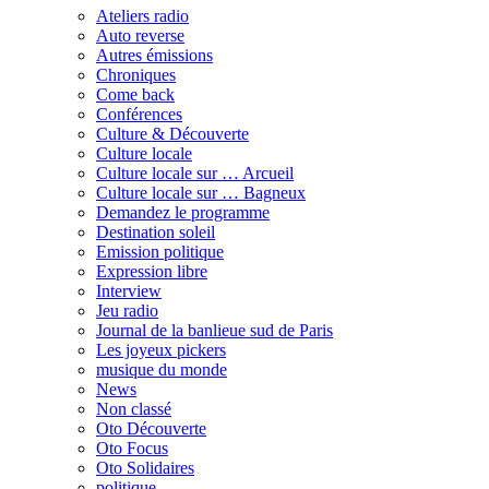
Ateliers radio
Auto reverse
Autres émissions
Chroniques
Come back
Conférences
Culture & Découverte
Culture locale
Culture locale sur … Arcueil
Culture locale sur … Bagneux
Demandez le programme
Destination soleil
Emission politique
Expression libre
Interview
Jeu radio
Journal de la banlieue sud de Paris
Les joyeux pickers
musique du monde
News
Non classé
Oto Découverte
Oto Focus
Oto Solidaires
politique