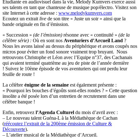
Etudiante en audiovisuel dans la vie, Melody Kumvers exerce aussi
ses talents en tant que chanteuse de musique pop/électro. Visitez son
site Internet à cette adresse :
www.melodykumvers.com
Ecoutez un extrait
live
de son titre « Juste un soir » ainsi que la
bande originale en fin d’émission.
« Succession »
(de l’émission)
résonne avec « continuïté »
(de la
célèbre série) :
Où en sont nos
Aventuriers d’Arcueil Land
?
Nous les avons laissé au dessus du périphérique et avons coupés nos
micros pour éviter un fond sonore vraiment trop bruyant. Nous
retrouvons Christophe et Léon avec l’Equipe n°37, des Cachanais
qui avaient terminé quatrième au jeu de piste de l’année dernière
! Suivez le 10ème épisode de vos aventuriers qui ont perdu leur
feuille de route !
La célèbre
énigme de la semaine
est également présente :
« Pourquoi les bouches d’égoûts sont-elles rondes ? » Cette question
insolite a été posée lors d’un entretien de recrutement dans une
célèbre banque !
Enfin, retrouvez
l’Agenda Culturel
du mois d’avril avec :
– Le nouveau talent Guéna-L à la Médiathèque de Cachan
(
réécoutez l’extrait de la 200ème émission de Culture &
Découverte
).
– L’atelier musical de la Médiathèque d’Arcueil.