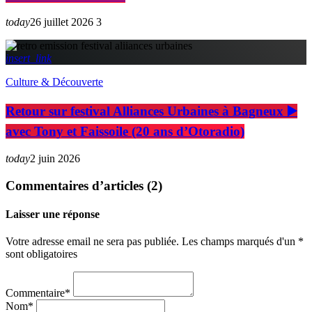
today
26 juillet 2026
3
insert_link
Culture & Découverte
Retour sur festival Alliances Urbaines à Bagneux ▶️
avec Tony et Faissoile (20 ans d’Otoradio)
today
2 juin 2026
Commentaires d’articles (2)
Laisser une réponse
Votre adresse email ne sera pas publiée. Les champs marqués d'un *
sont obligatoires
Commentaire*
Nom*