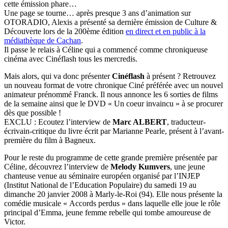
cette émission phare…
Une page se tourne… après presque 3 ans d’animation sur
OTORADIO, Alexis a présenté sa dernière émission de Culture &
Découverte lors de la 200ème édition
en direct et en public à la
médiathèque de Cachan
.
Il passe le relais à Céline qui a commencé comme chroniqueuse
cinéma avec Cinéflash tous les mercredis.
Mais alors, qui va donc présenter
Cinéflash
à présent ? Retrouvez
un nouveau format de votre chronique Ciné préférée avec un nouvel
animateur prénommé Franck. Il nous annonce les 6 sorties de films
de la semaine ainsi que le DVD « Un coeur invaincu » à se procurer
dès que possible !
EXCLU : Ecoutez l’interview de
Marc ALBERT
, traducteur-
écrivain-critique du livre écrit par Marianne Pearle, présent à l’avant-
première du film à Bagneux.
Pour le reste du programme de cette grande première présentée par
Céline, découvrez l’interview de
Melody Kumvers
, une jeune
chanteuse venue au séminaire européen organisé par l’INJEP
(Institut National de l’Education Populaire) du samedi 19 au
dimanche 20 janvier 2008 à Marly-le-Roi (94). Elle nous présente la
comédie musicale « Accords perdus » dans laquelle elle joue le rôle
principal d’Emma, jeune femme rebelle qui tombe amoureuse de
Victor.