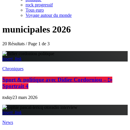
rock progressif
Tous euro
Voyage autour du monde
municipales 2026
20 Résultats / Page 1 de 3
insert_link
Chroniques
Sport & politique avec Didier Cordorniou – ▷
Sportrait 4
today
23 mars 2026
insert_link
News