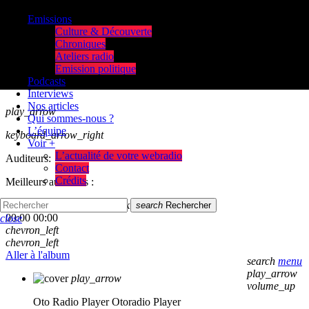
Emissions
Culture & Découverte
Chroniques
Ateliers radio
Emission politique
Podcasts
Interviews
Nos articles
play_arrow
Qui sommes-nous ?
L’équipe
keyboard_arrow_right
Voir +
L’actualité de votre webradio
Auditeurs:
Contact
Crédits
Meilleurs auditeurs :
skip_previous
play_arrow
skip_next
search
Rechercher
00:00
00:00
close
chevron_left
chevron_left
Aller à l'album
search
menu
play_arrow
play_arrow
volume_up
Oto Radio Player
Otoradio Player