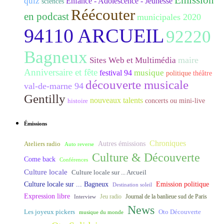
Emission
quiz
Enfance - Adolescence - Jeunesse
sciences
Réécouter
en podcast
municipales 2020
94110 ARCUEIL
92220
Bagneux
maire
Sites Web et Multimédia
Anniversaire et fête
musique
festival 94
politique
théâtre
découverte musicale
val-de-marne 94
Gentilly
nouveaux talents
histoire
concerts ou mini-live
Émissions
Chroniques
Ateliers radio
Autres émissions
Auto reverse
Culture & Découverte
Come back
Conférences
Culture locale
Culture locale sur ... Arcueil
Culture locale sur ... Bagneux
Emission politique
Destination soleil
Expression libre
Journal de la banlieue sud de Paris
Interview
Jeu radio
News
Les joyeux pickers
Oto Découverte
musique du monde