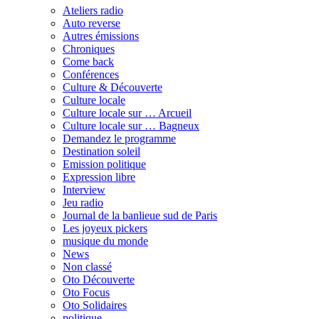
Ateliers radio
Auto reverse
Autres émissions
Chroniques
Come back
Conférences
Culture & Découverte
Culture locale
Culture locale sur … Arcueil
Culture locale sur … Bagneux
Demandez le programme
Destination soleil
Emission politique
Expression libre
Interview
Jeu radio
Journal de la banlieue sud de Paris
Les joyeux pickers
musique du monde
News
Non classé
Oto Découverte
Oto Focus
Oto Solidaires
politique