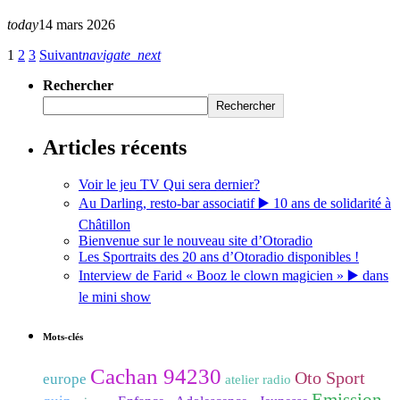
today
14 mars 2026
1
2
3
Suivant
navigate_next
Rechercher
Rechercher
Articles récents
Voir le jeu TV Qui sera dernier?
Au Darling, resto-bar associatif ▶️ 10 ans de solidarité à
Châtillon
Bienvenue sur le nouveau site d’Otoradio
Les Sportraits des 20 ans d’Otoradio disponibles !
Interview de Farid « Booz le clown magicien » ▶️ dans
le mini show
Mots-clés
Cachan 94230
Oto Sport
europe
atelier radio