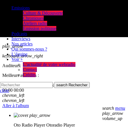
Emissions
Culture & Découverte
Chroniques
Ateliers radio
Emission politique
Podcasts
Interviews
Nos articles
play_arrow
Qui sommes-nous ?
L’équipe
keyboard_arrow_right
Voir +
L’actualité de votre webradio
Auditeurs:
Contact
Crédits
Meilleurs auditeurs :
skip_previous
play_arrow
skip_next
search
Rechercher
00:00
00:00
close
chevron_left
chevron_left
Aller à l'album
search
menu
play_arrow
play_arrow
volume_up
Oto Radio Player
Otoradio Player