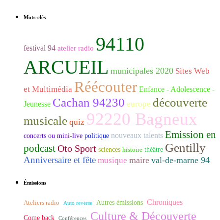
Mots-clés
94110
festival 94
atelier radio
ARCUEIL
municipales 2020
Sites Web
Réécouter
et Multimédia
Enfance - Adolescence -
Cachan 94230
découverte
europe
Jeunesse
92220 Bagneux
musicale
quiz
Emission en
nouveaux talents
concerts ou mini-live
politique
Gentilly
podcast
Oto Sport
sciences
histoire
théâtre
Anniversaire et fête
maire
val-de-marne 94
musique
Émissions
Chroniques
Ateliers radio
Autres émissions
Auto reverse
Culture & Découverte
Come back
Conférences