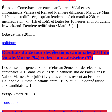
Émission Come-back présentée par Laurent Vidal et ses
chroniqueurs Vanessa et Renaud Première diffusion : Mardi 29 Mars
à 19h, puis rediffusée jusqu’au lendemain (soit mardi à 23h, et
mercredi à 3h, 7h, 11h et 15h), et toutes les 10 heures environ durant
le week-end. Dernière rediffusion : Mardi 5 […]
today
29 mars 2011
1
politique
Résultats du 2e tour des élections cantonales 2011 du
Val-de-Marne (94) et des Hauts-de-Seine (92)
Les conseillers généraux tous réélus au 2ème tour des élections
cantonales 2011 dans les villes de la banlieue sud de Paris Dans le
Val-de-Marne : Villejuif et Ivry : les cantons restent au Front de
Gauche : A l'Ouest, la bataille entre EELV et PCF a donné raison
aux candidats […]
today
28 mars 2011
3
Tous euro