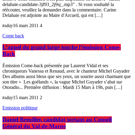
delahaie-candidate-3jf93_2j9sj_.mp3" . Si vous souhaité la
réécouter, veuillez la demander dans la commentaire. Carine
Delahaie est adjointe au Maire d'Arcueil, qui est […]
today
16 mars 2011
4
Come back
L’appel du grand large touche l’émission Come-
Back
Émission Come-back présentée par Laurent Vidal et ses
chroniqueurs Vanessa et Renaud, avec le chanteur Michel Guyader
Des albums aussi bleus que ses yeux, un sourire aussi charmant que
son titre « Les goélands », la vague Michel Guyader s’abat sur
Otoradio... Première diffusion : Mardi 15 Mars à 19h, puis […]
today
15 mars 2011
2
Emission politique
Daniel Breuiller, candidat sortant au Conseil
Général du Val-de-Marne