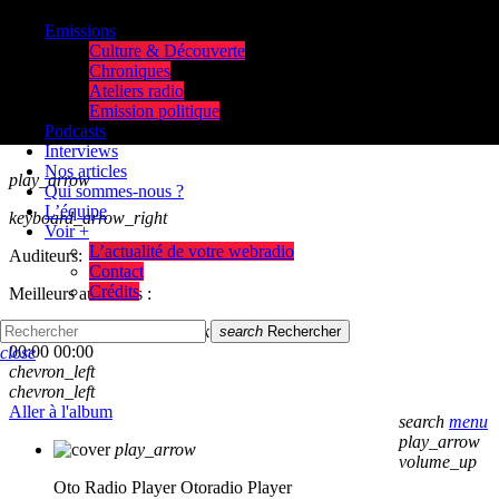
Emissions
Culture & Découverte
Chroniques
Ateliers radio
Emission politique
Podcasts
Interviews
Nos articles
play_arrow
Qui sommes-nous ?
L’équipe
keyboard_arrow_right
Voir +
L’actualité de votre webradio
Auditeurs:
Contact
Crédits
Meilleurs auditeurs :
skip_previous
play_arrow
skip_next
search
Rechercher
00:00
00:00
close
chevron_left
chevron_left
Aller à l'album
search
menu
play_arrow
play_arrow
volume_up
Oto Radio Player
Otoradio Player