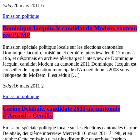
today
20 mars 2011
6
Emission politique
Dominique Jacquin, le candidat du Modem, soutenu
par l’UMP
Émission spéciale politique locale sur les élections cantonales
Dominique Jacquin, troisième et dernière interview Jeudi 17 mars à
19h, et désormais en archive téléchargez l'interview de Dominique
Jacquin, candidat Modem au cantonale 2011 Dominique Jacquin est
conseiller de l'opposition municipale d'Arcueil depuis 2008 sous
l'étiquette du MoDem. Il est séduit […]
today
16 mars 2011
2
Emission politique
Carine Delahaie, candidate 2011 au cantonale
d’Arcueil – Gentilly
Émission spéciale politique locale sur les élections cantonales Carine
Delahaie, deuxième interview Mercredi 16 mars 2011 à 19h, et en
archive Cette émission n'est plus disponible en archive "carine-