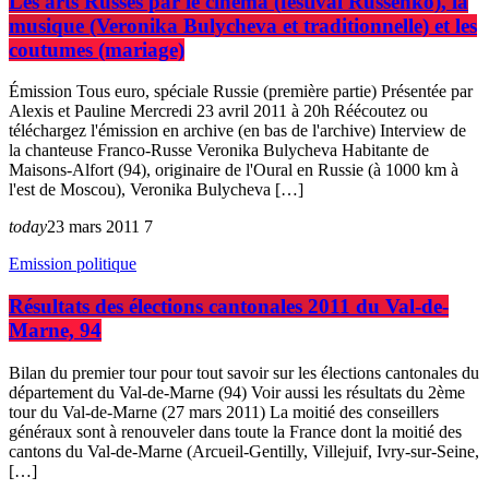
Les arts Russes par le cinéma (festival Russenko), la
musique (Veronika Bulycheva et traditionnelle) et les
coutumes (mariage)
Émission Tous euro, spéciale Russie (première partie) Présentée par
Alexis et Pauline Mercredi 23 avril 2011 à 20h Réécoutez ou
téléchargez l'émission en archive (en bas de l'archive) Interview de
la chanteuse Franco-Russe Veronika Bulycheva Habitante de
Maisons-Alfort (94), originaire de l'Oural en Russie (à 1000 km à
l'est de Moscou), Veronika Bulycheva […]
today
23 mars 2011
7
Emission politique
Résultats des élections cantonales 2011 du Val-de-
Marne, 94
Bilan du premier tour pour tout savoir sur les élections cantonales du
département du Val-de-Marne (94) Voir aussi les résultats du 2ème
tour du Val-de-Marne (27 mars 2011) La moitié des conseillers
généraux sont à renouveler dans toute la France dont la moitié des
cantons du Val-de-Marne (Arcueil-Gentilly, Villejuif, Ivry-sur-Seine,
[…]