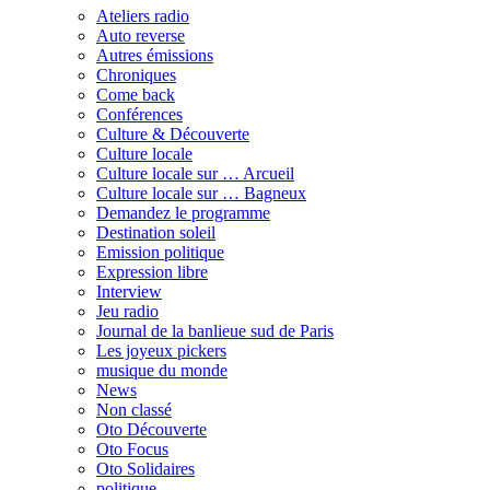
Ateliers radio
Auto reverse
Autres émissions
Chroniques
Come back
Conférences
Culture & Découverte
Culture locale
Culture locale sur … Arcueil
Culture locale sur … Bagneux
Demandez le programme
Destination soleil
Emission politique
Expression libre
Interview
Jeu radio
Journal de la banlieue sud de Paris
Les joyeux pickers
musique du monde
News
Non classé
Oto Découverte
Oto Focus
Oto Solidaires
politique