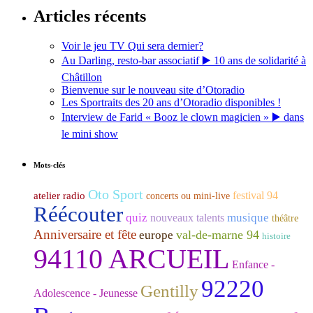
Articles récents
Voir le jeu TV Qui sera dernier?
Au Darling, resto-bar associatif ▶️ 10 ans de solidarité à
Châtillon
Bienvenue sur le nouveau site d’Otoradio
Les Sportraits des 20 ans d’Otoradio disponibles !
Interview de Farid « Booz le clown magicien » ▶️ dans
le mini show
Mots-clés
Oto Sport
festival 94
atelier radio
concerts ou mini-live
Réécouter
quiz
musique
nouveaux talents
théâtre
Anniversaire et fête
val-de-marne 94
europe
histoire
94110 ARCUEIL
Enfance -
92220
Gentilly
Adolescence - Jeunesse