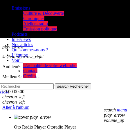
Emissions
Culture & Découverte
Chroniques
Ateliers radio
Emission politique
Podcasts
Interviews
Nos articles
play_arrow
Qui sommes-nous ?
L’équipe
keyboard_arrow_right
Voir +
L’actualité de votre webradio
Auditeurs:
Contact
Crédits
Meilleurs auditeurs :
skip_previous
play_arrow
skip_next
search
Rechercher
00:00
00:00
close
chevron_left
chevron_left
Aller à l'album
search
menu
play_arrow
play_arrow
volume_up
Oto Radio Player
Otoradio Player