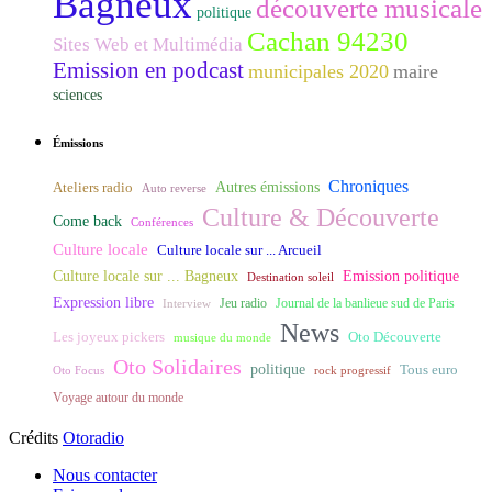
Bagneux
découverte musicale
politique
Cachan 94230
Sites Web et Multimédia
Emission en podcast
municipales 2020
maire
sciences
Émissions
Chroniques
Ateliers radio
Autres émissions
Auto reverse
Culture & Découverte
Come back
Conférences
Culture locale
Culture locale sur ... Arcueil
Culture locale sur ... Bagneux
Emission politique
Destination soleil
Expression libre
Journal de la banlieue sud de Paris
Interview
Jeu radio
News
Les joyeux pickers
Oto Découverte
musique du monde
Oto Solidaires
politique
Tous euro
Oto Focus
rock progressif
Voyage autour du monde
Crédits
Otoradio
Nous contacter