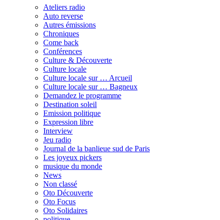
Ateliers radio
Auto reverse
Autres émissions
Chroniques
Come back
Conférences
Culture & Découverte
Culture locale
Culture locale sur … Arcueil
Culture locale sur … Bagneux
Demandez le programme
Destination soleil
Emission politique
Expression libre
Interview
Jeu radio
Journal de la banlieue sud de Paris
Les joyeux pickers
musique du monde
News
Non classé
Oto Découverte
Oto Focus
Oto Solidaires
politique