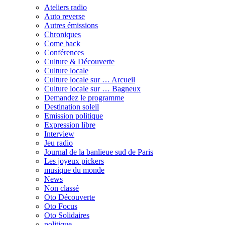
Ateliers radio
Auto reverse
Autres émissions
Chroniques
Come back
Conférences
Culture & Découverte
Culture locale
Culture locale sur … Arcueil
Culture locale sur … Bagneux
Demandez le programme
Destination soleil
Emission politique
Expression libre
Interview
Jeu radio
Journal de la banlieue sud de Paris
Les joyeux pickers
musique du monde
News
Non classé
Oto Découverte
Oto Focus
Oto Solidaires
politique