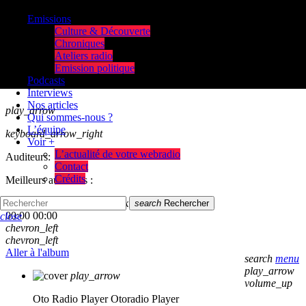
Emissions
Culture & Découverte
Chroniques
Ateliers radio
Emission politique
Podcasts
Interviews
Nos articles
play_arrow
Qui sommes-nous ?
L’équipe
keyboard_arrow_right
Voir +
L’actualité de votre webradio
Auditeurs:
Contact
Crédits
Meilleurs auditeurs :
skip_previous
play_arrow
skip_next
search
Rechercher
00:00
00:00
close
chevron_left
chevron_left
Aller à l'album
search
menu
play_arrow
play_arrow
volume_up
Oto Radio Player
Otoradio Player