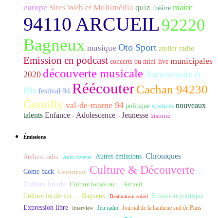
maire
europe
Sites Web et Multimédia
quiz
théâtre
94110 ARCUEIL
92220
Bagneux
Oto Sport
musique
atelier radio
Emission en podcast
municipales
concerts ou mini-live
découverte musicale
Anniversaire et
2020
Réécouter
Cachan 94230
fête
festival 94
Gentilly
val-de-marne 94
nouveaux
politique
sciences
talents
Enfance - Adolescence - Jeunesse
histoire
Émissions
Chroniques
Ateliers radio
Autres émissions
Auto reverse
Culture & Découverte
Come back
Conférences
Culture locale
Culture locale sur ... Arcueil
Culture locale sur ... Bagneux
Emission politique
Destination soleil
Expression libre
Journal de la banlieue sud de Paris
Interview
Jeu radio