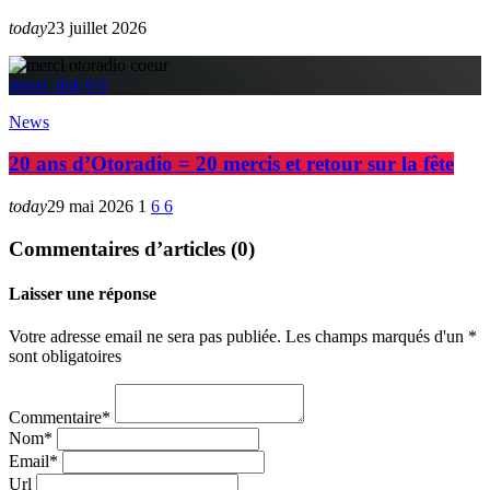
today
23 juillet 2026
insert_link
6
6
News
20 ans d’Otoradio = 20 mercis et retour sur la fête
today
29 mai 2026
1
6
6
Commentaires d’articles (0)
Laisser une réponse
Votre adresse email ne sera pas publiée. Les champs marqués d'un *
sont obligatoires
Commentaire*
Nom*
Email*
Url