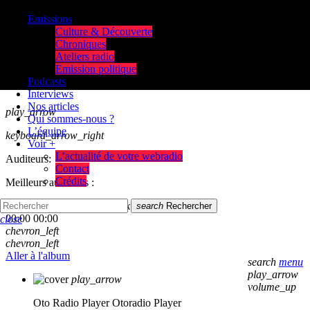
Emissions
Culture & Découverte
Chroniques
Ateliers radio
Emission politique
Podcasts
Interviews
Nos articles
play_arrow
Qui sommes-nous ?
L’équipe
keyboard_arrow_right
Voir +
L’actualité de votre webradio
Auditeurs:
Contact
Crédits
Meilleurs auditeurs :
skip_previous
play_arrow
skip_next
search
Rechercher
00:00
00:00
close
chevron_left
chevron_left
Aller à l'album
search
menu
play_arrow
play_arrow
volume_up
Oto Radio Player
Otoradio Player