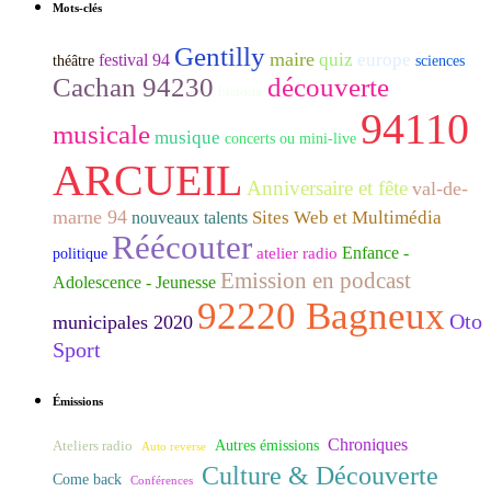
Mots-clés
Gentilly
maire
quiz
europe
festival 94
théâtre
sciences
Cachan 94230
découverte
histoire
94110
musicale
musique
concerts ou mini-live
ARCUEIL
Anniversaire et fête
val-de-
marne 94
Sites Web et Multimédia
nouveaux talents
Réécouter
Enfance -
atelier radio
politique
Emission en podcast
Adolescence - Jeunesse
92220 Bagneux
Oto
municipales 2020
Sport
Émissions
Chroniques
Ateliers radio
Autres émissions
Auto reverse
Culture & Découverte
Come back
Conférences