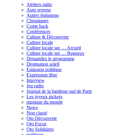
Ateliers radio
Auto reverse
Autres émissions
Chroniques
Come back
Conférences
Culture & Découverte
Culture locale
Culture locale sur … Arcueil
Culture locale sur … Bagneux
Demandez le programme
Destination soleil
Emission politique
Expression libre
Interview
Jeu radio
Journal de la banlieue sud de Paris
Les joyeux pickers
musique du monde
News
Non classé
Oto Découverte
Oto Focus
Oto Solidaires
politique