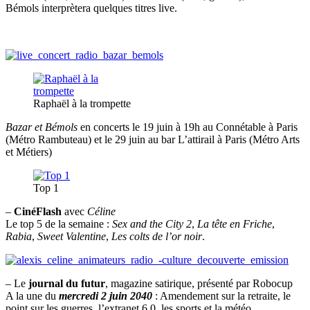
Bémols interprètera quelques titres live.
Raphaël à la trompette
Bazar et Bémols
en concerts le 19 juin à 19h au Connétable à Paris
(Métro Rambuteau) et le 29 juin au bar L’attirail à Paris (Métro Arts
et Métiers)
Top 1
–
CinéFlash
avec
Céline
Le top 5 de la semaine :
Sex and the City 2
,
La tête en Friche
,
Rabia
,
Sweet Valentine
,
Les colts de l’or noir
.
– Le
journal du futur
, magazine satirique, présenté par Robocup
A la une du
mercredi 2 juin 2040
: Amendement sur la retraite, le
point sur les guerres, l’extranet 6.0, les sports et la météo