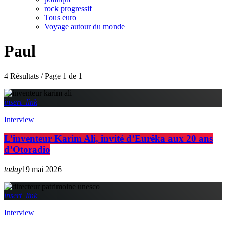
rock progressif
Tous euro
Voyage autour du monde
Paul
4 Résultats / Page 1 de 1
insert_link
Interview
L’inventeur Karim Ali, invité d’Eurêka aux 20 ans
d’Otoradio
today
19 mai 2026
insert_link
Interview