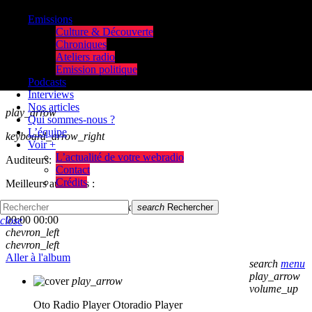
Emissions
Culture & Découverte
Chroniques
Ateliers radio
Emission politique
Podcasts
Interviews
Nos articles
play_arrow
Qui sommes-nous ?
L’équipe
keyboard_arrow_right
Voir +
L’actualité de votre webradio
Auditeurs:
Contact
Crédits
Meilleurs auditeurs :
skip_previous
play_arrow
skip_next
search
Rechercher
00:00
00:00
close
chevron_left
chevron_left
Aller à l'album
search
menu
play_arrow
play_arrow
volume_up
Oto Radio Player
Otoradio Player