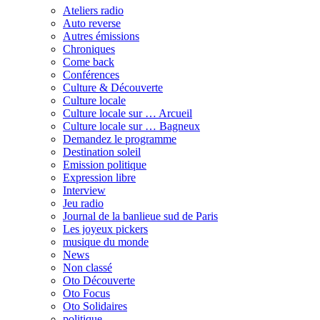
Ateliers radio
Auto reverse
Autres émissions
Chroniques
Come back
Conférences
Culture & Découverte
Culture locale
Culture locale sur … Arcueil
Culture locale sur … Bagneux
Demandez le programme
Destination soleil
Emission politique
Expression libre
Interview
Jeu radio
Journal de la banlieue sud de Paris
Les joyeux pickers
musique du monde
News
Non classé
Oto Découverte
Oto Focus
Oto Solidaires
politique