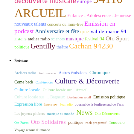
découverte musicale
europe
ARCUEIL
Enfance - Adolescence - Jeunesse
Emission en
nouveaux talents
concerts ou mini-live
podcast
Anniversaire et fête
val-de-marne 94
quiz
Oto Sport
musique
festival 94
atelier radio
histoire
sciences
Gentilly
Cachan 94230
politique
théâtre
Émissions
Chroniques
Ateliers radio
Autres émissions
Auto reverse
Culture & Découverte
Come back
Conférences
Culture locale
Culture locale sur ... Arcueil
Culture locale sur ... Bagneux
Emission politique
Destination soleil
Expression libre
Journal de la banlieue sud de Paris
Interview
Jeu radio
News
Les joyeux pickers
Oto Découverte
musique du monde
Oto Solidaires
politique
Tous euro
Oto Focus
rock progressif
Voyage autour du monde