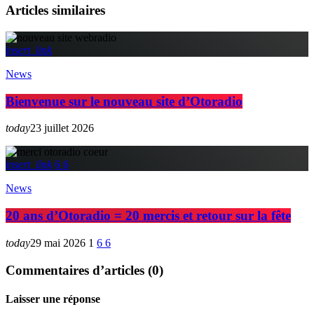
Articles similaires
insert_link
News
Bienvenue sur le nouveau site d’Otoradio
today
23 juillet 2026
insert_link
6
6
News
20 ans d’Otoradio = 20 mercis et retour sur la fête
today
29 mai 2026
1
6
6
Commentaires d’articles (0)
Laisser une réponse