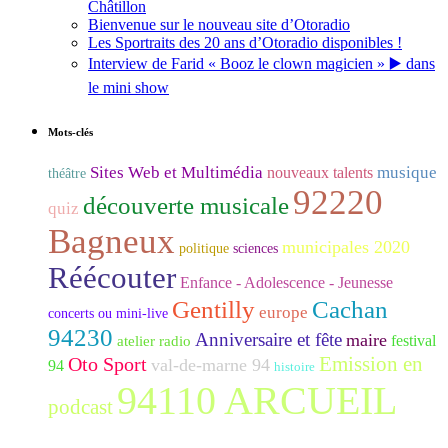
Châtillon
Bienvenue sur le nouveau site d’Otoradio
Les Sportraits des 20 ans d’Otoradio disponibles !
Interview de Farid « Booz le clown magicien » ▶️ dans
le mini show
Mots-clés
Sites Web et Multimédia
musique
nouveaux talents
théâtre
92220
découverte musicale
quiz
Bagneux
municipales 2020
politique
sciences
Réécouter
Enfance - Adolescence - Jeunesse
Gentilly
Cachan
europe
concerts ou mini-live
94230
Anniversaire et fête
maire
festival
atelier radio
Emission en
Oto Sport
val-de-marne 94
94
histoire
94110 ARCUEIL
podcast