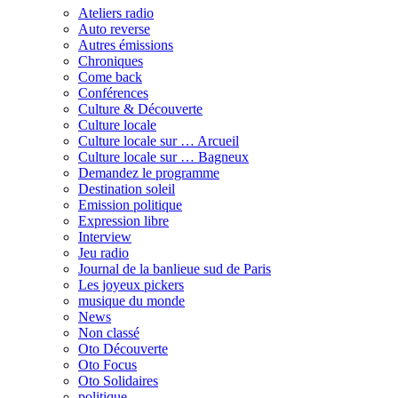
Ateliers radio
Auto reverse
Autres émissions
Chroniques
Come back
Conférences
Culture & Découverte
Culture locale
Culture locale sur … Arcueil
Culture locale sur … Bagneux
Demandez le programme
Destination soleil
Emission politique
Expression libre
Interview
Jeu radio
Journal de la banlieue sud de Paris
Les joyeux pickers
musique du monde
News
Non classé
Oto Découverte
Oto Focus
Oto Solidaires
politique