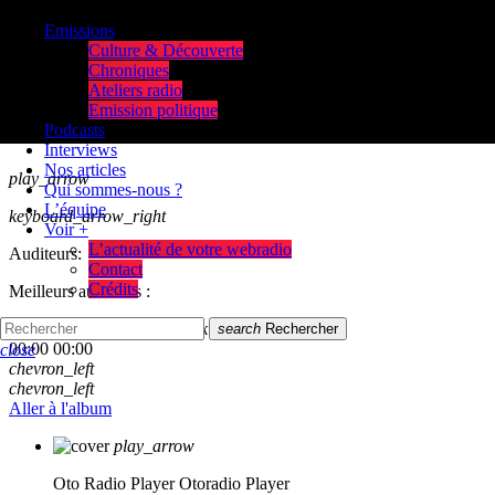
Emissions
Culture & Découverte
Chroniques
Ateliers radio
Emission politique
Podcasts
Interviews
Nos articles
play_arrow
Qui sommes-nous ?
L’équipe
keyboard_arrow_right
Voir +
L’actualité de votre webradio
Auditeurs:
Contact
Crédits
Meilleurs auditeurs :
skip_previous
play_arrow
skip_next
search
Rechercher
00:00
00:00
close
chevron_left
chevron_left
Aller à l'album
play_arrow
Oto Radio Player
Otoradio Player