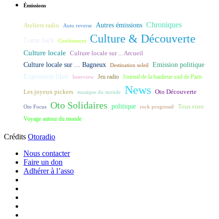
Émissions
Chroniques
Ateliers radio
Autres émissions
Auto reverse
Culture & Découverte
Come back
Conférences
Culture locale
Culture locale sur ... Arcueil
Culture locale sur ... Bagneux
Emission politique
Destination soleil
Expression libre
Journal de la banlieue sud de Paris
Interview
Jeu radio
News
Les joyeux pickers
Oto Découverte
musique du monde
Oto Solidaires
politique
Tous euro
Oto Focus
rock progressif
Voyage autour du monde
Crédits
Otoradio
Nous contacter
Faire un don
Adhérer à l’asso