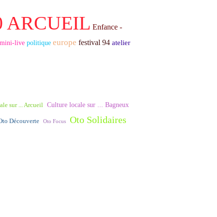
0 ARCUEIL
Enfance -
europe
festival 94
atelier
mini-live
politique
Culture locale sur ... Bagneux
le sur ... Arcueil
Oto Solidaires
Oto Découverte
Oto Focus