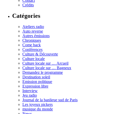
Contact
Crédits
Catégories
Ateliers radio
Auto reverse
Autres émissions
Chroniques
Come back
Conférences
Culture & Découverte
Culture locale
Culture locale sur … Arcueil
Culture locale sur … Bagneux
Demandez le programme
Destination soleil
Emission politique
Expression libre
Interview
Jeu radio
Journal de la banlieue sud de Paris
Les joyeux pickers
musique du monde
News