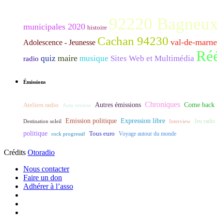
92220 Bagneu
municipales 2020
histoire
Cachan 94230
val-de-marne
Adolescence - Jeunesse
Réé
maire
quiz
musique
Sites Web et Multimédia
radio
Émissions
Chroniques
Ateliers radio
Autres émissions
Come back
Auto reverse
Expression libre
Emission politique
Destination soleil
Interview
Jeu radio
politique
Tous euro
rock progressif
Voyage autour du monde
Crédits
Otoradio
Nous contacter
Faire un don
Adhérer à l’asso