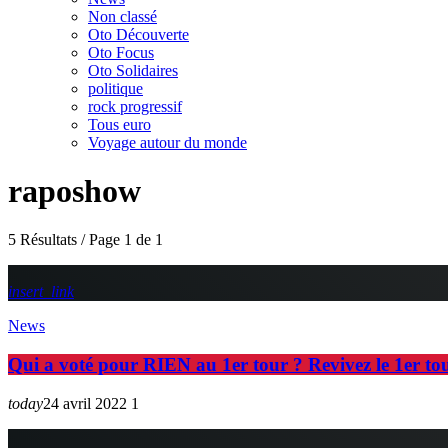
Non classé
Oto Découverte
Oto Focus
Oto Solidaires
politique
rock progressif
Tous euro
Voyage autour du monde
raposhow
5 Résultats / Page 1 de 1
insert_link
News
Qui a voté pour RIEN au 1er tour ? Revivez le 1er tou
today
24 avril 2022
1