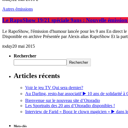
Autres émissions
Le RapoShow 19/21 spéciale 9ans : Nouvelle émissio
Le RapoShow, l'émission d'humour lancée pour les 9 ans En direct le
Disponible en archive Présentée par Alexis alias RapoShow Et la part
today
20 mai 2015
Rechercher
Rechercher
Articles récents
Voir le jeu TV Qui sera dernier?
Au Darling, resto-bar associatif ▶️ 10 ans de solidarité à 
Bienvenue sur le nouveau site d’Otoradio
Les Sportraits des 20 ans d’Otoradio disponibles !
Interview de Farid « Booz le clown magicien » ▶️ dans l
Mots-clés