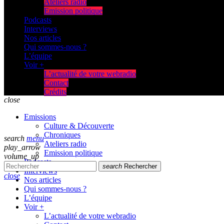
Ateliers radio
Emission politique
Podcasts
Interviews
Nos articles
Qui sommes-nous ?
L’équipe
Voir +
L’actualité de votre webradio
Contact
Crédits
close
Emissions
Culture & Découverte
Chroniques
search
menu
Ateliers radio
play_arrow
Emission politique
volume_up
Podcasts
search
Rechercher
Interviews
close
Nos articles
Qui sommes-nous ?
L’équipe
Voir +
L’actualité de votre webradio