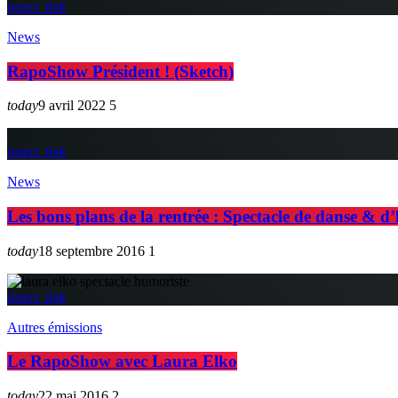
insert_link
News
RapoShow Président ! (Sketch)
today
9 avril 2022
5
insert_link
News
Les bons plans de la rentrée : Spectacle de danse & 
today
18 septembre 2016
1
insert_link
Autres émissions
Le RapoShow avec Laura Elko
today
22 mai 2016
2