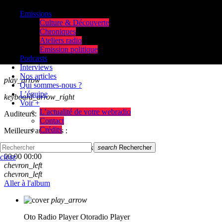
Emissions
Culture & Découverte
Chroniques
Ateliers radio
Emission politique
Podcasts
Interviews
Nos articles
play_arrow
Qui sommes-nous ?
L’équipe
keyboard_arrow_right
Voir +
L’actualité de votre webradio
Auditeurs:
Contact
Crédits
Meilleurs auditeurs :
skip_previous
play_arrow
skip_next
search
Rechercher
00:00
00:00
close
chevron_left
chevron_left
Aller à l'album
play_arrow
Oto Radio Player
Otoradio Player