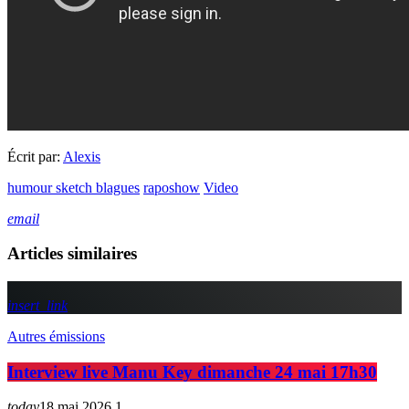
Écrit par:
Alexis
humour sketch blagues
raposhow
Video
email
Articles similaires
insert_link
Autres émissions
Interview live Manu Key dimanche 24 mai 17h30
today
18 mai 2026
1