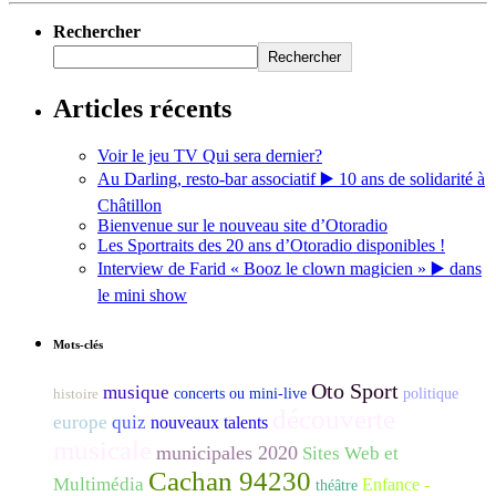
Rechercher
Rechercher
Articles récents
Voir le jeu TV Qui sera dernier?
Au Darling, resto-bar associatif ▶️ 10 ans de solidarité à
Châtillon
Bienvenue sur le nouveau site d’Otoradio
Les Sportraits des 20 ans d’Otoradio disponibles !
Interview de Farid « Booz le clown magicien » ▶️ dans
le mini show
Mots-clés
Oto Sport
musique
histoire
concerts ou mini-live
politique
découverte
europe
quiz
nouveaux talents
musicale
municipales 2020
Sites Web et
Cachan 94230
Multimédia
Enfance -
théâtre