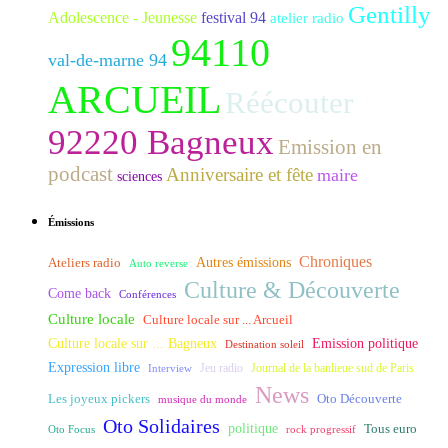
Gentilly
Adolescence - Jeunesse
festival 94
atelier radio
94110
val-de-marne 94
ARCUEIL
Réécouter
92220 Bagneux
Emission en
podcast
Anniversaire et fête
maire
sciences
Émissions
Chroniques
Ateliers radio
Autres émissions
Auto reverse
Culture & Découverte
Come back
Conférences
Culture locale
Culture locale sur ... Arcueil
Culture locale sur ... Bagneux
Emission politique
Destination soleil
Expression libre
Journal de la banlieue sud de Paris
Interview
Jeu radio
News
Les joyeux pickers
Oto Découverte
musique du monde
Oto Solidaires
politique
Tous euro
Oto Focus
rock progressif