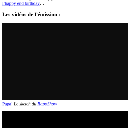
l’happy end birthday
…
Les vidéos de l’émission :
Papa!
Le sketch du
RapoShow