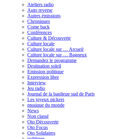
Ateliers radio
Auto reverse
Autres émissions
Chroniques
Come back
Conférences
Culture & Découverte
Culture locale
Culture locale sur … Arcueil
Culture locale sur … Bagneux
Demandez le programme
Destination soleil
Emission politique
Expression libre
Interview
Jeu radio
Journal de la banlieue sud de Paris
Les joyeux pickers
musique du monde
News
Non classé
Oto Découverte
Oto Focus
Oto Solidaires
politique