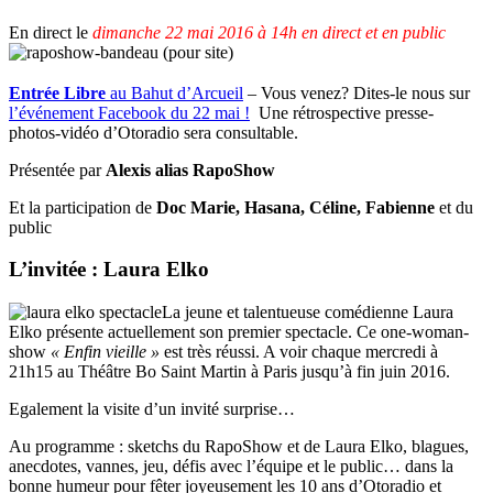
En direct le
dimanche 22 mai 2016 à 14h en direct et en public
Entrée Libre
au Bahut d’Arcueil
– Vous venez? Dites-le nous sur
l’événement Facebook du 22 mai !
Une rétrospective presse-
photos-vidéo d’Otoradio sera consultable.
Présentée par
Alexis alias RapoShow
Et la participation de
Doc Marie, Hasana, Céline, Fabienne
et du
public
L’invitée : Laura Elko
La jeune et talentueuse comédienne Laura
Elko présente actuellement son premier spectacle. Ce one-woman-
show
« Enfin vieille »
est très réussi. A voir chaque mercredi à
21h15 au Théâtre Bo Saint Martin à Paris jusqu’à fin juin 2016.
Egalement la visite d’un invité surprise…
Au programme : sketchs du RapoShow et de Laura Elko, blagues,
anecdotes, vannes, jeu, défis avec l’équipe et le public… dans la
bonne humeur pour fêter joyeusement les 10 ans d’Otoradio et