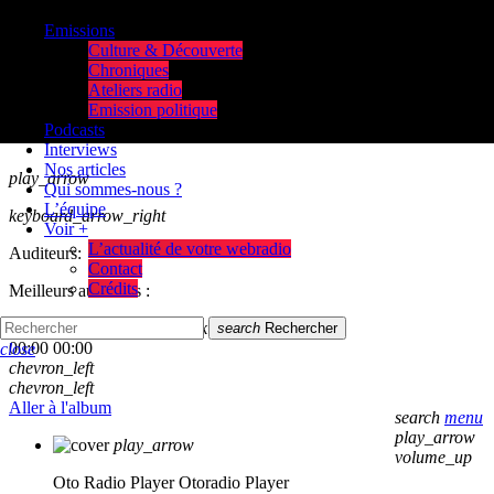
Emissions
Culture & Découverte
Chroniques
Ateliers radio
Emission politique
Podcasts
Interviews
Nos articles
play_arrow
Qui sommes-nous ?
L’équipe
keyboard_arrow_right
Voir +
L’actualité de votre webradio
Auditeurs:
Contact
Crédits
Meilleurs auditeurs :
skip_previous
play_arrow
skip_next
search
Rechercher
00:00
00:00
close
chevron_left
chevron_left
Aller à l'album
search
menu
play_arrow
play_arrow
volume_up
Oto Radio Player
Otoradio Player