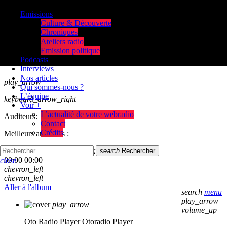
Emissions
Culture & Découverte
Chroniques
Ateliers radio
Emission politique
Podcasts
Interviews
Nos articles
play_arrow
Qui sommes-nous ?
L’équipe
keyboard_arrow_right
Voir +
L’actualité de votre webradio
Auditeurs:
Contact
Crédits
Meilleurs auditeurs :
skip_previous
play_arrow
skip_next
search
Rechercher
00:00
00:00
close
chevron_left
chevron_left
Aller à l'album
search
menu
play_arrow
play_arrow
volume_up
Oto Radio Player
Otoradio Player