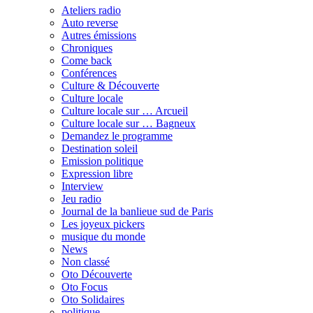
Ateliers radio
Auto reverse
Autres émissions
Chroniques
Come back
Conférences
Culture & Découverte
Culture locale
Culture locale sur … Arcueil
Culture locale sur … Bagneux
Demandez le programme
Destination soleil
Emission politique
Expression libre
Interview
Jeu radio
Journal de la banlieue sud de Paris
Les joyeux pickers
musique du monde
News
Non classé
Oto Découverte
Oto Focus
Oto Solidaires
politique