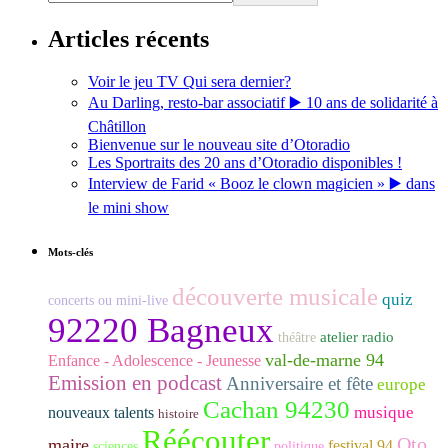
Articles récents
Voir le jeu TV Qui sera dernier?
Au Darling, resto-bar associatif ▶️ 10 ans de solidarité à
Châtillon
Bienvenue sur le nouveau site d’Otoradio
Les Sportraits des 20 ans d’Otoradio disponibles !
Interview de Farid « Booz le clown magicien » ▶️ dans
le mini show
Mots-clés
découverte musicale
quiz
concerts ou mini-live
92220 Bagneux
atelier radio
théâtre
val-de-marne 94
Enfance - Adolescence - Jeunesse
Emission en podcast
Anniversaire et fête
europe
Cachan 94230
musique
nouveaux talents
histoire
Réécouter
Oto
maire
festival 94
sciences
politique