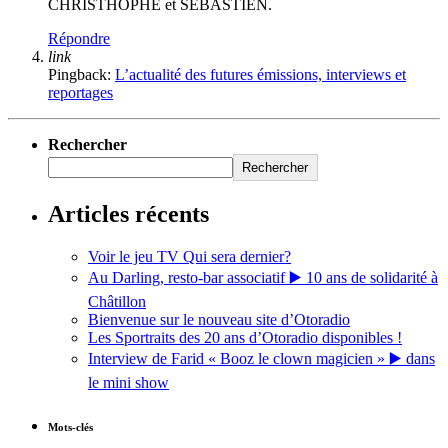
CHRISTHOPHE et SEBASTIEN.
Répondre
link
Pingback:
L’actualité des futures émissions, interviews et
reportages
Rechercher
Rechercher
Articles récents
Voir le jeu TV Qui sera dernier?
Au Darling, resto-bar associatif ▶️ 10 ans de solidarité à
Châtillon
Bienvenue sur le nouveau site d’Otoradio
Les Sportraits des 20 ans d’Otoradio disponibles !
Interview de Farid « Booz le clown magicien » ▶️ dans
le mini show
Mots-clés