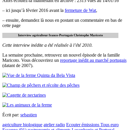
Alors écoutez-là maintenant en archive : 2315 vues au 14/01/16
– ici jusqu’à février 2016 avant la
fermeture de Wat
,
– ensuite, demandez là nous en postant un commentaire en bas de
cette page
Interview agriculteur franco-Portugais Christophe Maricoto
Cette interview inédite a été réalisée à l’été 2010.
La semaine prochaine, retrouvez un nouvel épisode de la famille
Maricoto. Vous découvrirez un
reportage inédit au marché portugais
(datant de 2007).
Écrit par:
sebastien
agriculture biologique
atelier radio
Ecouter émissions Tous euro
Essonne (91)
gastronomie et aliments
Lusophonie et Portugal