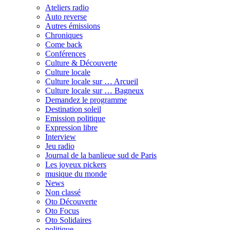
Ateliers radio
Auto reverse
Autres émissions
Chroniques
Come back
Conférences
Culture & Découverte
Culture locale
Culture locale sur … Arcueil
Culture locale sur … Bagneux
Demandez le programme
Destination soleil
Emission politique
Expression libre
Interview
Jeu radio
Journal de la banlieue sud de Paris
Les joyeux pickers
musique du monde
News
Non classé
Oto Découverte
Oto Focus
Oto Solidaires
politique