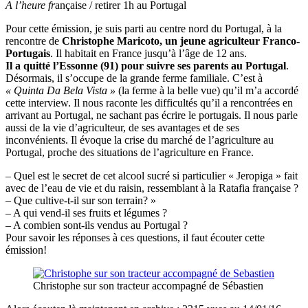
A l’heure fr
ançaise / retirer 1h au Portugal
Pour cette émission, je suis parti au centre nord du Portugal, à la
rencontre de
Christophe Maricoto, un jeune agriculteur Franco-
Portugais
. Il habitait en France jusqu’à l’âge de 12 ans.
Il a quitté l’Essonne (91) pour suivre ses parents au Portugal
.
Désormais, il s’occupe de la grande ferme familiale. C’est à
« Quinta Da Bela Vista »
(la ferme à la belle vue)
qu’il m’a accordé
cette interview. Il nous raconte les difficultés qu’il a rencontrées en
arrivant au Portugal, ne sachant pas écrire le portugais. Il nous parle
aussi de la vie d’agriculteur, de ses avantages et de ses
inconvénients. Il évoque la crise du marché de l’agriculture au
Portugal, proche des situations de l’agriculture en France.
– Quel est le secret de cet alcool sucré si particulier « Jeropiga » fait
avec de l’eau de vie et du raisin, ressemblant à la Ratafia française ?
– Que cultive-t-il sur son terrain? »
– A qui vend-il ses fruits et légumes ?
– A combien sont-ils vendus au Portugal ?
Pour savoir les réponses à ces questions, il faut écouter cette
émission!
Christophe sur son tracteur accompagné de Sébastien