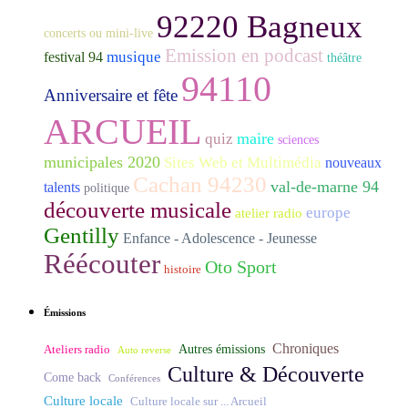
92220 Bagneux
concerts ou mini-live
Emission en podcast
musique
festival 94
théâtre
94110
Anniversaire et fête
ARCUEIL
maire
quiz
sciences
municipales 2020
Sites Web et Multimédia
nouveaux
Cachan 94230
val-de-marne 94
talents
politique
découverte musicale
europe
atelier radio
Gentilly
Enfance - Adolescence - Jeunesse
Réécouter
Oto Sport
histoire
Émissions
Chroniques
Ateliers radio
Autres émissions
Auto reverse
Culture & Découverte
Come back
Conférences
Culture locale
Culture locale sur ... Arcueil