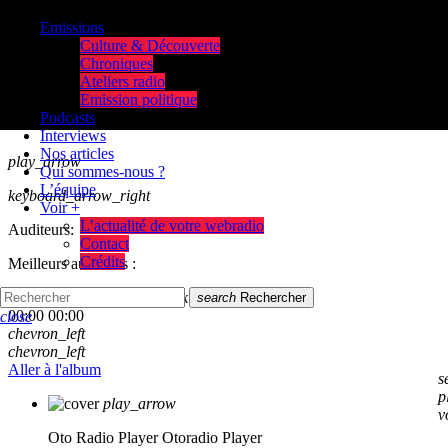
Emissions
Culture & Découverte
Chroniques
Ateliers radio
Emission politique
Podcasts
Interviews
Nos articles
play_arrow
Qui sommes-nous ?
L’équipe
keyboard_arrow_right
Voir +
L’actualité de votre webradio
Auditeurs:
Contact
Crédits
Meilleurs auditeurs :
skip_previous
play_arrow
skip_next
search
Rechercher
00:00
00:00
close
chevron_left
chevron_left
Aller à l'album
s
p
play_arrow
v
Oto Radio Player
Otoradio Player