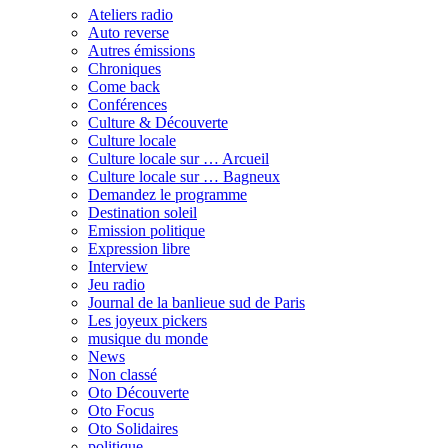
Ateliers radio
Auto reverse
Autres émissions
Chroniques
Come back
Conférences
Culture & Découverte
Culture locale
Culture locale sur … Arcueil
Culture locale sur … Bagneux
Demandez le programme
Destination soleil
Emission politique
Expression libre
Interview
Jeu radio
Journal de la banlieue sud de Paris
Les joyeux pickers
musique du monde
News
Non classé
Oto Découverte
Oto Focus
Oto Solidaires
politique