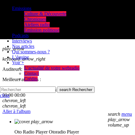
Emissions
Culture & Découverte
Chroniques
Ateliers radio
Emission politique
Podcasts
Interviews
Nos articles
play_arrow
Qui sommes-nous ?
L’équipe
keyboard_arrow_right
Voir +
L’actualité de votre webradio
Auditeurs:
Contact
Crédits
Meilleurs auditeurs :
skip_previous
play_arrow
skip_next
search
Rechercher
00:00
00:00
close
chevron_left
chevron_left
Aller à l'album
search
menu
play_arrow
play_arrow
volume_up
Oto Radio Player
Otoradio Player