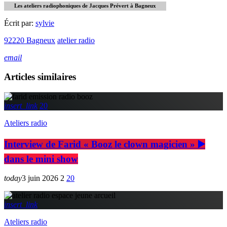
Les ateliers radiophoniques de Jacques Prévert à Bagneux
Écrit par:
sylvie
92220 Bagneux
atelier radio
email
Articles similaires
insert_link
20
Ateliers radio
Interview de Farid « Booz le clown magicien » ▶️
dans le mini show
today
3 juin 2026
2
20
insert_link
Ateliers radio