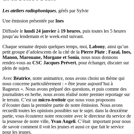
Les ateliers radiophoniques
, gérés par Sylvie
Une émission présentée par
Ines
Diffusée le
lundi 24 janvier
à
19 heures
, puis toutes les 5 heures
jusqu’au lendemain et le week-end suivant.
Chaque semaine depuis quelques temps, moi,
Labony
, ainsi qu’un
petit groupe d’adolescents de la cité de la
Pierre Plate
;
Fazal, Ines,
Manon, Marouane, Morgane et Sonia
, nous nous donnons
rendez-vous au
CSC Jacques Prévert
, pour échanger, discuter sur
plein de sujets.
Avec
Béatrice
, notre animatrice, nous avons choisi un thème qui
nous concerne particulièrement : « être jeune aujourd’hui à
Bagneux ». Nous avons préparé des questions, et puis comme des
journalistes en herbe, nous avons réalisé notre premier reportage sur
le terrain. C’est un
micro-trottoir
que nous vous proposons
d’écouter dans la première partie de notre émission. Nous avons
recueilli toutes les opinions possibles sur le sujet. dans la deuxième
partie, vous écouterez notre rencontre avec le directeur du service de
la jeunesse de notre ville,
Yvan Angeli
. C’était important pour nous
de savoir comment il voit les jeunes et aussi ce que fait le service
pour les jeunes.