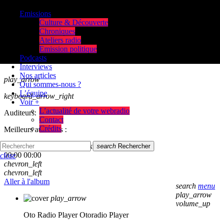
Emissions
Culture & Découverte
Chroniques
Ateliers radio
Emission politique
Podcasts
Interviews
Nos articles
play_arrow
Qui sommes-nous ?
L’équipe
keyboard_arrow_right
Voir +
L’actualité de votre webradio
Auditeurs:
Contact
Crédits
Meilleurs auditeurs :
skip_previous
play_arrow
skip_next
search
Rechercher
00:00
00:00
close
chevron_left
chevron_left
Aller à l'album
search
menu
play_arrow
play_arrow
volume_up
Oto Radio Player
Otoradio Player