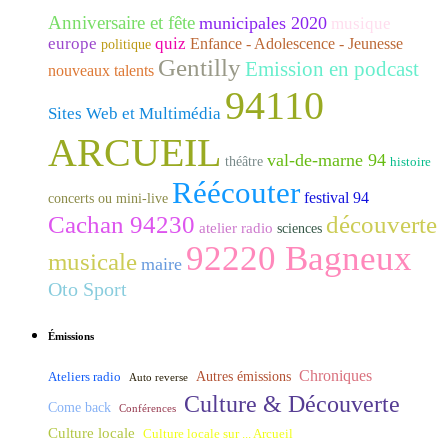
Anniversaire et fête
municipales 2020
musique
europe
quiz
Enfance - Adolescence - Jeunesse
politique
Gentilly
Emission en podcast
nouveaux talents
94110
Sites Web et Multimédia
ARCUEIL
val-de-marne 94
théâtre
histoire
Réécouter
festival 94
concerts ou mini-live
Cachan 94230
découverte
atelier radio
sciences
92220 Bagneux
musicale
maire
Oto Sport
Émissions
Chroniques
Ateliers radio
Autres émissions
Auto reverse
Culture & Découverte
Come back
Conférences
Culture locale
Culture locale sur ... Arcueil