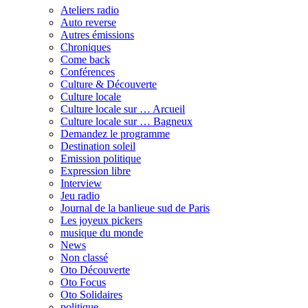
Ateliers radio
Auto reverse
Autres émissions
Chroniques
Come back
Conférences
Culture & Découverte
Culture locale
Culture locale sur … Arcueil
Culture locale sur … Bagneux
Demandez le programme
Destination soleil
Emission politique
Expression libre
Interview
Jeu radio
Journal de la banlieue sud de Paris
Les joyeux pickers
musique du monde
News
Non classé
Oto Découverte
Oto Focus
Oto Solidaires
politique