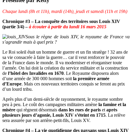
Présentée par Ketty
Chaque lundi (8h et 11h), mardi (14h), jeudi et samedi (11h et 19h)
Chronique #3 – La conquête des territoires sous Louis XIV
(partie 3/4) –
à écouter à partir du lundi 16 mars 2015
Sous le règne de louis XIV, le royaume de France va
s’agrandir mais à quel prix ?
Le Roi soleil était un homme de guerre et un fin stratège ! 32 ans de
sa vie consacrée à faire la guerre… car il veut renforcer le pouvoir
de la France dans le monde. Il va moderniser et réorganiser toute
l’armée. On lui doit la création du service militaire et la construction
de
l’hôtel des Invalides en 1670
. Le Royaume disposera alors
d’une armée de 300 000 hommes soit
la première armée
d’Europe
. Mais ces nouveaux territoires conquis se feront au prix
d’un lourd tribu.
Après plus d’un demi-siècle de rayonnement, le royaume sombre
peu à peu. Le coût des campagnes militaires amène
la famine et la
misère
qui règnent désormais
dans les rues de paris
et
après
plusieurs jours d’agonie, Louis XIV s’éteint en 1715
. La relève
sera assurée par son arrière-petit-fils, Louis XV.
Chronique #4 – La vie quotidienne des paysans sous Louis XIV