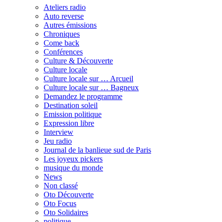
Ateliers radio
Auto reverse
Autres émissions
Chroniques
Come back
Conférences
Culture & Découverte
Culture locale
Culture locale sur … Arcueil
Culture locale sur … Bagneux
Demandez le programme
Destination soleil
Emission politique
Expression libre
Interview
Jeu radio
Journal de la banlieue sud de Paris
Les joyeux pickers
musique du monde
News
Non classé
Oto Découverte
Oto Focus
Oto Solidaires
politique