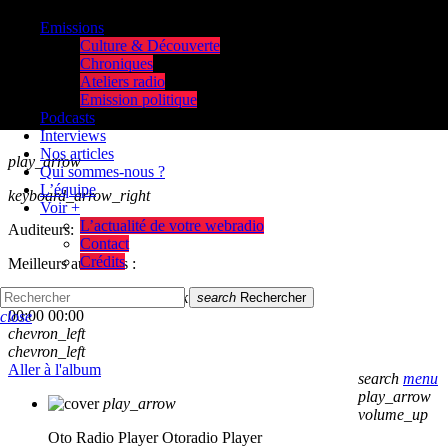
Emissions
Culture & Découverte
Chroniques
Ateliers radio
Emission politique
Podcasts
Interviews
Nos articles
play_arrow
Qui sommes-nous ?
L’équipe
keyboard_arrow_right
Voir +
L’actualité de votre webradio
Auditeurs:
Contact
Crédits
Meilleurs auditeurs :
skip_previous
play_arrow
skip_next
search
Rechercher
00:00
00:00
close
chevron_left
chevron_left
Aller à l'album
search
menu
play_arrow
play_arrow
volume_up
Oto Radio Player
Otoradio Player