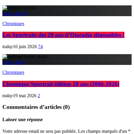
insert_link
74
Chroniques
Les Sportraits des 20 ans d’Otoradio disponibles !
today
16 juin 2026
74
insert_link
2
Chroniques
Chronique Sportrait édition 20 ans (2006-2026)
today
19 mai 2026
2
Commentaires d’articles (0)
Laisser une réponse
Votre adresse email ne sera pas publiée. Les champs marqués d'un *