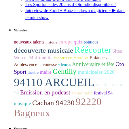
Les Sportraits des 20 ans d’Otoradio disponibles !
Interview de Farid « Booz le clown magicien » ▶️ dans
le mini show
Mots-clés
europe
quiz
nouveaux talents
histoire
politique
Réécouter
découverte musicale
Sites
Web et Multimédia
Enfance -
concerts ou mini-live
Oto
Anniversaire et fête
Adolescence - Jeunesse
sciences
Gentilly
Sport
maire
municipales 2020
théâtre
94110 ARCUEIL
val-de-marne
Emission en podcast
94
festival 94
atelier radio
92220
Cachan 94230
musique
Bagneux
Émissions