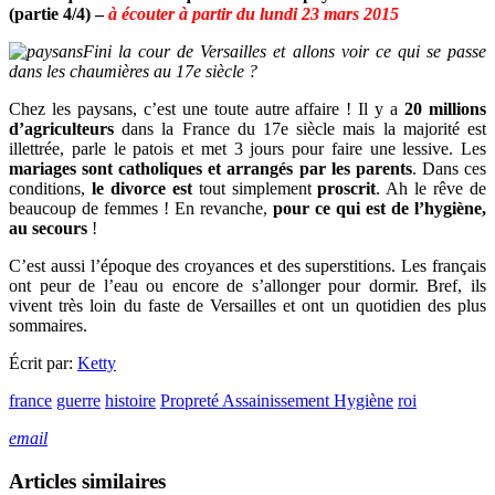
(partie 4/4) –
à écouter à partir du lundi 23 mars 2015
Fini la cour de Versailles et allons voir ce qui se passe
dans les chaumières au 17e siècle ?
Chez les paysans, c’est une toute autre affaire ! Il y a
20 millions
d’agriculteurs
dans la France du 17e siècle mais la majorité est
illettrée, parle le patois et met 3 jours pour faire une lessive. Les
mariages sont catholiques
et arrangés par les parents
. Dans ces
conditions,
le divorce est
tout simplement
proscrit
. Ah le rêve de
beaucoup de femmes ! En revanche,
pour ce qui est de l’hygiène,
au secours
!
C’est aussi l’époque des croyances et des superstitions. Les français
ont peur de l’eau ou encore de s’allonger pour dormir. Bref, ils
vivent très loin du faste de Versailles et ont un quotidien des plus
sommaires.
Écrit par:
Ketty
france
guerre
histoire
Propreté Assainissement Hygiène
roi
email
Articles similaires