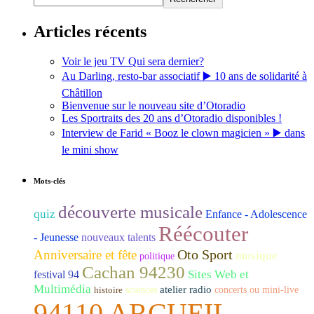
Articles récents
Voir le jeu TV Qui sera dernier?
Au Darling, resto-bar associatif ▶️ 10 ans de solidarité à
Châtillon
Bienvenue sur le nouveau site d’Otoradio
Les Sportraits des 20 ans d’Otoradio disponibles !
Interview de Farid « Booz le clown magicien » ▶️ dans
le mini show
Mots-clés
découverte musicale
quiz
Enfance - Adolescence
Réécouter
- Jeunesse
nouveaux talents
Oto Sport
Anniversaire et fête
musique
politique
Cachan 94230
Sites Web et
festival 94
Multimédia
atelier radio
histoire
sciences
concerts ou mini-live
94110 ARCUEIL