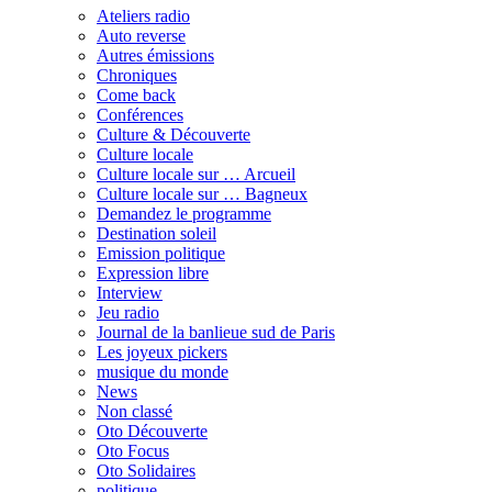
Ateliers radio
Auto reverse
Autres émissions
Chroniques
Come back
Conférences
Culture & Découverte
Culture locale
Culture locale sur … Arcueil
Culture locale sur … Bagneux
Demandez le programme
Destination soleil
Emission politique
Expression libre
Interview
Jeu radio
Journal de la banlieue sud de Paris
Les joyeux pickers
musique du monde
News
Non classé
Oto Découverte
Oto Focus
Oto Solidaires
politique