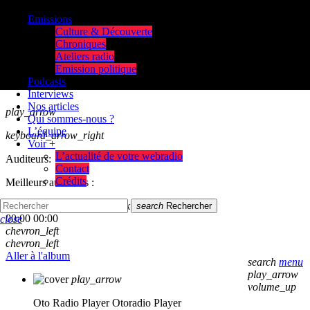
Emissions
Culture & Découverte
Chroniques
Ateliers radio
Emission politique
Podcasts
Interviews
Nos articles
play_arrow
Qui sommes-nous ?
L’équipe
keyboard_arrow_right
Voir +
L’actualité de votre webradio
Auditeurs:
Contact
Crédits
Meilleurs auditeurs :
skip_previous
play_arrow
skip_next
search
Rechercher
00:00
00:00
close
chevron_left
chevron_left
Aller à l'album
search
menu
play_arrow
play_arrow
volume_up
Oto Radio Player
Otoradio Player