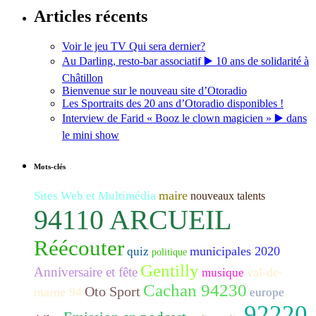
Articles récents
Voir le jeu TV Qui sera dernier?
Au Darling, resto-bar associatif ▶️ 10 ans de solidarité à
Châtillon
Bienvenue sur le nouveau site d’Otoradio
Les Sportraits des 20 ans d’Otoradio disponibles !
Interview de Farid « Booz le clown magicien » ▶️ dans
le mini show
Mots-clés
maire
Sites Web et Multimédia
nouveaux talents
94110 ARCUEIL
Réécouter
municipales 2020
quiz
politique
Gentilly
Anniversaire et fête
val-de-
musique
Cachan 94230
Oto Sport
marne 94
europe
92220