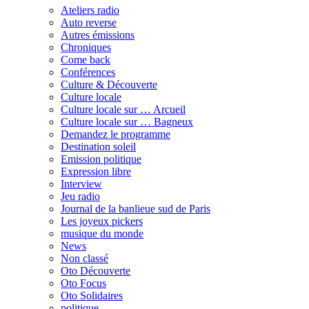
Ateliers radio
Auto reverse
Autres émissions
Chroniques
Come back
Conférences
Culture & Découverte
Culture locale
Culture locale sur … Arcueil
Culture locale sur … Bagneux
Demandez le programme
Destination soleil
Emission politique
Expression libre
Interview
Jeu radio
Journal de la banlieue sud de Paris
Les joyeux pickers
musique du monde
News
Non classé
Oto Découverte
Oto Focus
Oto Solidaires
politique