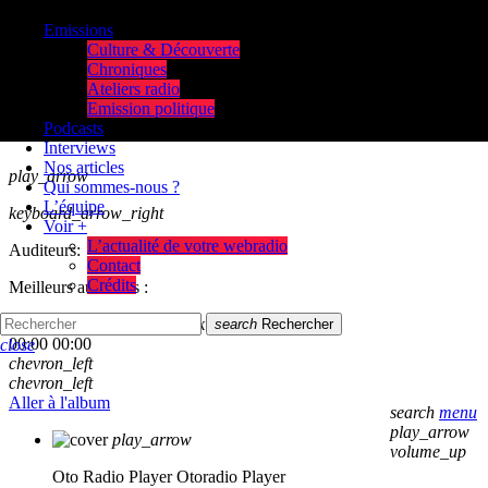
Emissions
Culture & Découverte
Chroniques
Ateliers radio
Emission politique
Podcasts
Interviews
Nos articles
play_arrow
Qui sommes-nous ?
L’équipe
keyboard_arrow_right
Voir +
L’actualité de votre webradio
Auditeurs:
Contact
Crédits
Meilleurs auditeurs :
skip_previous
play_arrow
skip_next
search
Rechercher
00:00
00:00
close
chevron_left
chevron_left
Aller à l'album
search
menu
play_arrow
play_arrow
volume_up
Oto Radio Player
Otoradio Player