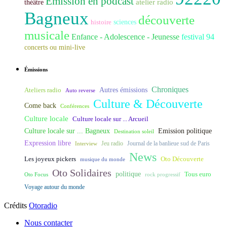
Emission en podcast
atelier radio
théâtre
Bagneux
découverte
histoire
sciences
musicale
Enfance - Adolescence - Jeunesse
festival 94
concerts ou mini-live
Émissions
Chroniques
Ateliers radio
Autres émissions
Auto reverse
Culture & Découverte
Come back
Conférences
Culture locale
Culture locale sur ... Arcueil
Culture locale sur ... Bagneux
Emission politique
Destination soleil
Expression libre
Journal de la banlieue sud de Paris
Interview
Jeu radio
News
Les joyeux pickers
Oto Découverte
musique du monde
Oto Solidaires
politique
Tous euro
Oto Focus
rock progressif
Voyage autour du monde
Crédits
Otoradio
Nous contacter