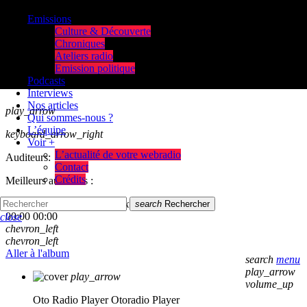
Emissions
Culture & Découverte
Chroniques
Ateliers radio
Emission politique
Podcasts
Interviews
Nos articles
play_arrow
Qui sommes-nous ?
L’équipe
keyboard_arrow_right
Voir +
L’actualité de votre webradio
Auditeurs:
Contact
Crédits
Meilleurs auditeurs :
skip_previous
play_arrow
skip_next
search
Rechercher
00:00
00:00
close
chevron_left
chevron_left
Aller à l'album
search
menu
play_arrow
play_arrow
volume_up
Oto Radio Player
Otoradio Player