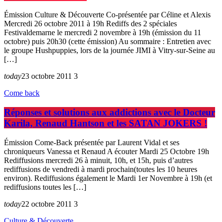
Émission Culture & Découverte Co-présentée par Céline et Alexis
Mercredi 26 octobre 2011 à 19h Rediffs des 2 spéciales
Festivaldemarne le mercredi 2 novembre à 19h (émission du 11
octobre) puis 20h30 (cette émission) Au sommaire : Entretien avec
le groupe Hushpuppies, lors de la journée JIMI à Vitry-sur-Seine au
[…]
today
23 octobre 2011
3
Come back
Réponses et solutions aux addictions avec le Docteur
Karila, Renaud Hantson et les SATAN JOKERS !
Émission Come-Back présentée par Laurent Vidal et ses
chroniqueurs Vanessa et Renaud A écouter Mardi 25 Octobre 19h
Rediffusions mercredi 26 à minuit, 10h, et 15h, puis d’autres
rediffusions de vendredi à mardi prochain(toutes les 10 heures
environ). Rediffusions également le Mardi 1er Novembre à 19h (et
rediffusions toutes les […]
today
22 octobre 2011
3
Culture & Découverte