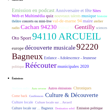
Emission en podcast
Anniversaire et fête
Sites
Web et Multimédia
quiz
musique
nouveaux talents
histoire
val-de-marne 94
maire
atelier
théâtre
concerts ou mini-live
Cachan 94230
Gentilly
festival 94
radio
sciences
94110 ARCUEIL
Oto Sport
92220
découverte musicale
europe
Bagneux
Enfance - Adolescence - Jeunesse
Réécouter
municipales 2020
politique
Émissions
Chroniques
Ateliers radio
Autres émissions
Auto reverse
Culture & Découverte
Come back
Conférences
Culture locale
Culture locale sur ... Arcueil
Culture locale sur ... Bagneux
Emission politique
Destination soleil