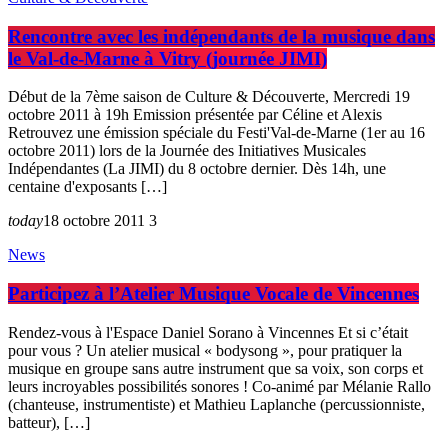
Rencontre avec les indépendants de la musique dans
le Val-de-Marne à Vitry (journée JIMI)
Début de la 7ème saison de Culture & Découverte, Mercredi 19
octobre 2011 à 19h Emission présentée par Céline et Alexis
Retrouvez une émission spéciale du Festi'Val-de-Marne (1er au 16
octobre 2011) lors de la Journée des Initiatives Musicales
Indépendantes (La JIMI) du 8 octobre dernier. Dès 14h, une
centaine d'exposants […]
today
18 octobre 2011
3
News
Participez à l’Atelier Musique Vocale de Vincennes
Rendez-vous à l'Espace Daniel Sorano à Vincennes Et si c’était
pour vous ? Un atelier musical « bodysong », pour pratiquer la
musique en groupe sans autre instrument que sa voix, son corps et
leurs incroyables possibilités sonores ! Co-animé par Mélanie Rallo
(chanteuse, instrumentiste) et Mathieu Laplanche (percussionniste,
batteur), […]