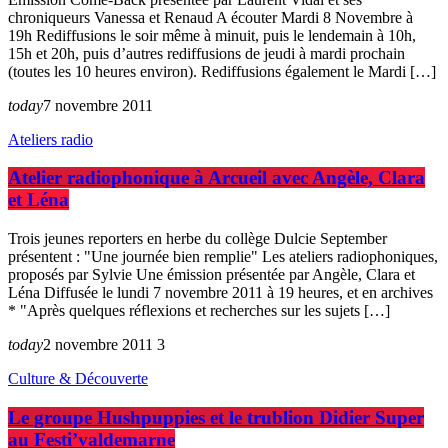
chroniqueurs Vanessa et Renaud A écouter Mardi 8 Novembre à
19h Rediffusions le soir même à minuit, puis le lendemain à 10h,
15h et 20h, puis d’autres rediffusions de jeudi à mardi prochain
(toutes les 10 heures environ). Rediffusions également le Mardi […]
today
7 novembre 2011
Ateliers radio
Atelier radiophonique à Arcueil avec Angèle, Clara
et Léna
Trois jeunes reporters en herbe du collège Dulcie September
présentent : "Une journée bien remplie" Les ateliers radiophoniques,
proposés par Sylvie Une émission présentée par Angèle, Clara et
Léna Diffusée le lundi 7 novembre 2011 à 19 heures, et en archives
* "Après quelques réflexions et recherches sur les sujets […]
today
2 novembre 2011
3
Culture & Découverte
Le groupe Hushpuppies et le trublion Didier Super
au Festi’valdemarne