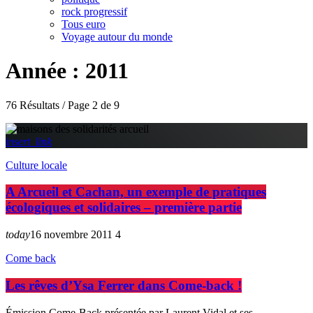
rock progressif
Tous euro
Voyage autour du monde
Année : 2011
76 Résultats / Page 2 de 9
insert_link
Culture locale
A Arcueil et Cachan, un exemple de pratiques
écologiques et solidaires – première partie
today
16 novembre 2011
4
Come back
Les rêves d’Ysa Ferrer dans Come-back !
Émission Come-Back présentée par Laurent Vidal et ses