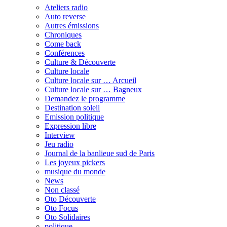
Ateliers radio
Auto reverse
Autres émissions
Chroniques
Come back
Conférences
Culture & Découverte
Culture locale
Culture locale sur … Arcueil
Culture locale sur … Bagneux
Demandez le programme
Destination soleil
Emission politique
Expression libre
Interview
Jeu radio
Journal de la banlieue sud de Paris
Les joyeux pickers
musique du monde
News
Non classé
Oto Découverte
Oto Focus
Oto Solidaires
politique