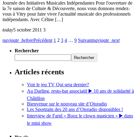
Journée des Initiatives Musicales Indépendantes Pour l'ouverture de
la 7e saison de Culture & Découverte, nous vous donnons rendez-
vous à Vitry pour faire vivre l'actualité musicale des professionnels
indépendants. Avec Céline […]
today
5 octobre 2011
3
navigate_before
Précédent
1
2
3
4
…
9
Suivant
navigate_next
Rechercher
Rechercher
Articles récents
Voir le jeu TV Qui sera dernier?
Au Darling, resto-bar associatif ▶️ 10 ans de solidarité à
Châtillon
Bienvenue sur le nouveau site d’Otoradio
Les Sportraits des 20 ans d’Otoradio disponibles !
Interview de Farid « Booz le clown magicien » ▶️ dans
le mini show
Mots-clés