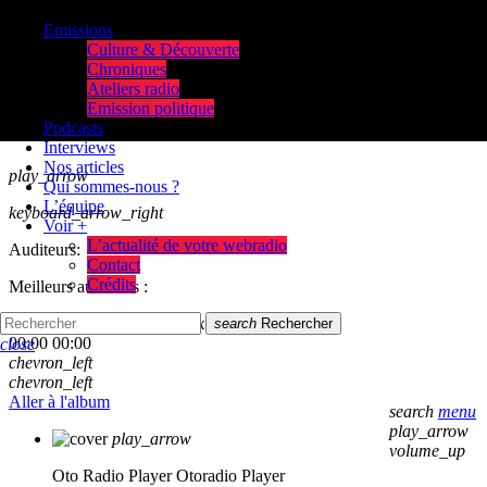
Emissions
Culture & Découverte
Chroniques
Ateliers radio
Emission politique
Podcasts
Interviews
Nos articles
play_arrow
Qui sommes-nous ?
L’équipe
keyboard_arrow_right
Voir +
L’actualité de votre webradio
Auditeurs:
Contact
Crédits
Meilleurs auditeurs :
skip_previous
play_arrow
skip_next
search
Rechercher
00:00
00:00
close
chevron_left
chevron_left
Aller à l'album
search
menu
play_arrow
play_arrow
volume_up
Oto Radio Player
Otoradio Player