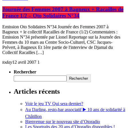
Journée des Femmes 2007 à Bagneux + Racailles de
France 1/2 – Oto Solidaires N°34
Emission Oto Solidaires N°34 Journée des Femmes 2007 à
Bagneux + le collectif Racailles de France (1/2) Commentaires :
Emission N°34 présentée par Lionel Reportage sur la Journée des
Femmes du 10 mars au Centre Socio-Culturel, CSC Jacques-
Prévert, à Bagneux Et 1ère partie de l'interview de Djamal du
Collectif Racailles […]
today
12 avril 2007
1
Rechercher
Rechercher
Articles récents
Voir le jeu TV Qui sera dernier?
Au Darling, resto-bar associatif ▶️ 10 ans de solidarité à
Châtillon
Bienvenue sur le nouveau site d’Otoradio
Les Sportraits des 20 ans d’Otoradio disponibles !