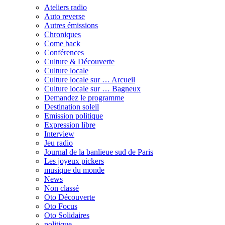
Ateliers radio
Auto reverse
Autres émissions
Chroniques
Come back
Conférences
Culture & Découverte
Culture locale
Culture locale sur … Arcueil
Culture locale sur … Bagneux
Demandez le programme
Destination soleil
Emission politique
Expression libre
Interview
Jeu radio
Journal de la banlieue sud de Paris
Les joyeux pickers
musique du monde
News
Non classé
Oto Découverte
Oto Focus
Oto Solidaires
politique