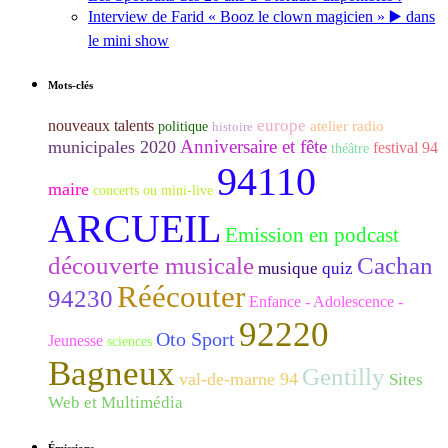
Interview de Farid « Booz le clown magicien » ▶️ dans
le mini show
Mots-clés
europe
nouveaux talents
atelier radio
politique
histoire
Anniversaire et fête
municipales 2020
festival 94
théâtre
94110
maire
concerts ou mini-live
ARCUEIL
Emission en podcast
découverte musicale
Cachan
musique
quiz
Réécouter
94230
Enfance - Adolescence -
92220
Oto Sport
Jeunesse
sciences
Bagneux
Gentilly
val-de-marne 94
Sites
Web et Multimédia