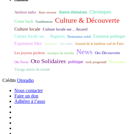
Émissions
Chroniques
Ateliers radio
Autres émissions
Auto reverse
Culture & Découverte
Come back
Conférences
Culture locale
Culture locale sur ... Arcueil
Culture locale sur ... Bagneux
Emission politique
Destination soleil
Expression libre
Journal de la banlieue sud de Paris
Interview
Jeu radio
News
Les joyeux pickers
Oto Découverte
musique du monde
Oto Solidaires
politique
Tous euro
Oto Focus
rock progressif
Voyage autour du monde
Crédits
Otoradio
Nous contacter
Faire un don
Adhérer à l’asso