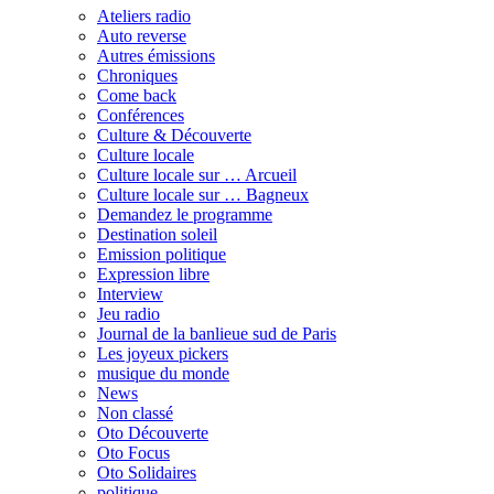
Ateliers radio
Auto reverse
Autres émissions
Chroniques
Come back
Conférences
Culture & Découverte
Culture locale
Culture locale sur … Arcueil
Culture locale sur … Bagneux
Demandez le programme
Destination soleil
Emission politique
Expression libre
Interview
Jeu radio
Journal de la banlieue sud de Paris
Les joyeux pickers
musique du monde
News
Non classé
Oto Découverte
Oto Focus
Oto Solidaires
politique