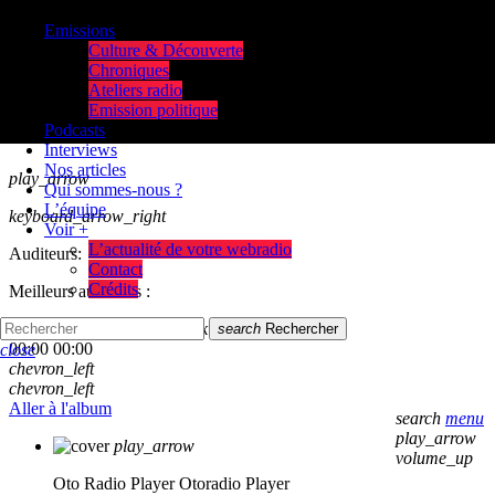
Emissions
Culture & Découverte
Chroniques
Ateliers radio
Emission politique
Podcasts
Interviews
Nos articles
play_arrow
Qui sommes-nous ?
L’équipe
keyboard_arrow_right
Voir +
L’actualité de votre webradio
Auditeurs:
Contact
Crédits
Meilleurs auditeurs :
skip_previous
play_arrow
skip_next
search
Rechercher
00:00
00:00
close
chevron_left
chevron_left
Aller à l'album
search
menu
play_arrow
play_arrow
volume_up
Oto Radio Player
Otoradio Player