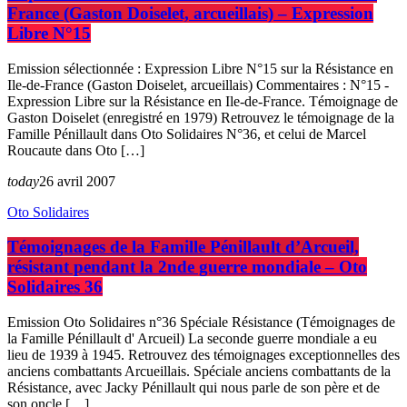
France (Gaston Doiselet, arcueillais) – Expression
Libre N°15
Emission sélectionnée : Expression Libre N°15 sur la Résistance en
Ile-de-France (Gaston Doiselet, arcueillais) Commentaires : N°15 -
Expression Libre sur la Résistance en Ile-de-France. Témoignage de
Gaston Doiselet (enregistré en 1979) Retrouvez le témoignage de la
Famille Pénillault dans Oto Solidaires N°36, et celui de Marcel
Roucaute dans Oto […]
today
26 avril 2007
Oto Solidaires
Témoignages de la Famille Pénillault d’Arcueil,
résistant pendant la 2nde guerre mondiale – Oto
Solidaires 36
Emission Oto Solidaires n°36 Spéciale Résistance (Témoignages de
la Famille Pénillault d' Arcueil) La seconde guerre mondiale a eu
lieu de 1939 à 1945. Retrouvez des témoignages exceptionnelles des
anciens combattants Arcueillais. Spéciale anciens combattants de la
Résistance, avec Jacky Pénillault qui nous parle de son père et de
son oncle […]