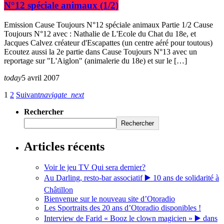
N°12 spéciale animaux (1/2)
Emission Cause Toujours N°12 spéciale animaux Partie 1/2 Cause
Toujours N°12 avec : Nathalie de L'Ecole du Chat du 18e, et
Jacques Calvez créateur d'Escapattes (un centre aéré pour toutous)
Ecoutez aussi la 2e partie dans Cause Toujours N°13 avec un
reportage sur "L'Aiglon" (animalerie du 18e) et sur le […]
today
5 avril 2007
1
2
Suivant
navigate_next
Rechercher
Rechercher
Articles récents
Voir le jeu TV Qui sera dernier?
Au Darling, resto-bar associatif ▶️ 10 ans de solidarité à
Châtillon
Bienvenue sur le nouveau site d’Otoradio
Les Sportraits des 20 ans d’Otoradio disponibles !
Interview de Farid « Booz le clown magicien » ▶️ dans